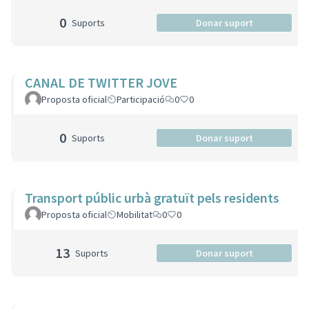
0
Suports
Donar suport
CANAL DE TWITTER JOVE
Proposta oficial
Participació
0
0
0
Suports
Donar suport
Transport públic urbà gratuït pels residents
Proposta oficial
Mobilitat
0
0
13
Suports
Donar suport