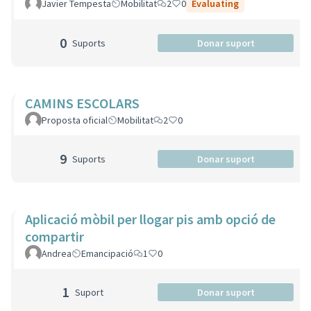
Javier Tempesta
Mobilitat
2
0
Evaluating
0
Suports
Donar suport
CAMINS ESCOLARS
Proposta oficial
Mobilitat
2
0
9
Suports
Donar suport
Aplicació mòbil per llogar pis amb opció de
compartir
Andrea
Emancipació
1
0
1
Suport
Donar suport