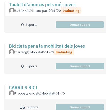
Taulell d'anuncis pels més joves
SUSANNA
Emancipació
1
0
Evaluating
0
Suports
Donar suport
Bicicleta per a la mobilitat dels joves
martacg
Mobilitat
1
0
Evaluating
0
Suports
Donar suport
CARRILS BICI
Proposta oficial
Mobilitat
1
0
16
Suports
Donar suport