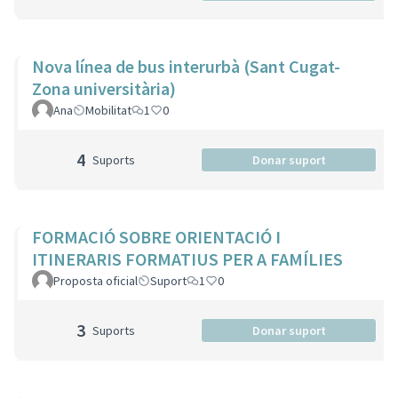
Nova línea de bus interurbà (Sant Cugat-
Zona universitària)
Ana
Mobilitat
1
0
4
Suports
Donar suport
FORMACIÓ SOBRE ORIENTACIÓ I
ITINERARIS FORMATIUS PER A FAMÍLIES
Proposta oficial
Suport
1
0
3
Suports
Donar suport