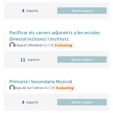
4
Suports
Donar suport
Pacificar els carrers adjacents a les escoles
(bressol incloses) i instituts.
Eduard
Mobilitat
1
0
Evaluating
11
Suports
Donar suport
Primaria i Secundaria Musical
Aula de So
Altres
1
0
Evaluating
4
Suports
Donar suport