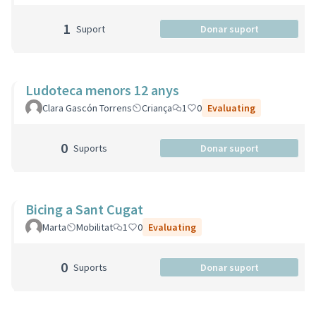
1
Suport
Donar suport
Ludoteca menors 12 anys
Clara Gascón Torrens
Criança
1
0
Evaluating
0
Suports
Donar suport
Bicing a Sant Cugat
Marta
Mobilitat
1
0
Evaluating
0
Suports
Donar suport