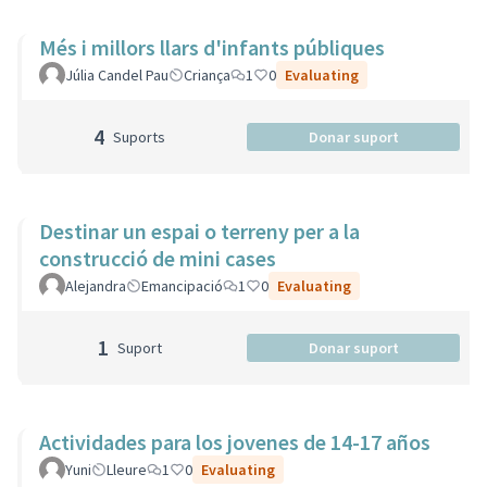
Més i millors llars d'infants públiques
Júlia Candel Pau
Criança
1
0
Evaluating
4
Suports
Donar suport
Destinar un espai o terreny per a la
construcció de mini cases
Alejandra
Emancipació
1
0
Evaluating
1
Suport
Donar suport
Actividades para los jovenes de 14-17 años
Yuni
Lleure
1
0
Evaluating