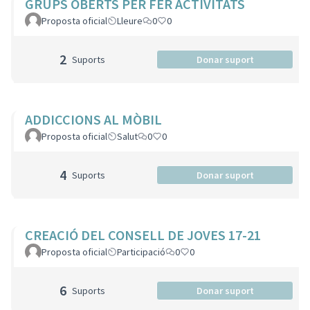
GRUPS OBERTS PER FER ACTIVITATS
Proposta oficial
Lleure
0
0
2
Suports
Donar suport
ADDICCIONS AL MÒBIL
Proposta oficial
Salut
0
0
4
Suports
Donar suport
CREACIÓ DEL CONSELL DE JOVES 17-21
Proposta oficial
Participació
0
0
6
Suports
Donar suport