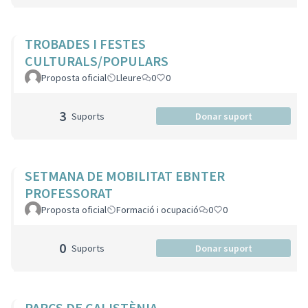
TROBADES I FESTES
CULTURALS/POPULARS
Proposta oficial
Lleure
0
0
3
Suports
Donar suport
SETMANA DE MOBILITAT EBNTER
PROFESSORAT
Proposta oficial
Formació i ocupació
0
0
0
Suports
Donar suport
PARCS DE CALISTÈNIA