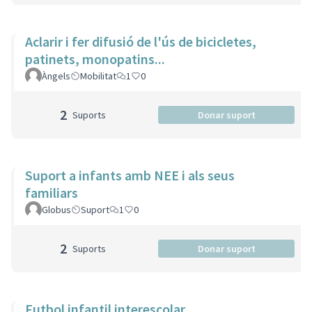
Aclarir i fer difusió de l'ús de bicicletes,
patinets, monopatins...
Àngels
Mobilitat
1
0
2
Suports
Donar suport
Suport a infants amb NEE i als seus
familiars
Globus
Suport
1
0
2
Suports
Donar suport
Futbol infantil interescolar