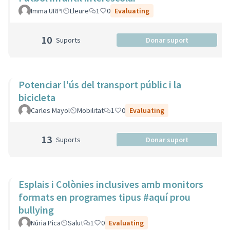
Imma URPI
Lleure
1
0
Evaluating
10
Suports
Donar suport
Potenciar l'ús del transport públic i la
bicicleta
Carles Mayol
Mobilitat
1
0
Evaluating
13
Suports
Donar suport
Esplais i Colònies inclusives amb monitors
formats en programes tipus #aquí prou
bullying
Núria Pica
Salut
1
0
Evaluating