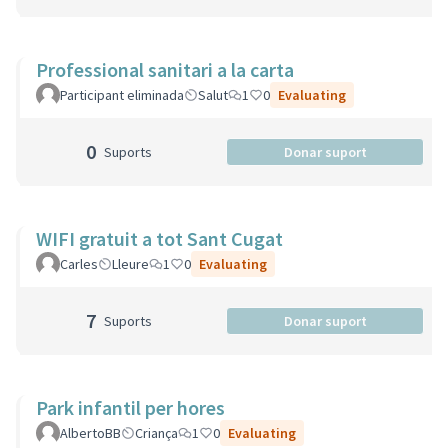
Professional sanitari a la carta
Participant eliminada
Salut
1
0
Evaluating
0
Suports
Donar suport
WIFI gratuit a tot Sant Cugat
Carles
Lleure
1
0
Evaluating
7
Suports
Donar suport
Park infantil per hores
AlbertoBB
Criança
1
0
Evaluating