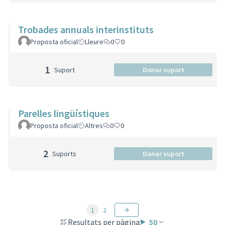
Trobades annuals interinstituts
Proposta oficial
Lleure
0
0
1
Suport
Donar suport
Parelles lingüístiques
Proposta oficial
Altres
0
0
2
Suports
Donar suport
1
2
Resultats per pàgina:
50