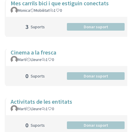
Mes carrils bici i que estiguin conectats
Monica
Mobilitat
1
0
3
Suports
Donar suport
Cinema a la fresca
Martí
Lleure
1
0
0
Suports
Donar suport
Activitats de les entitats
Martí
Lleure
1
0
0
Suports
Donar suport