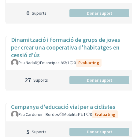
0
Suports
Donar suport
Dinamització i formació de grups de joves
per crear una cooperativa d'habitatges en
cessió d'ús
Pau Nadal
Emancipació
1
0
Evaluating
27
Suports
Donar suport
Campanya d'educació vial per a ciclistes
Pau Cardoner i Bordes
Mobilitat
1
0
Evaluating
5
Suports
Donar suport