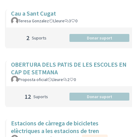
Cau a Sant Cugat
Teresa Gonzalez
Lleure
3
0
2
Suports
Donar suport
OBERTURA DELS PATIS DE LES ESCOLES EN
CAP DE SETMANA
Proposta oficial
Lleure
2
0
12
Suports
Donar suport
Estacions de càrrega de bicicletes
elèctriques a les estacions de tren