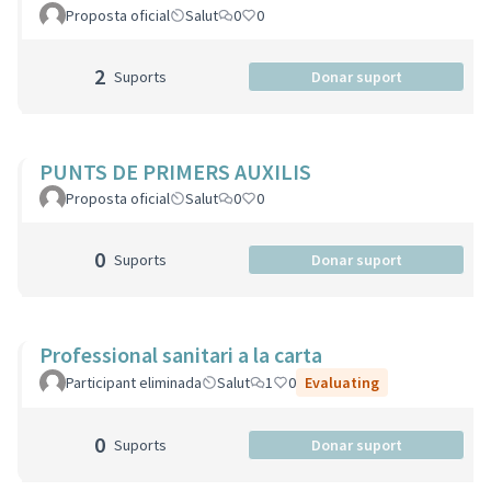
Proposta oficial
Salut
0
0
2
Suports
Donar suport
PUNTS DE PRIMERS AUXILIS
Proposta oficial
Salut
0
0
0
Suports
Donar suport
Professional sanitari a la carta
Participant eliminada
Salut
1
0
Evaluating
0
Suports
Donar suport