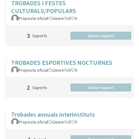
TROBADES I FESTES
CULTURALS/POPULARS
Proposta oficial
Lleure
0
0
3
Suports
Donar suport
TROBADES ESPORTIVES NOCTURNES
Proposta oficial
Lleure
0
0
2
Suports
Donar suport
Trobades annuals interinstituts
Proposta oficial
Lleure
0
0