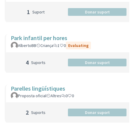
1
Suport
Donar suport
Park infantil per hores
AlbertoBB
Criança
1
0
Evaluating
4
Suports
Donar suport
Parelles lingüístiques
Proposta oficial
Altres
0
0
2
Suports
Donar suport