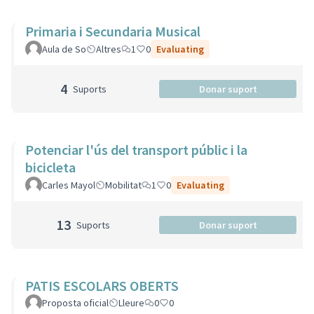
Primaria i Secundaria Musical
Aula de So
Altres
1
0
Evaluating
4
Suports
Donar suport
Potenciar l'ús del transport públic i la
bicicleta
Carles Mayol
Mobilitat
1
0
Evaluating
13
Suports
Donar suport
PATIS ESCOLARS OBERTS
Proposta oficial
Lleure
0
0