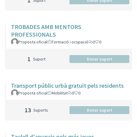
1
Suport
Donar suport
TROBADES AMB MENTORS
PROFESSIONALS
Proposta oficial
Formació i ocupació
0
0
1
Suport
Donar suport
Transport públic urbà gratuït pels residents
Proposta oficial
Mobilitat
0
0
13
Suports
Donar suport
Taulell d'anuncis pels més joves