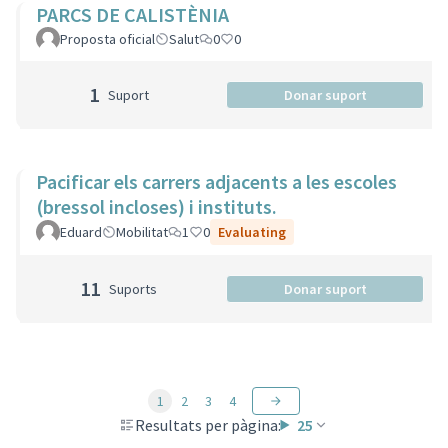
PARCS DE CALISTÈNIA
Proposta oficial
Salut
0
0
1
Suport
Donar suport
Pacificar els carrers adjacents a les escoles
(bressol incloses) i instituts.
Eduard
Mobilitat
1
0
Evaluating
11
Suports
Donar suport
1
2
3
4
Resultats per pàgina:
25