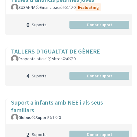
SUSANNA
Emancipació
1
0
Evaluating
0
Suports
Donar suport
TALLERS D'IGUALTAT DE GÈNERE
Proposta oficial
Altres
0
0
4
Suports
Donar suport
Suport a infants amb NEE i als seus
familiars
Globus
Suport
1
0
2
Suports
Donar suport