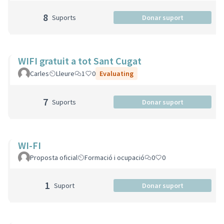
8
Suports
Donar suport
WIFI gratuit a tot Sant Cugat
Carles
Lleure
1
0
Evaluating
7
Suports
Donar suport
WI-FI
Proposta oficial
Formació i ocupació
0
0
1
Suport
Donar suport