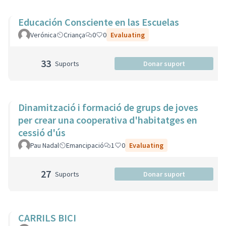
Educación Consciente en las Escuelas
Verónica
Criança
0
0
Evaluating
33
Suports
Donar suport
Dinamització i formació de grups de joves
per crear una cooperativa d'habitatges en
cessió d'ús
Pau Nadal
Emancipació
1
0
Evaluating
27
Suports
Donar suport
CARRILS BICI