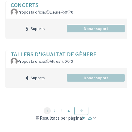
CONCERTS
Proposta oficial
Lleure
0
0
5
Suports
Donar suport
TALLERS D'IGUALTAT DE GÈNERE
Proposta oficial
Altres
0
0
4
Suports
Donar suport
1
2
3
4
Resultats per pàgina:
25