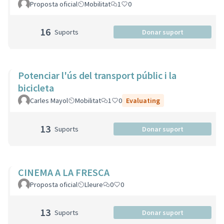
Proposta oficial
Mobilitat
1
0
16
Suports
Donar suport
Potenciar l'ús del transport públic i la
bicicleta
Carles Mayol
Mobilitat
1
0
Evaluating
13
Suports
Donar suport
CINEMA A LA FRESCA
Proposta oficial
Lleure
0
0
13
Suports
Donar suport