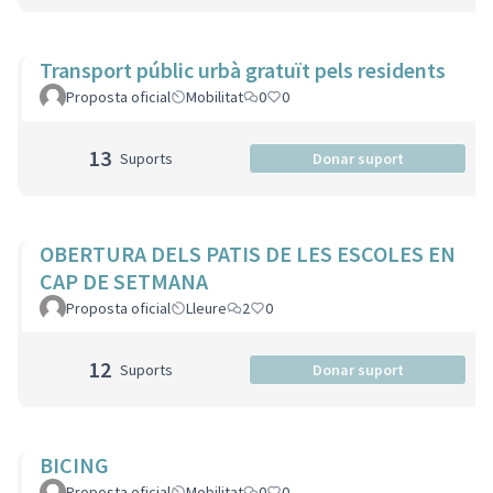
Transport públic urbà gratuït pels residents
Proposta oficial
Mobilitat
0
0
13
Suports
Donar suport
OBERTURA DELS PATIS DE LES ESCOLES EN
CAP DE SETMANA
Proposta oficial
Lleure
2
0
12
Suports
Donar suport
BICING
Proposta oficial
Mobilitat
0
0