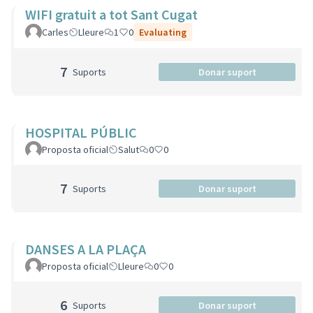
WIFI gratuit a tot Sant Cugat
Carles
Lleure
1
0
Evaluating
7
Suports
Donar suport
HOSPITAL PÚBLIC
Proposta oficial
Salut
0
0
7
Suports
Donar suport
DANSES A LA PLAÇA
Proposta oficial
Lleure
0
0
6
Suports
Donar suport