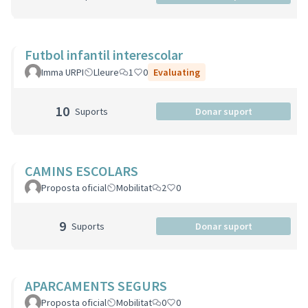
Futbol infantil interescolar
Imma URPI
Lleure
1
0
Evaluating
10
Suports
Donar suport
CAMINS ESCOLARS
Proposta oficial
Mobilitat
2
0
9
Suports
Donar suport
APARCAMENTS SEGURS
Proposta oficial
Mobilitat
0
0