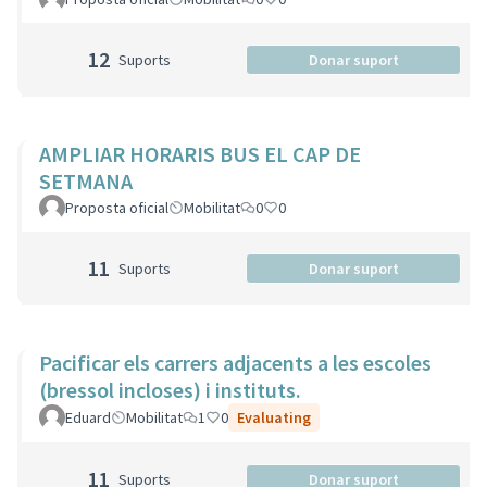
12
Suports
Donar suport
AMPLIAR HORARIS BUS EL CAP DE
SETMANA
Proposta oficial
Mobilitat
0
0
11
Suports
Donar suport
Pacificar els carrers adjacents a les escoles
(bressol incloses) i instituts.
Eduard
Mobilitat
1
0
Evaluating
11
Suports
Donar suport