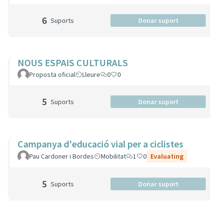
6
Suports
Donar suport
NOUS ESPAIS CULTURALS
Proposta oficial
Lleure
0
0
5
Suports
Donar suport
Campanya d'educació vial per a ciclistes
Pau Cardoner i Bordes
Mobilitat
1
0
Evaluating
5
Suports
Donar suport