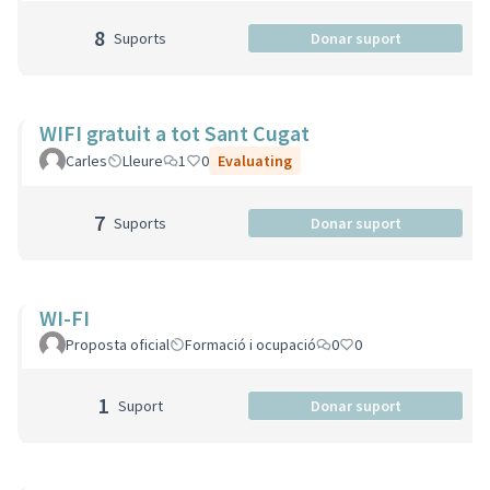
8
Suports
Donar suport
WIFI gratuit a tot Sant Cugat
Carles
Lleure
1
0
Evaluating
7
Suports
Donar suport
WI-FI
Proposta oficial
Formació i ocupació
0
0
1
Suport
Donar suport