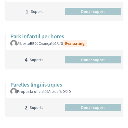
1
Suport
Donar suport
Park infantil per hores
AlbertoBB
Criança
1
0
Evaluating
4
Suports
Donar suport
Parelles lingüístiques
Proposta oficial
Altres
0
0
2
Suports
Donar suport