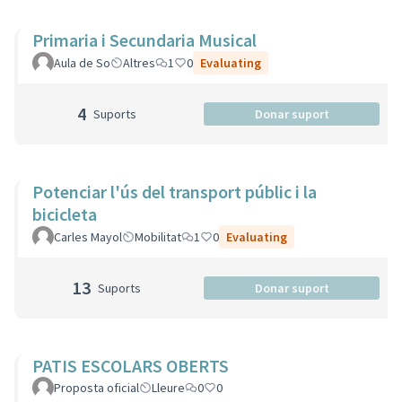
Primaria i Secundaria Musical
Aula de So
Altres
1
0
Evaluating
4
Suports
Donar suport
Potenciar l'ús del transport públic i la
bicicleta
Carles Mayol
Mobilitat
1
0
Evaluating
13
Suports
Donar suport
PATIS ESCOLARS OBERTS
Proposta oficial
Lleure
0
0