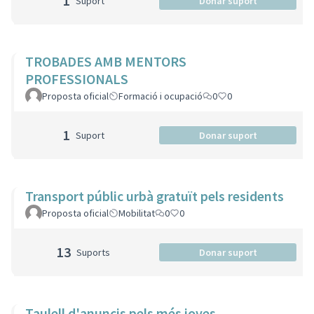
1
Suport
Donar suport
TROBADES AMB MENTORS
PROFESSIONALS
Proposta oficial
Formació i ocupació
0
0
1
Suport
Donar suport
Transport públic urbà gratuït pels residents
Proposta oficial
Mobilitat
0
0
13
Suports
Donar suport
Taulell d'anuncis pels més joves