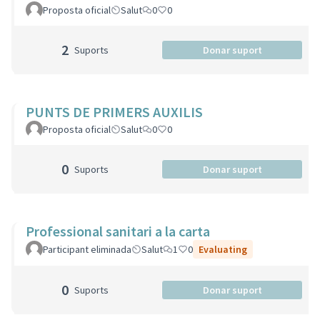
Proposta oficial
Salut
0
0
2
Suports
Donar suport
PUNTS DE PRIMERS AUXILIS
Proposta oficial
Salut
0
0
0
Suports
Donar suport
Professional sanitari a la carta
Participant eliminada
Salut
1
0
Evaluating
0
Suports
Donar suport