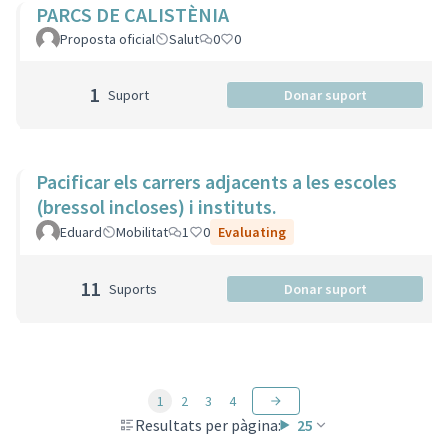
PARCS DE CALISTÈNIA
Proposta oficial
Salut
0
0
1
Suport
Donar suport
Pacificar els carrers adjacents a les escoles
(bressol incloses) i instituts.
Eduard
Mobilitat
1
0
Evaluating
11
Suports
Donar suport
1
2
3
4
Resultats per pàgina:
25