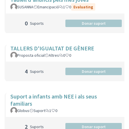
SUSANNA
Emancipació
1
0
Evaluating
0
Suports
Donar suport
TALLERS D'IGUALTAT DE GÈNERE
Proposta oficial
Altres
0
0
4
Suports
Donar suport
Suport a infants amb NEE i als seus
familiars
Globus
Suport
1
0
2
Suports
Donar suport