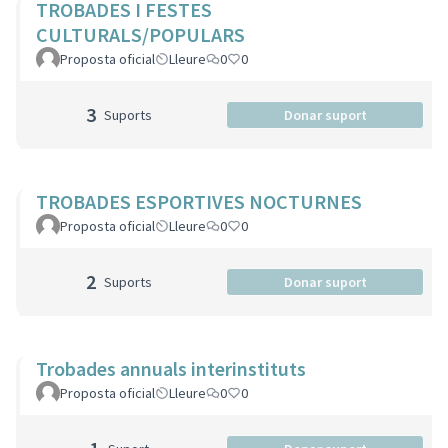
TROBADES I FESTES
CULTURALS/POPULARS
Proposta oficial
Lleure
0
0
3
Suports
Donar suport
TROBADES ESPORTIVES NOCTURNES
Proposta oficial
Lleure
0
0
2
Suports
Donar suport
Trobades annuals interinstituts
Proposta oficial
Lleure
0
0