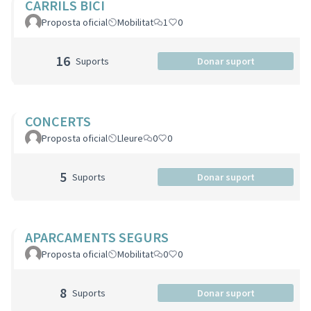
CARRILS BICI
Proposta oficial
Mobilitat
1
0
16
Suports
Donar suport
CONCERTS
Proposta oficial
Lleure
0
0
5
Suports
Donar suport
APARCAMENTS SEGURS
Proposta oficial
Mobilitat
0
0
8
Suports
Donar suport