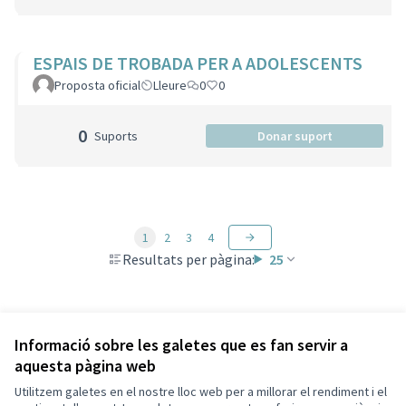
ESPAIS DE TROBADA PER A ADOLESCENTS
Proposta oficial
Lleure
0
0
0
Suports
Donar suport
1
2
3
4
Resultats per pàgina:
25
Veure totes les propostes retirades
Informació sobre les galetes que es fan servir a
aquesta pàgina web
Utilitzem galetes en el nostre lloc web per a millorar el rendiment i el
Termes i condicions d'ús