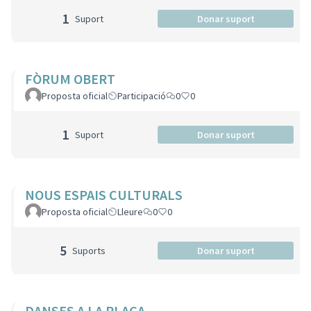
1
Suport
Donar suport
FÒRUM OBERT
Proposta oficial
Participació
0
0
1
Suport
Donar suport
NOUS ESPAIS CULTURALS
Proposta oficial
Lleure
0
0
5
Suports
Donar suport
DANSES A LA PLAÇA