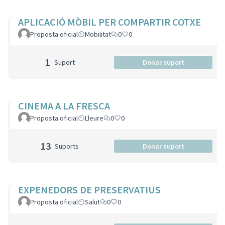
APLICACIÓ MÒBIL PER COMPARTIR COTXE
Proposta oficial
Mobilitat
0
0
1
Suport
Donar suport
CINEMA A LA FRESCA
Proposta oficial
Lleure
0
0
13
Suports
Donar suport
EXPENEDORS DE PRESERVATIUS
Proposta oficial
Salut
0
0