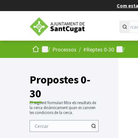
Com estan
Inici
Menú principal
Menú d'u
/
Processos
/
#Reptes 0-30
/
Propostes 0-
30
El següent formulari filtra els resultats de
la cerca dinàmicament quan es canvien
les condicions de la cerca.