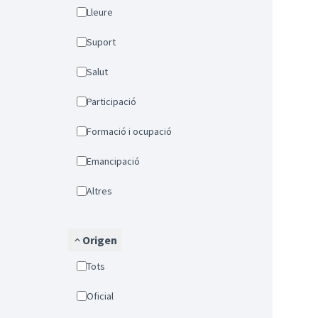
Lleure
Suport
Salut
Participació
Formació i ocupació
Emancipació
Altres
Origen
Tots
Oficial