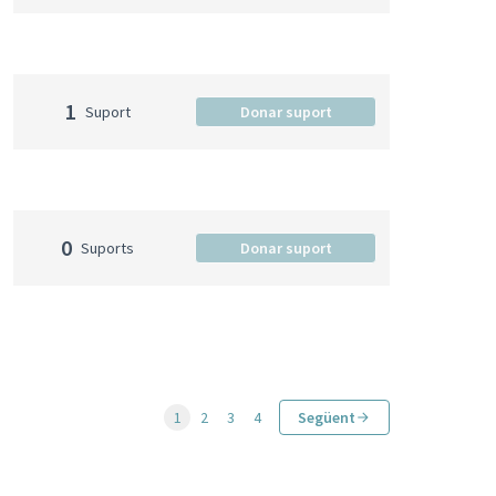
1
Suport
Donar suport
0
Suports
Donar suport
1
2
3
4
Següent