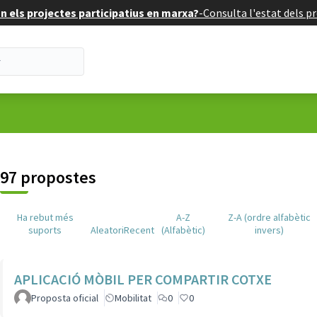
 els projectes participatius en marxa?
-
Consulta l'estat dels pr
suari
97 propostes
Ha rebut més
A-Z
Z-A (ordre alfabètic
suports
Aleatori
Recent
(Alfabètic)
invers)
APLICACIÓ MÒBIL PER COMPARTIR COTXE
Proposta oficial
Mobilitat
0
0