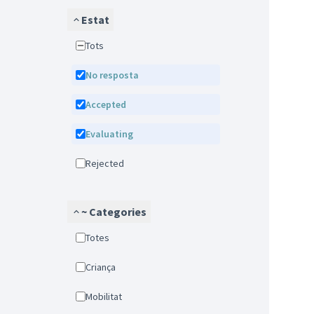
Estat
Tots
No resposta
Accepted
Evaluating
Rejected
~ Categories
Totes
Criança
Mobilitat