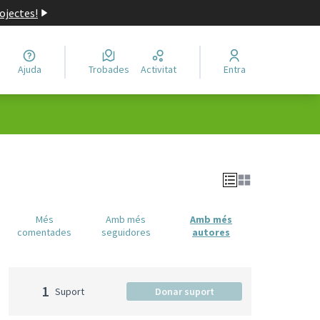
ojectes!
Ajuda
Trobades
Activitat
Entra
Més
Amb més
Amb més
comentades
seguidores
autores
1
Suport
Donar suport