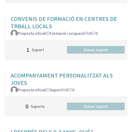
CONVENIS DE FORMACIÓ EN CENTRES DE
TRBALL LOCALS
Proposta oficial
Formació i ocupació
0
0
1
Suport
Donar suport
ACOMPANYAMENT PERSONALITZAT ALS
JOVES
Proposta oficial
Suport
0
0
0
Suports
Donar suport
I DESPRÉS DELS 0-3 ANYS, QUÈ?