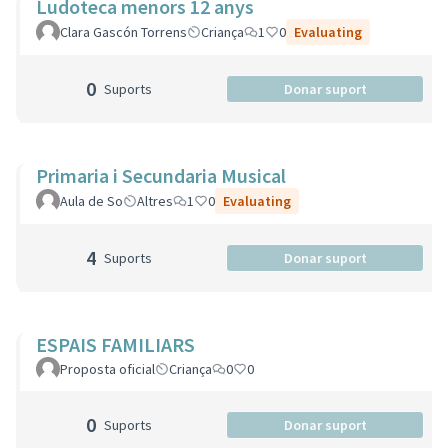
Ludoteca menors 12 anys
Clara Gascón Torrens
Criança
1
0
Evaluating
0
Suports
Donar suport
Primaria i Secundaria Musical
Aula de So
Altres
1
0
Evaluating
4
Suports
Donar suport
ESPAIS FAMILIARS
Proposta oficial
Criança
0
0
0
Suports
Donar suport