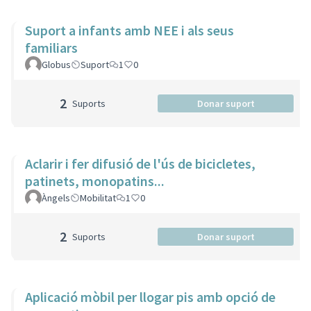
Suport a infants amb NEE i als seus
familiars
Globus
Suport
1
0
2
Suports
Donar suport
Aclarir i fer difusió de l'ús de bicicletes,
patinets, monopatins...
Àngels
Mobilitat
1
0
2
Suports
Donar suport
Aplicació mòbil per llogar pis amb opció de