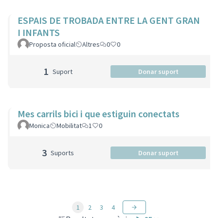
ESPAIS DE TROBADA ENTRE LA GENT GRAN
I INFANTS
Proposta oficial
Altres
0
0
1
Suport
Donar suport
Mes carrils bici i que estiguin conectats
Monica
Mobilitat
1
0
3
Suports
Donar suport
1
2
3
4