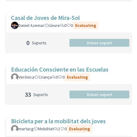
Casal de Joves de Mira-Sol
Daniel Azemar
Lleure
0
0
Evaluating
0
Suports
Donar suport
Educación Consciente en las Escuelas
Verónica
Criança
0
0
Evaluating
33
Suports
Donar suport
Bicicleta per a la mobilitat dels joves
martacg
Mobilitat
1
0
Evaluating