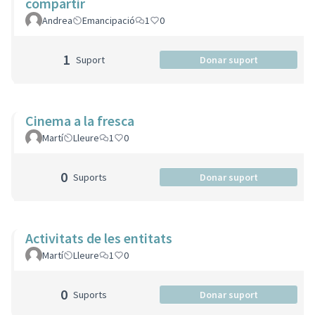
compartir
Andrea
Emancipació
1
0
1
Suport
Donar suport
Cinema a la fresca
Martí
Lleure
1
0
0
Suports
Donar suport
Activitats de les entitats
Martí
Lleure
1
0
0
Suports
Donar suport