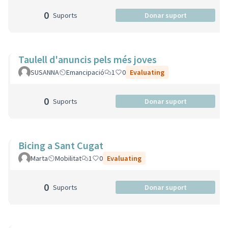
0
Suports
Donar suport
Taulell d'anuncis pels més joves
SUSANNA
Emancipació
1
0
Evaluating
0
Suports
Donar suport
Bicing a Sant Cugat
Marta
Mobilitat
1
0
Evaluating
0
Suports
Donar suport