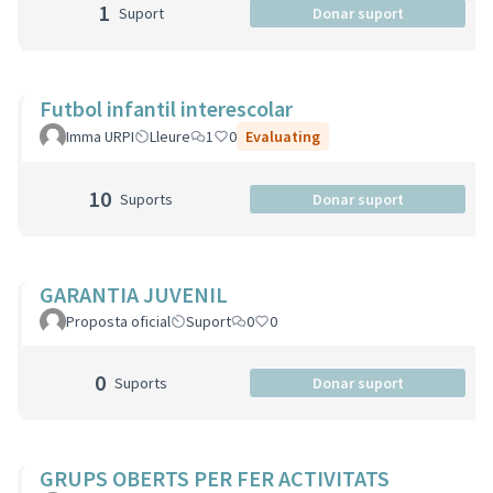
1
Suport
Donar suport
Futbol infantil interescolar
Imma URPI
Lleure
1
0
Evaluating
10
Suports
Donar suport
GARANTIA JUVENIL
Proposta oficial
Suport
0
0
0
Suports
Donar suport
GRUPS OBERTS PER FER ACTIVITATS