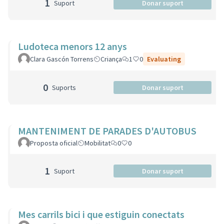
1
Suport
Donar suport
Ludoteca menors 12 anys
Clara Gascón Torrens
Criança
1
0
Evaluating
0
Suports
Donar suport
MANTENIMENT DE PARADES D'AUTOBUS
Proposta oficial
Mobilitat
0
0
1
Suport
Donar suport
Mes carrils bici i que estiguin conectats