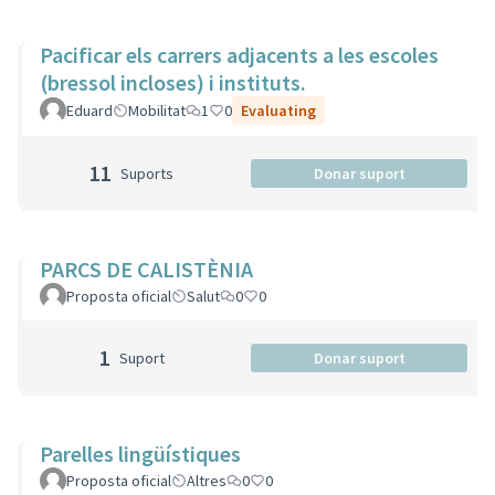
Pacificar els carrers adjacents a les escoles
(bressol incloses) i instituts.
Eduard
Mobilitat
1
0
Evaluating
11
Suports
Donar suport
PARCS DE CALISTÈNIA
Proposta oficial
Salut
0
0
1
Suport
Donar suport
Parelles lingüístiques
Proposta oficial
Altres
0
0