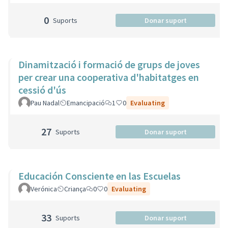
0
Suports
Donar suport
Dinamització i formació de grups de joves
per crear una cooperativa d'habitatges en
cessió d'ús
Pau Nadal
Emancipació
1
0
Evaluating
27
Suports
Donar suport
Educación Consciente en las Escuelas
Verónica
Criança
0
0
Evaluating
33
Suports
Donar suport