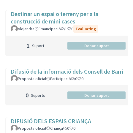
Destinar un espai o terreny per a la
construcció de mini cases
Alejandra
Emancipació
1
0
Evaluating
1
Suport
Donar suport
Difusió de la informació dels Consell de Barri
Proposta oficial
Participació
0
0
0
Suports
Donar suport
DIFUSIÓ DELS ESPAIS CRIANÇA
Proposta oficial
Criança
0
0