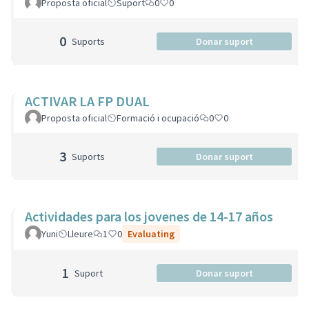
Proposta oficial
Suport
0
0
0
Suports
Donar suport
ACTIVAR LA FP DUAL
Proposta oficial
Formació i ocupació
0
0
3
Suports
Donar suport
Actividades para los jovenes de 14-17 años
Yuni
Lleure
1
0
Evaluating
1
Suport
Donar suport