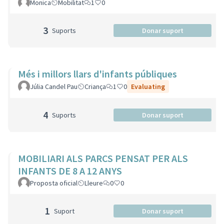
Monica
Mobilitat
1
0
3
Suports
Donar suport
Més i millors llars d'infants públiques
Júlia Candel Pau
Criança
1
0
Evaluating
4
Suports
Donar suport
MOBILIARI ALS PARCS PENSAT PER ALS
INFANTS DE 8 A 12 ANYS
Proposta oficial
Lleure
0
0
1
Suport
Donar suport