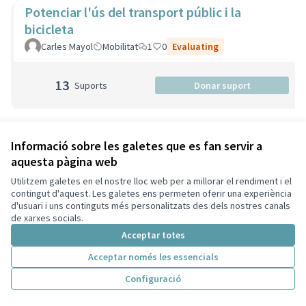
Potenciar l'ús del transport públic i la
bicicleta
Carles Mayol
Mobilitat
1
0
Evaluating
13
Suports
Donar suport
Primaria i Secundaria Musical
Informació sobre les galetes que es fan servir a
aquesta pàgina web
Aula de So
Altres
1
0
Evaluating
Utilitzem galetes en el nostre lloc web per a millorar el rendiment i el
contingut d'aquest. Les galetes ens permeten oferir una experiència
4
Suports
Donar suport
d'usuari i uns continguts més personalitzats des dels nostres canals
de xarxes socials.
Acceptar totes
Acceptar només les essencials
Professional sanitari a la carta
Participant eliminada
Salut
1
0
Evaluating
Configuració