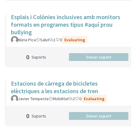
Esplais i Colònies inclusives amb monitors
formats en programes tipus #aquí prou
bullying
Núria Pica
Salut
1
0
Evaluating
0
Suports
Donar suport
Estacions de càrrega de bicicletes
elèctriques a les estacions de tren
Javier Tempesta
Mobilitat
2
0
Evaluating
0
Suports
Donar suport