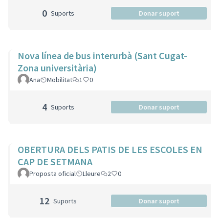
0
Suports
Donar suport
Nova línea de bus interurbà (Sant Cugat-
Zona universitària)
Ana
Mobilitat
1
0
4
Suports
Donar suport
OBERTURA DELS PATIS DE LES ESCOLES EN
CAP DE SETMANA
Proposta oficial
Lleure
2
0
12
Suports
Donar suport