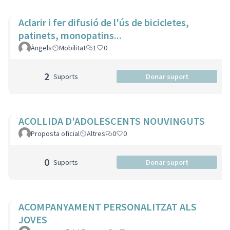
Aclarir i fer difusió de l'ús de bicicletes,
patinets, monopatins...
Àngels
Mobilitat
1
0
2
Suports
Donar suport
ACOLLIDA D'ADOLESCENTS NOUVINGUTS
Proposta oficial
Altres
0
0
0
Suports
Donar suport
ACOMPANYAMENT PERSONALITZAT ALS
JOVES