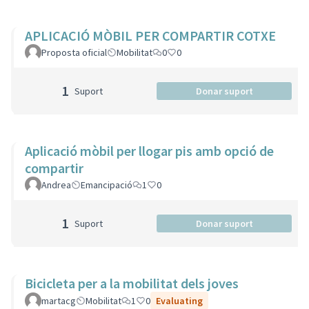
APLICACIÓ MÒBIL PER COMPARTIR COTXE
Proposta oficial
Mobilitat
0
0
1
Suport
Donar suport
Aplicació mòbil per llogar pis amb opció de
compartir
Andrea
Emancipació
1
0
1
Suport
Donar suport
Bicicleta per a la mobilitat dels joves
martacg
Mobilitat
1
0
Evaluating