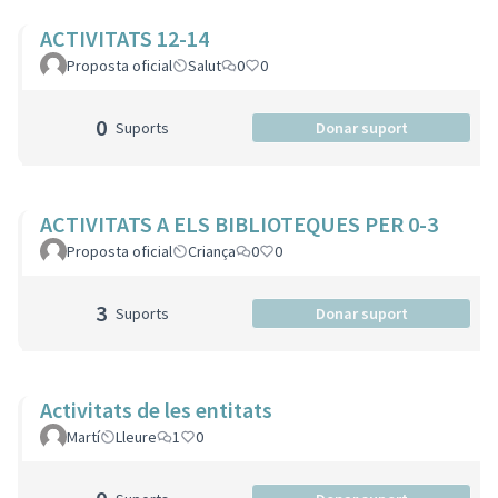
ACTIVITATS 12-14
Proposta oficial
Salut
0
0
0
Suports
Donar suport
ACTIVITATS A ELS BIBLIOTEQUES PER 0-3
Proposta oficial
Criança
0
0
3
Suports
Donar suport
Activitats de les entitats
Martí
Lleure
1
0