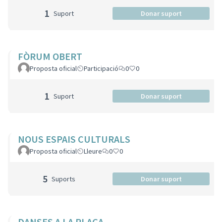
1
Suport
Donar suport
FÒRUM OBERT
Proposta oficial
Participació
0
0
1
Suport
Donar suport
NOUS ESPAIS CULTURALS
Proposta oficial
Lleure
0
0
5
Suports
Donar suport
DANSES A LA PLAÇA