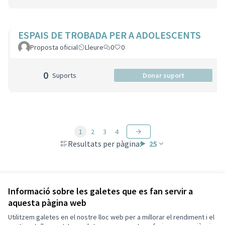
ESPAIS DE TROBADA PER A ADOLESCENTS
Proposta oficial
Lleure
0
0
0
Suports
Donar suport
1
2
3
4
Resultats per pàgina:
25
Veure totes les propostes retirades
Informació sobre les galetes que es fan servir a
aquesta pàgina web
Utilitzem galetes en el nostre lloc web per a millorar el rendiment i el
Termes i condicions d'ús