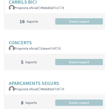
CARRILS BICI
Proposta oficial
Mobilitat
1
0
16
Suports
Donar suport
CONCERTS
Proposta oficial
Lleure
0
0
5
Suports
Donar suport
APARCAMENTS SEGURS
Proposta oficial
Mobilitat
0
0
8
Suports
Donar suport