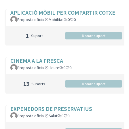
APLICACIÓ MÒBIL PER COMPARTIR COTXE
Proposta oficial
Mobilitat
0
0
1
Suport
Donar suport
CINEMA A LA FRESCA
Proposta oficial
Lleure
0
0
13
Suports
Donar suport
EXPENEDORS DE PRESERVATIUS
Proposta oficial
Salut
0
0