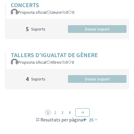
CONCERTS
Proposta oficial
Lleure
0
0
5
Suports
Donar suport
TALLERS D'IGUALTAT DE GÈNERE
Proposta oficial
Altres
0
0
4
Suports
Donar suport
1
2
3
4
Resultats per pàgina:
25