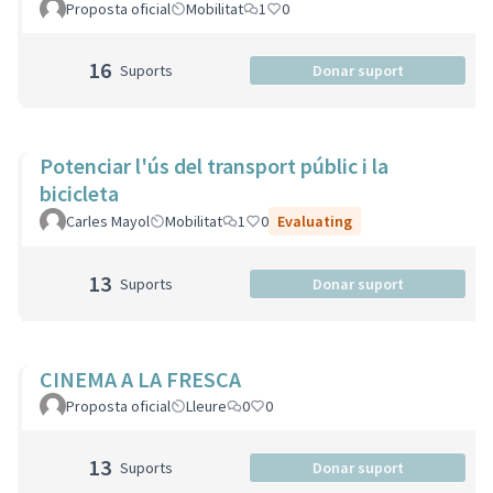
Proposta oficial
Mobilitat
1
0
16
Suports
Donar suport
Potenciar l'ús del transport públic i la
bicicleta
Carles Mayol
Mobilitat
1
0
Evaluating
13
Suports
Donar suport
CINEMA A LA FRESCA
Proposta oficial
Lleure
0
0
13
Suports
Donar suport