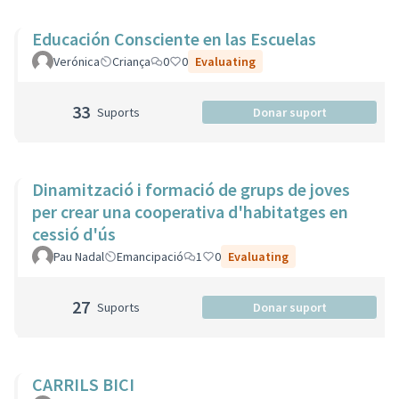
Educación Consciente en las Escuelas
Verónica
Criança
0
0
Evaluating
33
Suports
Donar suport
Dinamització i formació de grups de joves
per crear una cooperativa d'habitatges en
cessió d'ús
Pau Nadal
Emancipació
1
0
Evaluating
27
Suports
Donar suport
CARRILS BICI