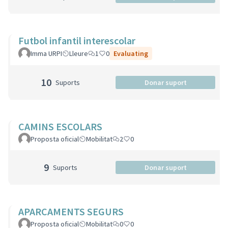
Futbol infantil interescolar
Imma URPI
Lleure
1
0
Evaluating
10
Suports
Donar suport
CAMINS ESCOLARS
Proposta oficial
Mobilitat
2
0
9
Suports
Donar suport
APARCAMENTS SEGURS
Proposta oficial
Mobilitat
0
0