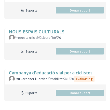
6
Suports
Donar suport
NOUS ESPAIS CULTURALS
Proposta oficial
Lleure
0
0
5
Suports
Donar suport
Campanya d'educació vial per a ciclistes
Pau Cardoner i Bordes
Mobilitat
1
0
Evaluating
5
Suports
Donar suport