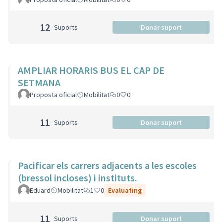
12
Suports
Donar suport
AMPLIAR HORARIS BUS EL CAP DE
SETMANA
Proposta oficial
Mobilitat
0
0
11
Suports
Donar suport
Pacificar els carrers adjacents a les escoles
(bressol incloses) i instituts.
Eduard
Mobilitat
1
0
Evaluating
11
Suports
Donar suport