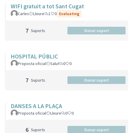
WIFI gratuit a tot Sant Cugat
Carles
Lleure
1
0
Evaluating
7
Suports
Donar suport
HOSPITAL PÚBLIC
Proposta oficial
Salut
0
0
7
Suports
Donar suport
DANSES A LA PLAÇA
Proposta oficial
Lleure
0
0
6
Suports
Donar suport