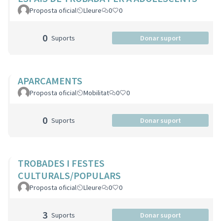
Proposta oficial
Lleure
0
0
0
Suports
Donar suport
APARCAMENTS
Proposta oficial
Mobilitat
0
0
0
Suports
Donar suport
TROBADES I FESTES
CULTURALS/POPULARS
Proposta oficial
Lleure
0
0
3
Suports
Donar suport