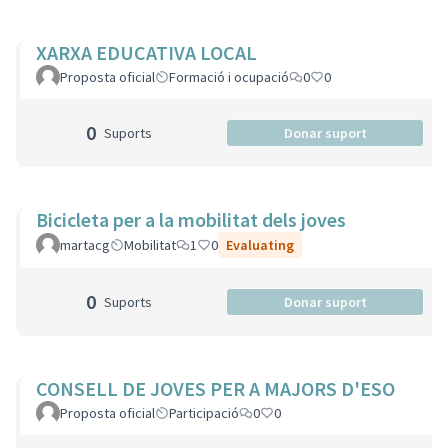
XARXA EDUCATIVA LOCAL
Proposta oficial
Formació i ocupació
0
0
0
Suports
Donar suport
Bicicleta per a la mobilitat dels joves
martacg
Mobilitat
1
0
Evaluating
0
Suports
Donar suport
CONSELL DE JOVES PER A MAJORS D'ESO
Proposta oficial
Participació
0
0