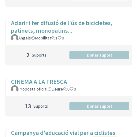
Aclarir i fer difusió de l'ús de bicicletes,
patinets, monopatins...
Àngels
Mobilitat
1
0
2
Suports
Donar suport
CINEMA A LA FRESCA
Proposta oficial
Lleure
0
0
13
Suports
Donar suport
Campanya d'educació vial per a ciclistes