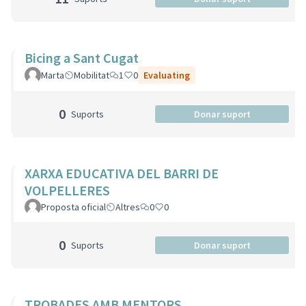
Bicing a Sant Cugat
Marta
Mobilitat
1
0
Evaluating
0
Suports
Donar suport
XARXA EDUCATIVA DEL BARRI DE
VOLPELLERES
Proposta oficial
Altres
0
0
0
Suports
Donar suport
TROBADES AMB MENTORS