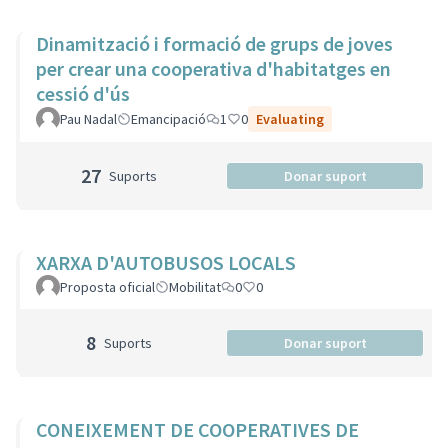
Dinamització i formació de grups de joves
per crear una cooperativa d'habitatges en
cessió d'ús
Pau Nadal
Emancipació
1
0
Evaluating
27
Suports
Donar suport
XARXA D'AUTOBUSOS LOCALS
Proposta oficial
Mobilitat
0
0
8
Suports
Donar suport
CONEIXEMENT DE COOPERATIVES DE