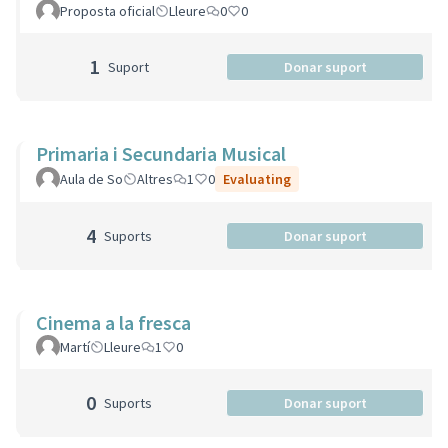
Proposta oficial
Lleure
0
0
1
Suport
Donar suport
Primaria i Secundaria Musical
Aula de So
Altres
1
0
Evaluating
4
Suports
Donar suport
Cinema a la fresca
Martí
Lleure
1
0
0
Suports
Donar suport