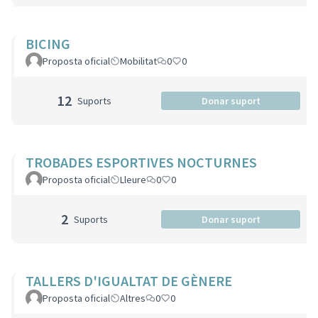
BICING
Proposta oficial
Mobilitat
0
0
12
Suports
Donar suport
TROBADES ESPORTIVES NOCTURNES
Proposta oficial
Lleure
0
0
2
Suports
Donar suport
TALLERS D'IGUALTAT DE GÈNERE
Proposta oficial
Altres
0
0