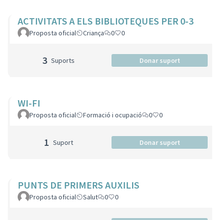
ACTIVITATS A ELS BIBLIOTEQUES PER 0-3
Proposta oficial
Criança
0
0
3
Suports
Donar suport
WI-FI
Proposta oficial
Formació i ocupació
0
0
1
Suport
Donar suport
PUNTS DE PRIMERS AUXILIS
Proposta oficial
Salut
0
0