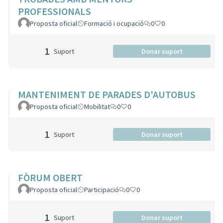
PROFESSIONALS
Proposta oficial
Formació i ocupació
0
0
1
Suport
Donar suport
MANTENIMENT DE PARADES D'AUTOBUS
Proposta oficial
Mobilitat
0
0
1
Suport
Donar suport
FÒRUM OBERT
Proposta oficial
Participació
0
0
1
Suport
Donar suport