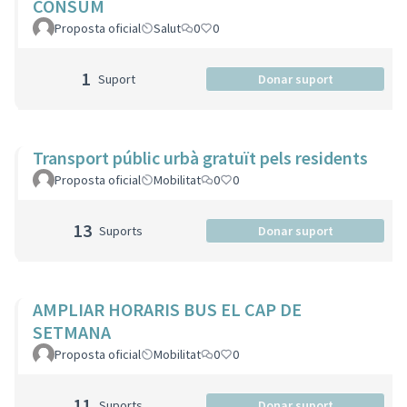
CONSUM
Proposta oficial
Salut
0
0
1
Suport
Donar suport
Transport públic urbà gratuït pels residents
Proposta oficial
Mobilitat
0
0
13
Suports
Donar suport
AMPLIAR HORARIS BUS EL CAP DE
SETMANA
Proposta oficial
Mobilitat
0
0
11
Suports
Donar suport