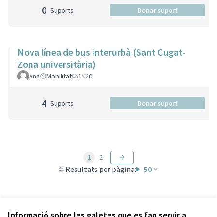
0
Suports
Donar suport
Nova línea de bus interurbà (Sant Cugat-
Zona universitària)
Ana
Mobilitat
1
0
4
Suports
Donar suport
1
2
Resultats per pàgina:
50
Veure totes les propostes retirades
Informació sobre les galetes que es fan servir a