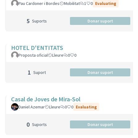
Pau Cardoner i Bordes
Mobilitat
1
0
Evaluating
5
Suports
Donar suport
HOTEL D'ENTITATS
Proposta oficial
Lleure
0
0
1
Suport
Donar suport
Casal de Joves de Mira-Sol
Daniel Azemar
Lleure
0
0
Evaluating
0
Suports
Donar suport