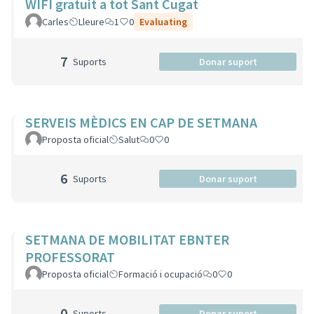
WIFI gratuit a tot Sant Cugat
Carles
Lleure
1
0
Evaluating
7
Suports
Donar suport
SERVEIS MÈDICS EN CAP DE SETMANA
Proposta oficial
Salut
0
0
6
Suports
Donar suport
SETMANA DE MOBILITAT EBNTER
PROFESSORAT
Proposta oficial
Formació i ocupació
0
0
0
Suports
Donar suport