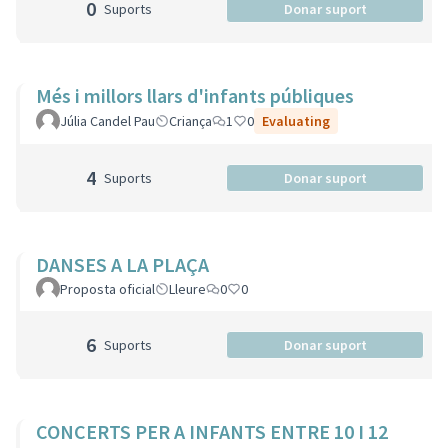
0
Suports
Donar suport
Més i millors llars d'infants públiques
Júlia Candel Pau
Criança
1
0
Evaluating
4
Suports
Donar suport
DANSES A LA PLAÇA
Proposta oficial
Lleure
0
0
6
Suports
Donar suport
CONCERTS PER A INFANTS ENTRE 10 I 12