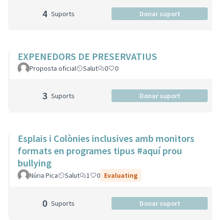
4
Suports
Donar suport
EXPENEDORS DE PRESERVATIUS
Proposta oficial
Salut
0
0
3
Suports
Donar suport
Esplais i Colònies inclusives amb monitors
formats en programes tipus #aquí prou
bullying
Núria Pica
Salut
1
0
Evaluating
0
Suports
Donar suport