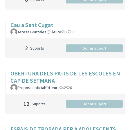
Cau a Sant Cugat
Teresa Gonzalez
Lleure
3
0
2
Suports
Donar suport
OBERTURA DELS PATIS DE LES ESCOLES EN
CAP DE SETMANA
Proposta oficial
Lleure
2
0
12
Suports
Donar suport
ESPAIS DE TROBADA PER A ADOLESCENTS