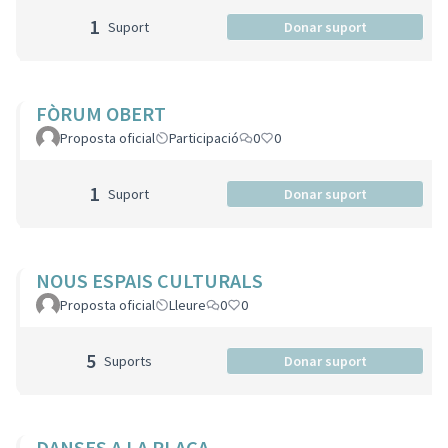
1
Suport
Donar suport
FÒRUM OBERT
Proposta oficial
Participació
0
0
1
Suport
Donar suport
NOUS ESPAIS CULTURALS
Proposta oficial
Lleure
0
0
5
Suports
Donar suport
DANSES A LA PLAÇA