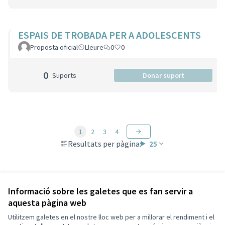
ESPAIS DE TROBADA PER A ADOLESCENTS
Proposta oficial
Lleure
0
0
0
Suports
Donar suport
1
2
3
4
Resultats per pàgina:
25
Veure totes les propostes retirades
Informació sobre les galetes que es fan servir a
aquesta pàgina web
Utilitzem galetes en el nostre lloc web per a millorar el rendiment i el
Termes i condicions d'ús