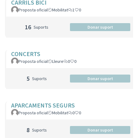
CARRILS BICI
Proposta oficial
Mobilitat
1
0
16
Suports
Donar suport
CONCERTS
Proposta oficial
Lleure
0
0
5
Suports
Donar suport
APARCAMENTS SEGURS
Proposta oficial
Mobilitat
0
0
8
Suports
Donar suport