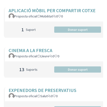
APLICACIÓ MÒBIL PER COMPARTIR COTXE
Proposta oficial
Mobilitat
0
0
1
Suport
Donar suport
CINEMA A LA FRESCA
Proposta oficial
Lleure
0
0
13
Suports
Donar suport
EXPENEDORS DE PRESERVATIUS
Proposta oficial
Salut
0
0