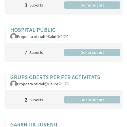
3
Suports
Donar suport
HOSPITAL PÚBLIC
Proposta oficial
Salut
0
0
7
Suports
Donar suport
GRUPS OBERTS PER FER ACTIVITATS
Proposta oficial
Lleure
0
0
2
Suports
Donar suport
GARANTIA JUVENIL