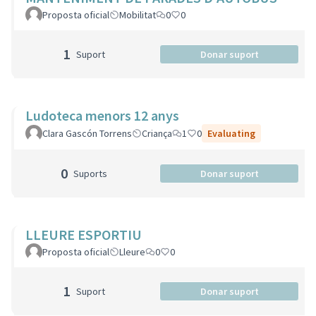
Proposta oficial
Mobilitat
0
0
1
Suport
Donar suport
Ludoteca menors 12 anys
Clara Gascón Torrens
Criança
1
0
Evaluating
0
Suports
Donar suport
LLEURE ESPORTIU
Proposta oficial
Lleure
0
0
1
Suport
Donar suport