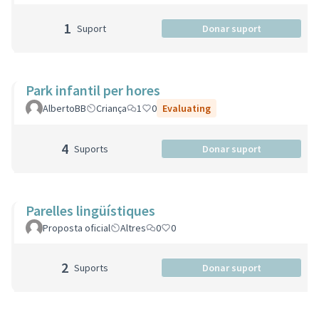
1
Suport
Donar suport
Park infantil per hores
AlbertoBB
Criança
1
0
Evaluating
4
Suports
Donar suport
Parelles lingüístiques
Proposta oficial
Altres
0
0
2
Suports
Donar suport