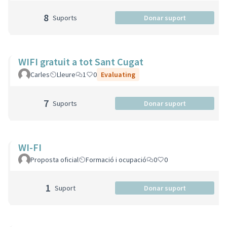
8
Suports
Donar suport
WIFI gratuit a tot Sant Cugat
Carles
Lleure
1
0
Evaluating
7
Suports
Donar suport
WI-FI
Proposta oficial
Formació i ocupació
0
0
1
Suport
Donar suport