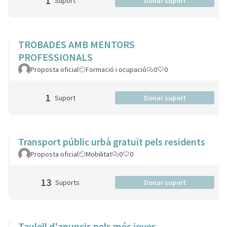
1
Suport
Donar suport
TROBADES AMB MENTORS
PROFESSIONALS
Proposta oficial
Formació i ocupació
0
0
1
Suport
Donar suport
Transport públic urbà gratuït pels residents
Proposta oficial
Mobilitat
0
0
13
Suports
Donar suport
Taulell d'anuncis pels més joves