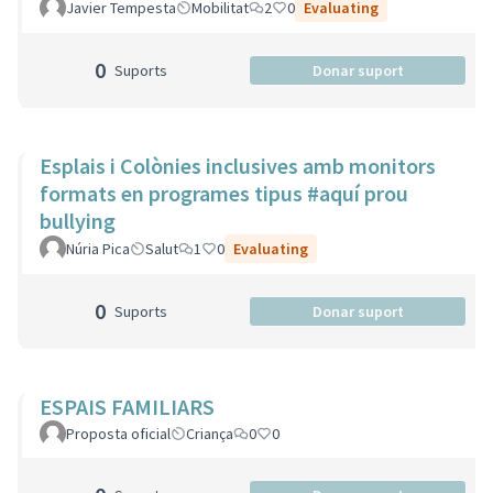
Javier Tempesta
Mobilitat
2
0
Evaluating
0
Suports
Donar suport
Esplais i Colònies inclusives amb monitors
formats en programes tipus #aquí prou
bullying
Núria Pica
Salut
1
0
Evaluating
0
Suports
Donar suport
ESPAIS FAMILIARS
Proposta oficial
Criança
0
0