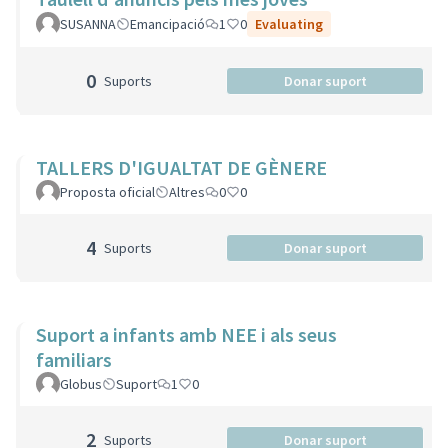
SUSANNA
Emancipació
1
0
Evaluating
0
Suports
Donar suport
TALLERS D'IGUALTAT DE GÈNERE
Proposta oficial
Altres
0
0
4
Suports
Donar suport
Suport a infants amb NEE i als seus
familiars
Globus
Suport
1
0
2
Suports
Donar suport