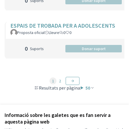
0
Suports
Donar suport
ESPAIS DE TROBADA PER A ADOLESCENTS
Proposta oficial
Lleure
0
0
0
Suports
Donar suport
1
2
Resultats per pàgina:
50
Veure totes les propostes retirades
Informació sobre les galetes que es fan servir a
aquesta pàgina web