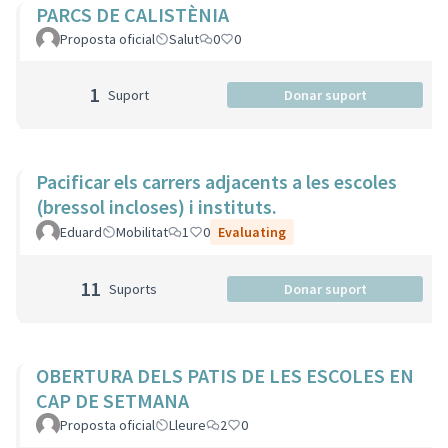
PARCS DE CALISTÈNIA
Proposta oficial
Salut
0
0
1
Suport
Donar suport
Pacificar els carrers adjacents a les escoles
(bressol incloses) i instituts.
Eduard
Mobilitat
1
0
Evaluating
11
Suports
Donar suport
OBERTURA DELS PATIS DE LES ESCOLES EN
CAP DE SETMANA
Proposta oficial
Lleure
2
0