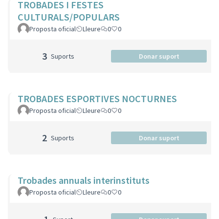
TROBADES I FESTES
CULTURALS/POPULARS
Proposta oficial
Lleure
0
0
3
Suports
Donar suport
TROBADES ESPORTIVES NOCTURNES
Proposta oficial
Lleure
0
0
2
Suports
Donar suport
Trobades annuals interinstituts
Proposta oficial
Lleure
0
0