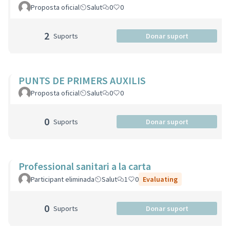
Proposta oficial
Salut
0
0
2
Suports
Donar suport
PUNTS DE PRIMERS AUXILIS
Proposta oficial
Salut
0
0
0
Suports
Donar suport
Professional sanitari a la carta
Participant eliminada
Salut
1
0
Evaluating
0
Suports
Donar suport