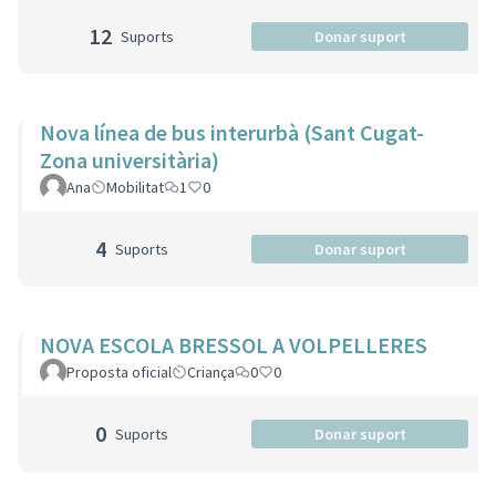
12
Suports
Donar suport
Nova línea de bus interurbà (Sant Cugat-
Zona universitària)
Ana
Mobilitat
1
0
4
Suports
Donar suport
NOVA ESCOLA BRESSOL A VOLPELLERES
Proposta oficial
Criança
0
0
0
Suports
Donar suport