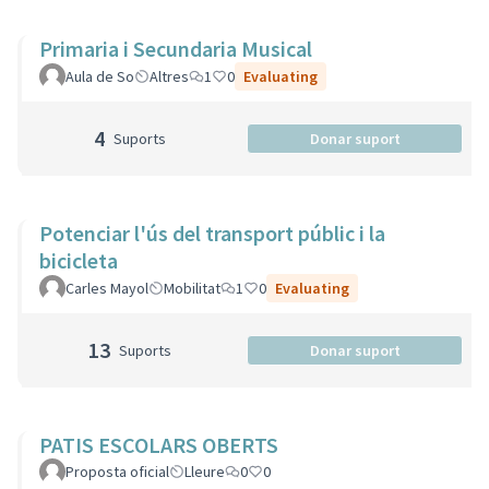
Primaria i Secundaria Musical
Aula de So
Altres
1
0
Evaluating
4
Suports
Donar suport
Potenciar l'ús del transport públic i la
bicicleta
Carles Mayol
Mobilitat
1
0
Evaluating
13
Suports
Donar suport
PATIS ESCOLARS OBERTS
Proposta oficial
Lleure
0
0