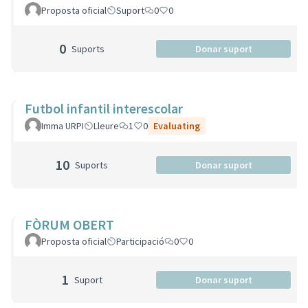
Proposta oficial
Suport
0
0
0
Suports
Donar suport
Futbol infantil interescolar
Imma URPI
Lleure
1
0
Evaluating
10
Suports
Donar suport
FÒRUM OBERT
Proposta oficial
Participació
0
0
1
Suport
Donar suport