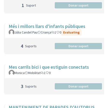
1
Suport
Donar suport
Més i millors llars d'infants públiques
Júlia Candel Pau
Criança
1
0
Evaluating
4
Suports
Donar suport
Mes carrils bici i que estiguin conectats
Monica
Mobilitat
1
0
3
Suports
Donar suport
MANTENIMENT DE PARADES D'AUTOBUS