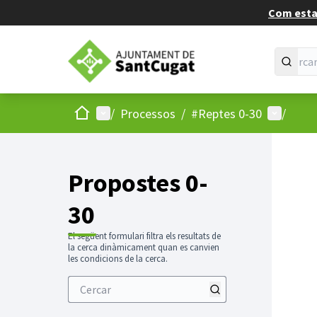
Com estan
Inici
Menú principal
Menú d'u
/
Processos
/
#Reptes 0-30
/
Propostes 0-
30
El següent formulari filtra els resultats de
la cerca dinàmicament quan es canvien
les condicions de la cerca.