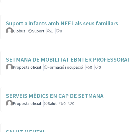
Suport a infants amb NEE i als seus familiars
Globus
Suport
1
0
SETMANA DE MOBILITAT EBNTER PROFESSORAT
Proposta oficial
Formació i ocupació
0
0
SERVEIS MÈDICS EN CAP DE SETMANA
Proposta oficial
Salut
0
0
SALUT MENTAL