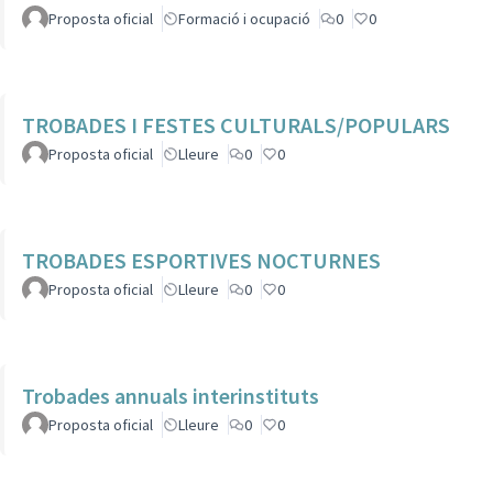
Proposta oficial
Formació i ocupació
0
0
TROBADES I FESTES CULTURALS/POPULARS
Proposta oficial
Lleure
0
0
TROBADES ESPORTIVES NOCTURNES
Proposta oficial
Lleure
0
0
Trobades annuals interinstituts
Proposta oficial
Lleure
0
0