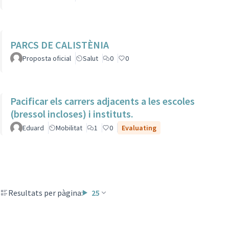
PARCS DE CALISTÈNIA
Proposta oficial
Salut
0
0
Pacificar els carrers adjacents a les escoles
(bressol incloses) i instituts.
Eduard
Mobilitat
1
0
Evaluating
Resultats per pàgina:
25