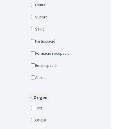
Lleure
Suport
Salut
Participació
Formació i ocupació
Emancipació
Altres
Origen
Tots
Oficial