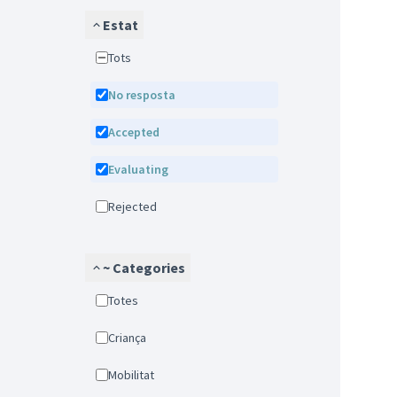
Estat
Tots
No resposta
Accepted
Evaluating
Rejected
~ Categories
Totes
Criança
Mobilitat