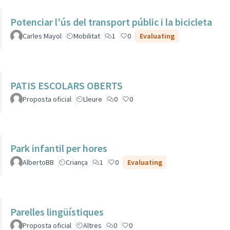
Potenciar l'ús del transport públic i la bicicleta
Carles Mayol
Mobilitat
1
0
Evaluating
PATIS ESCOLARS OBERTS
Proposta oficial
Lleure
0
0
Park infantil per hores
AlbertoBB
Criança
1
0
Evaluating
Parelles lingüístiques
Proposta oficial
Altres
0
0