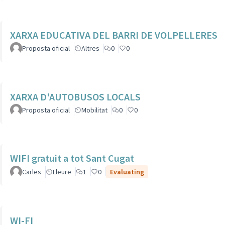
XARXA EDUCATIVA DEL BARRI DE VOLPELLERES
Proposta oficial
Altres
0
0
XARXA D'AUTOBUSOS LOCALS
Proposta oficial
Mobilitat
0
0
WIFI gratuit a tot Sant Cugat
Carles
Lleure
1
0
Evaluating
WI-FI