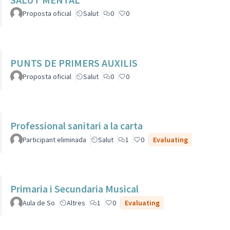
Proposta oficial
Salut
0
0
PUNTS DE PRIMERS AUXILIS
Proposta oficial
Salut
0
0
Professional sanitari a la carta
Participant eliminada
Salut
1
0
Evaluating
Primaria i Secundaria Musical
Aula de So
Altres
1
0
Evaluating