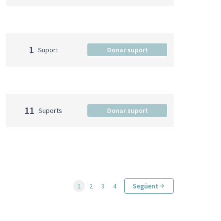
1
Suport
Donar suport
11
Suports
Donar suport
1
2
3
4
Següent