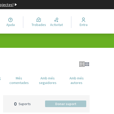
ojectes!
Ajuda
Trobades
Activitat
Entra
c
Més
Amb més
Amb més
comentades
seguidores
autores
0
Suports
Donar suport