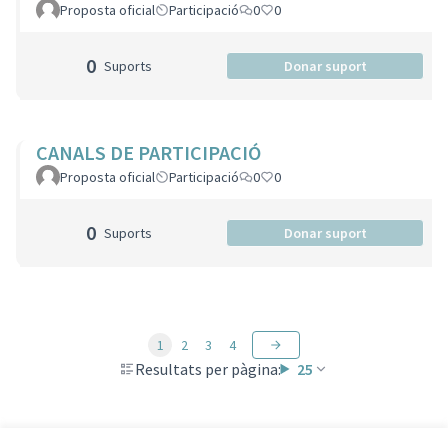
Proposta oficial
Participació
0
0
0
Suports
Donar suport
CANALS DE PARTICIPACIÓ
Proposta oficial
Participació
0
0
0
Suports
Donar suport
1
2
3
4
Resultats per pàgina:
25