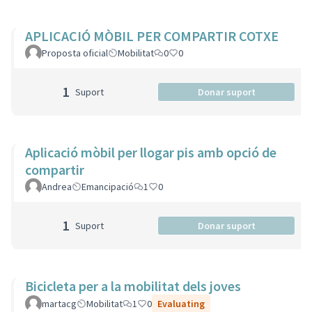
APLICACIÓ MÒBIL PER COMPARTIR COTXE
Proposta oficial
Mobilitat
0
0
1
Suport
Donar suport
Aplicació mòbil per llogar pis amb opció de
compartir
Andrea
Emancipació
1
0
1
Suport
Donar suport
Bicicleta per a la mobilitat dels joves
martacg
Mobilitat
1
0
Evaluating