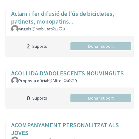
Aclarir i fer difusió de l'ús de bicicletes,
patinets, monopatins...
Àngels
Mobilitat
1
0
2
Suports
Donar suport
ACOLLIDA D'ADOLESCENTS NOUVINGUTS
Proposta oficial
Altres
0
0
0
Suports
Donar suport
ACOMPANYAMENT PERSONALITZAT ALS
JOVES