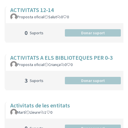
ACTIVITATS 12-14
Proposta oficial
Salut
0
0
0
Suports
Donar suport
ACTIVITATS A ELS BIBLIOTEQUES PER 0-3
Proposta oficial
Criança
0
0
3
Suports
Donar suport
Activitats de les entitats
Martí
Lleure
1
0