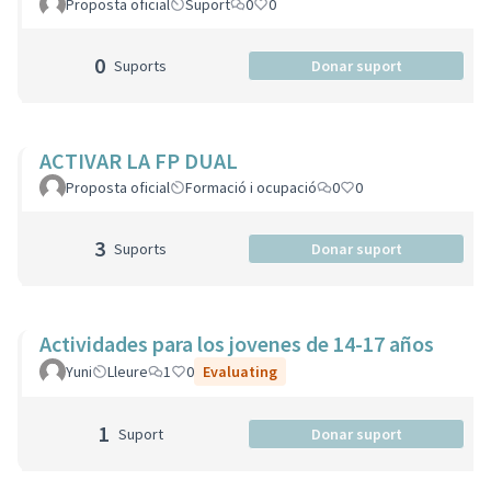
Proposta oficial
Suport
0
0
0
Suports
Donar suport
ACTIVAR LA FP DUAL
Proposta oficial
Formació i ocupació
0
0
3
Suports
Donar suport
Actividades para los jovenes de 14-17 años
Yuni
Lleure
1
0
Evaluating
1
Suport
Donar suport