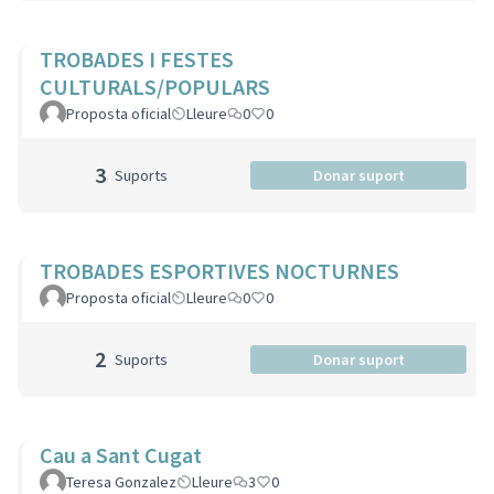
TROBADES I FESTES
CULTURALS/POPULARS
Proposta oficial
Lleure
0
0
3
Suports
Donar suport
TROBADES ESPORTIVES NOCTURNES
Proposta oficial
Lleure
0
0
2
Suports
Donar suport
Cau a Sant Cugat
Teresa Gonzalez
Lleure
3
0