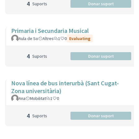
4
Suports
Donar suport
Primaria i Secundaria Musical
Aula de So
Altres
1
0
Evaluating
4
Suports
Donar suport
Nova línea de bus interurbà (Sant Cugat-
Zona universitària)
Ana
Mobilitat
1
0
4
Suports
Donar suport