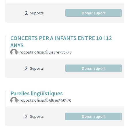
2
Suports
Donar suport
CONCERTS PER A INFANTS ENTRE 10 I 12
ANYS
Proposta oficial
Lleure
0
0
2
Suports
Donar suport
Parelles lingüístiques
Proposta oficial
Altres
0
0
2
Suports
Donar suport