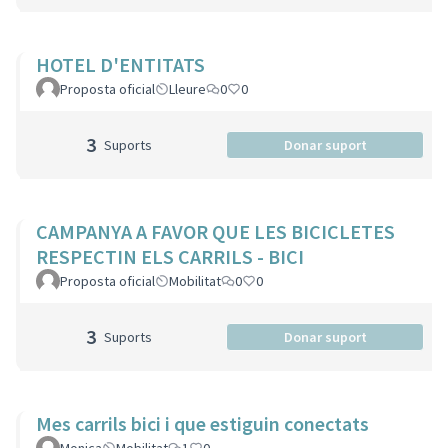
HOTEL D'ENTITATS
Proposta oficial
Lleure
0
0
3
Suports
Donar suport
CAMPANYA A FAVOR QUE LES BICICLETES
RESPECTIN ELS CARRILS - BICI
Proposta oficial
Mobilitat
0
0
3
Suports
Donar suport
Mes carrils bici i que estiguin conectats