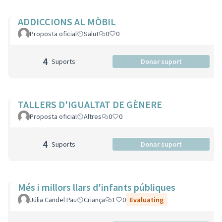
ADDICCIONS AL MÒBIL
Proposta oficial
Salut
0
0
4
Suports
Donar suport
TALLERS D'IGUALTAT DE GÈNERE
Proposta oficial
Altres
0
0
4
Suports
Donar suport
Més i millors llars d'infants públiques
Júlia Candel Pau
Criança
1
0
Evaluating