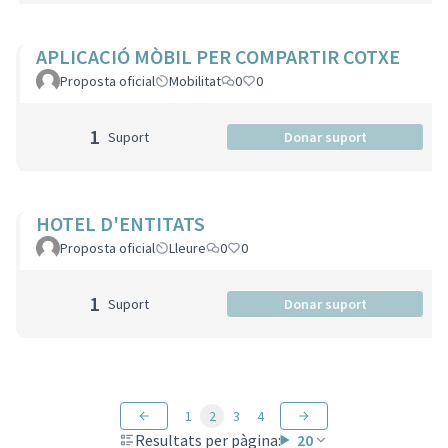
APLICACIÓ MÒBIL PER COMPARTIR COTXE
Proposta oficial
Mobilitat
0
0
1
Suport
Donar suport
HOTEL D'ENTITATS
Proposta oficial
Lleure
0
0
1
Suport
Donar suport
1
2
3
4
Resultats per pàgina:
20