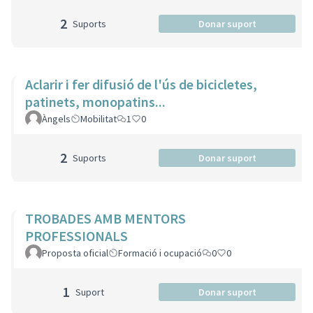
2
Suports
Donar suport
Aclarir i fer difusió de l'ús de bicicletes,
patinets, monopatins...
Àngels
Mobilitat
1
0
2
Suports
Donar suport
TROBADES AMB MENTORS
PROFESSIONALS
Proposta oficial
Formació i ocupació
0
0
1
Suport
Donar suport