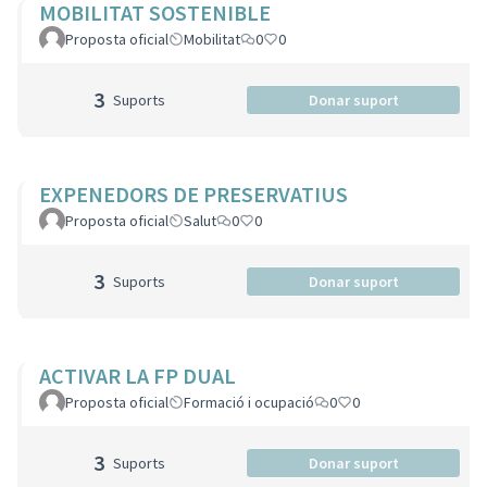
MOBILITAT SOSTENIBLE
Proposta oficial
Mobilitat
0
0
3
Suports
Donar suport
EXPENEDORS DE PRESERVATIUS
Proposta oficial
Salut
0
0
3
Suports
Donar suport
ACTIVAR LA FP DUAL
Proposta oficial
Formació i ocupació
0
0
3
Suports
Donar suport