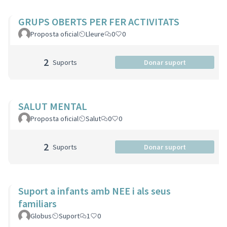
GRUPS OBERTS PER FER ACTIVITATS
Proposta oficial
Lleure
0
0
2
Suports
Donar suport
SALUT MENTAL
Proposta oficial
Salut
0
0
2
Suports
Donar suport
Suport a infants amb NEE i als seus
familiars
Globus
Suport
1
0