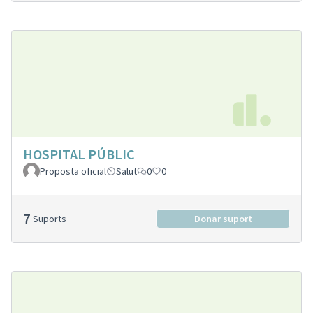
HOSPITAL PÚBLIC
Proposta oficial
Salut
0
0
7
Suports
Donar suport