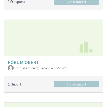
10
Suports
Donar suport
FÒRUM OBERT
Proposta oficial
Participació
0
0
1
Suport
Donar suport