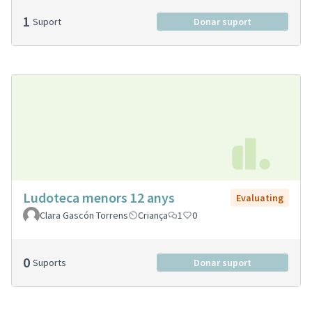
1
Suport
Donar suport
Ludoteca menors 12 anys
Evaluating
Clara Gascón Torrens
Criança
1
0
0
Suports
Donar suport