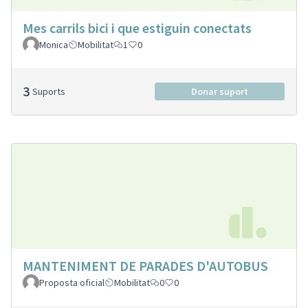
Mes carrils bici i que estiguin conectats
Monica
Mobilitat
1
0
3
Suports
Donar suport
MANTENIMENT DE PARADES D'AUTOBUS
Proposta oficial
Mobilitat
0
0