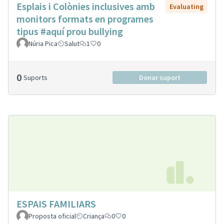
Esplais i Colònies inclusives amb
Evaluating
monitors formats en programes
tipus #aquí prou bullying
Núria Pica
Salut
1
0
0
Suports
Donar suport
ESPAIS FAMILIARS
Proposta oficial
Criança
0
0