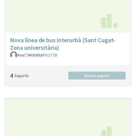
Nova línea de bus interurbà (Sant Cugat-
Zona universitària)
Ana
Mobilitat
1
0
4
Suports
Donar suport