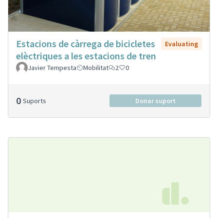
Estacions de càrrega de bicicletes
Evaluating
elèctriques a les estacions de tren
Javier Tempesta
Mobilitat
2
0
0
Suports
Donar suport