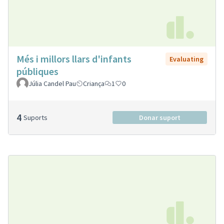
Més i millors llars d'infants
Evaluating
públiques
Júlia Candel Pau
Criança
1
0
4
Suports
Donar suport