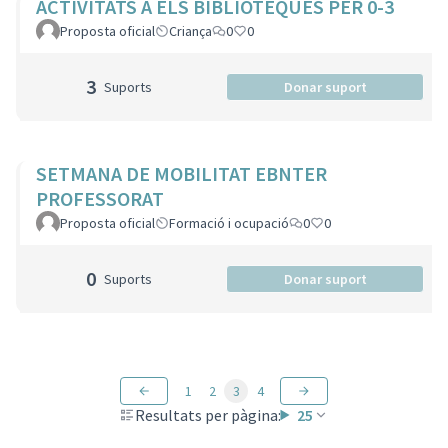
ACTIVITATS A ELS BIBLIOTEQUES PER 0-3
Proposta oficial
Criança
0
0
3
Suports
Donar suport
SETMANA DE MOBILITAT EBNTER
PROFESSORAT
Proposta oficial
Formació i ocupació
0
0
0
Suports
Donar suport
1
2
3
4
Resultats per pàgina:
25