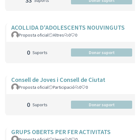
33
Suports
Donar suport
ACOLLIDA D'ADOLESCENTS NOUVINGUTS
Proposta oficial
Altres
0
0
0
Suports
Donar suport
Consell de Joves i Consell de Ciutat
Proposta oficial
Participació
0
0
0
Suports
Donar suport
GRUPS OBERTS PER FER ACTIVITATS
Proposta oficial
Lleure
0
0