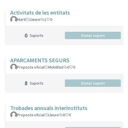
Activitats de les entitats
Martí
Lleure
1
0
0
Suports
Donar suport
APARCAMENTS SEGURS
Proposta oficial
Mobilitat
0
0
8
Suports
Donar suport
Trobades annuals interinstituts
Proposta oficial
Lleure
0
0