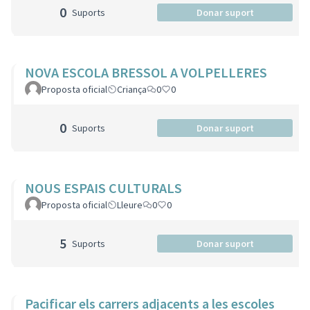
0
Suports
Donar suport
NOVA ESCOLA BRESSOL A VOLPELLERES
Proposta oficial
Criança
0
0
0
Suports
Donar suport
NOUS ESPAIS CULTURALS
Proposta oficial
Lleure
0
0
5
Suports
Donar suport
Pacificar els carrers adjacents a les escoles