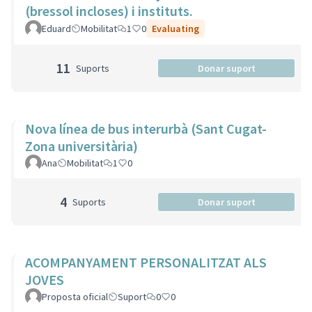
(bressol incloses) i instituts.
Eduard
Mobilitat
1
0
Evaluating
11
Suports
Donar suport
Nova línea de bus interurbà (Sant Cugat-
Zona universitària)
Ana
Mobilitat
1
0
4
Suports
Donar suport
ACOMPANYAMENT PERSONALITZAT ALS
JOVES
Proposta oficial
Suport
0
0