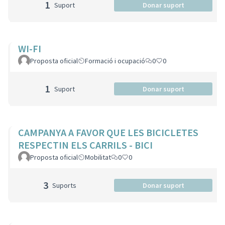
1
Suport
Donar suport
WI-FI
Proposta oficial
Formació i ocupació
0
0
1
Suport
Donar suport
CAMPANYA A FAVOR QUE LES BICICLETES
RESPECTIN ELS CARRILS - BICI
Proposta oficial
Mobilitat
0
0
3
Suports
Donar suport