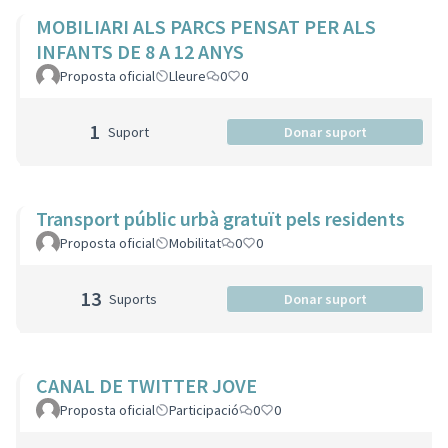
MOBILIARI ALS PARCS PENSAT PER ALS
INFANTS DE 8 A 12 ANYS
Proposta oficial
Lleure
0
0
1
Suport
Donar suport
Transport públic urbà gratuït pels residents
Proposta oficial
Mobilitat
0
0
13
Suports
Donar suport
CANAL DE TWITTER JOVE
Proposta oficial
Participació
0
0