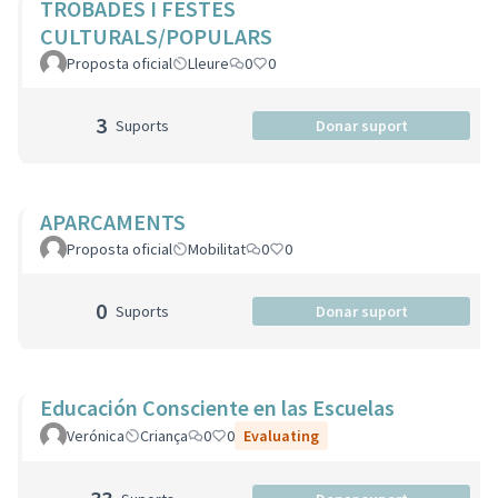
TROBADES I FESTES
CULTURALS/POPULARS
Proposta oficial
Lleure
0
0
3
Suports
Donar suport
APARCAMENTS
Proposta oficial
Mobilitat
0
0
0
Suports
Donar suport
Educación Consciente en las Escuelas
Verónica
Criança
0
0
Evaluating