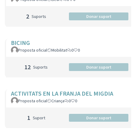
2
Suports
Donar suport
BICING
Proposta oficial
Mobilitat
0
0
12
Suports
Donar suport
ACTIVITATS EN LA FRANJA DEL MIGDIA
Proposta oficial
Criança
0
0
1
Suport
Donar suport