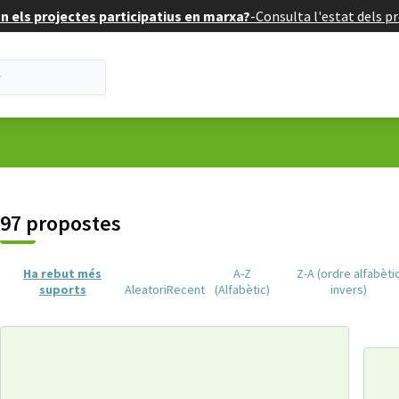
 els projectes participatius en marxa?
-
Consulta l'estat dels pr
suari
97 propostes
Ha rebut més
A-Z
Z-A (ordre alfabèti
suports
Aleatori
Recent
(Alfabètic)
invers)