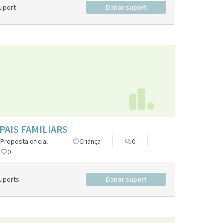
Suport
Donar suport
PAIS FAMILIARS
Proposta oficial
Criança
0
0
Suports
Donar suport