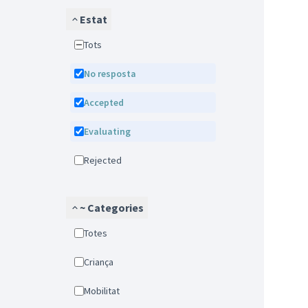
Estat
Tots
No resposta
Accepted
Evaluating
Rejected
~ Categories
Totes
Criança
Mobilitat