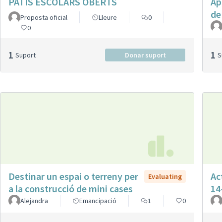
PATIS ESCOLARS OBERTS
Ap
de
Proposta oficial
Lleure
0
0
1
1
Suport
Donar suport
Destinar un espai o terreny per
Ac
Evaluating
a la construcció de mini cases
14
Alejandra
Emancipació
1
0