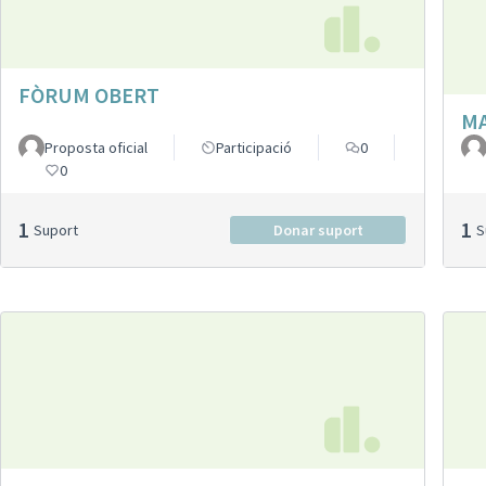
FÒRUM OBERT
MA
Proposta oficial
Participació
0
0
1
1
Suport
Donar suport