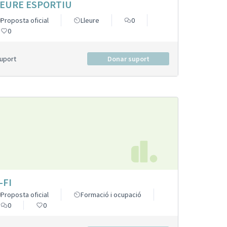
EURE ESPORTIU
Proposta oficial
Lleure
0
0
Suport
Donar suport
-FI
Proposta oficial
Formació i ocupació
0
0