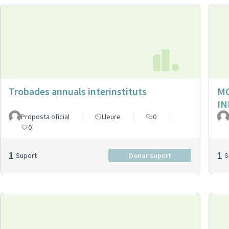
Trobades annuals interinstituts
MO
IN
Proposta oficial
Lleure
0
0
1
1
Suport
Donar suport