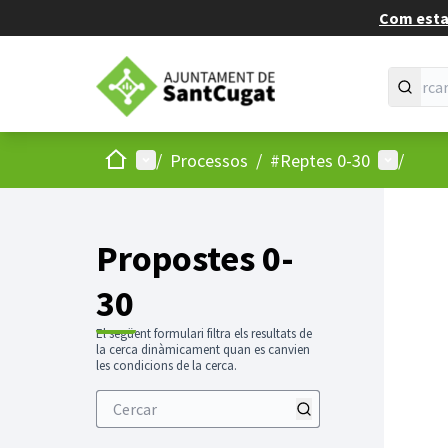
Com estan
Inici
Menú principal
Menú d'u
/
Processos
/
#Reptes 0-30
/
Propostes 0-
30
El següent formulari filtra els resultats de
la cerca dinàmicament quan es canvien
les condicions de la cerca.