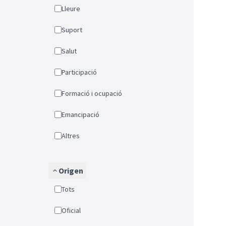
Lleure
Suport
Salut
Participació
Formació i ocupació
Emancipació
Altres
Origen
Tots
Oficial