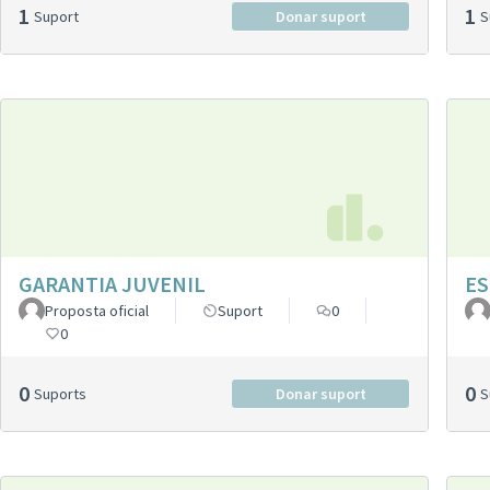
1
1
Suport
Donar suport
GARANTIA JUVENIL
ES
Proposta oficial
Suport
0
0
0
0
Suports
Donar suport