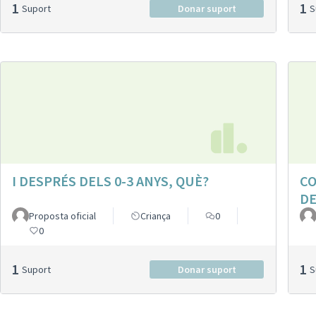
1
1
Suport
Donar suport
I DESPRÉS DELS 0-3 ANYS, QUÈ?
CO
DE
Proposta oficial
Criança
0
0
1
1
Suport
Donar suport