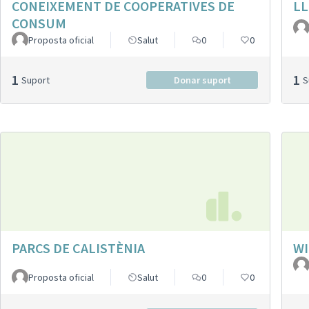
CONEIXEMENT DE COOPERATIVES DE
LL
CONSUM
Proposta oficial
Salut
0
0
1
1
Suport
Donar suport
PARCS DE CALISTÈNIA
WI
Proposta oficial
Salut
0
0