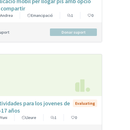
licació mòbil per llogar pis amb opció
 compartir
Andrea
Emancipació
1
0
Suport
Donar suport
tividades para los jovenes de
Evaluating
-17 años
Yuni
Lleure
1
0