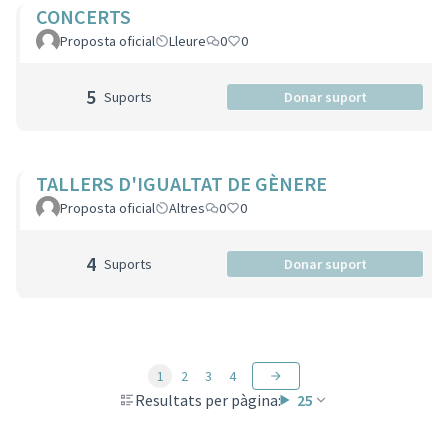
CONCERTS
Proposta oficial
Lleure
0
0
5
Suports
Donar suport
TALLERS D'IGUALTAT DE GÈNERE
Proposta oficial
Altres
0
0
4
Suports
Donar suport
1
2
3
4
Resultats per pàgina:
25