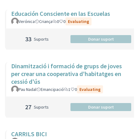
Educación Consciente en las Escuelas
Verónica
Criança
0
0
Evaluating
33
Suports
Donar suport
Dinamització i formació de grups de joves
per crear una cooperativa d'habitatges en
cessió d'ús
Pau Nadal
Emancipació
1
0
Evaluating
27
Suports
Donar suport
CARRILS BICI