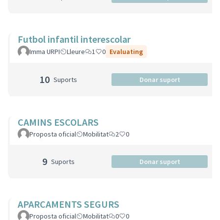
Futbol infantil interescolar
Imma URPI
Lleure
1
0
Evaluating
10
Suports
Donar suport
CAMINS ESCOLARS
Proposta oficial
Mobilitat
2
0
9
Suports
Donar suport
APARCAMENTS SEGURS
Proposta oficial
Mobilitat
0
0