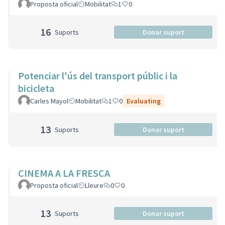
Proposta oficial
Mobilitat
1
0
16
Suports
Donar suport
Potenciar l'ús del transport públic i la
bicicleta
Carles Mayol
Mobilitat
1
0
Evaluating
13
Suports
Donar suport
CINEMA A LA FRESCA
Proposta oficial
Lleure
0
0
13
Suports
Donar suport