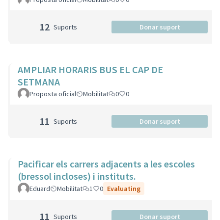
12
Suports
Donar suport
AMPLIAR HORARIS BUS EL CAP DE
SETMANA
Proposta oficial
Mobilitat
0
0
11
Suports
Donar suport
Pacificar els carrers adjacents a les escoles
(bressol incloses) i instituts.
Eduard
Mobilitat
1
0
Evaluating
11
Suports
Donar suport