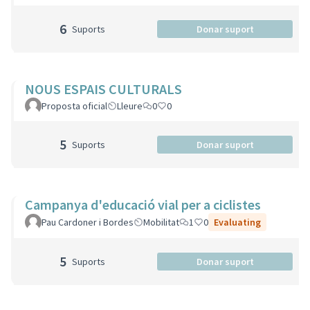
6
Suports
Donar suport
NOUS ESPAIS CULTURALS
Proposta oficial
Lleure
0
0
5
Suports
Donar suport
Campanya d'educació vial per a ciclistes
Pau Cardoner i Bordes
Mobilitat
1
0
Evaluating
5
Suports
Donar suport