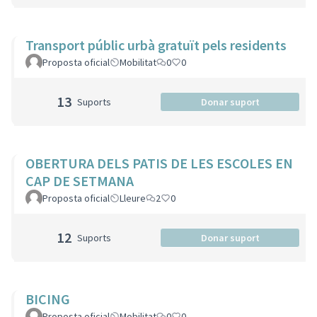
Transport públic urbà gratuït pels residents
Proposta oficial
Mobilitat
0
0
13
Suports
Donar suport
OBERTURA DELS PATIS DE LES ESCOLES EN
CAP DE SETMANA
Proposta oficial
Lleure
2
0
12
Suports
Donar suport
BICING
Proposta oficial
Mobilitat
0
0