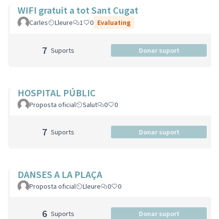
WIFI gratuit a tot Sant Cugat
Carles
Lleure
1
0
Evaluating
7
Suports
Donar suport
HOSPITAL PÚBLIC
Proposta oficial
Salut
0
0
7
Suports
Donar suport
DANSES A LA PLAÇA
Proposta oficial
Lleure
0
0
6
Suports
Donar suport