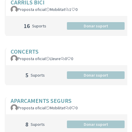
CARRILS BICI
Proposta oficial
Mobilitat
1
0
16
Suports
Donar suport
CONCERTS
Proposta oficial
Lleure
0
0
5
Suports
Donar suport
APARCAMENTS SEGURS
Proposta oficial
Mobilitat
0
0
8
Suports
Donar suport