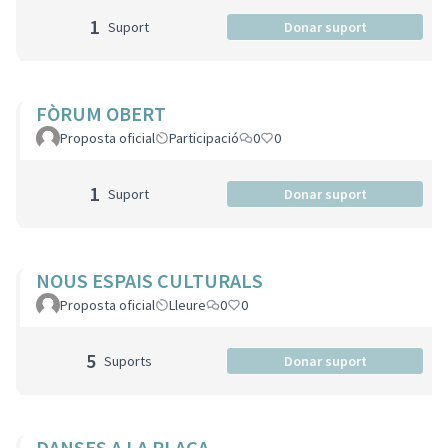
1
Suport
Donar suport
FÒRUM OBERT
Proposta oficial
Participació
0
0
1
Suport
Donar suport
NOUS ESPAIS CULTURALS
Proposta oficial
Lleure
0
0
5
Suports
Donar suport
DANSES A LA PLAÇA