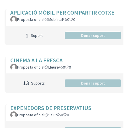
APLICACIÓ MÒBIL PER COMPARTIR COTXE
Proposta oficial
Mobilitat
0
0
1
Suport
Donar suport
CINEMA A LA FRESCA
Proposta oficial
Lleure
0
0
13
Suports
Donar suport
EXPENEDORS DE PRESERVATIUS
Proposta oficial
Salut
0
0