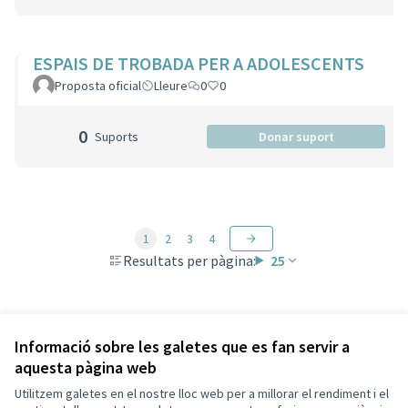
ESPAIS DE TROBADA PER A ADOLESCENTS
Proposta oficial
Lleure
0
0
0
Suports
Donar suport
1
2
3
4
Resultats per pàgina:
25
Veure totes les propostes retirades
Informació sobre les galetes que es fan servir a
aquesta pàgina web
Utilitzem galetes en el nostre lloc web per a millorar el rendiment i el
Termes i condicions d'ús