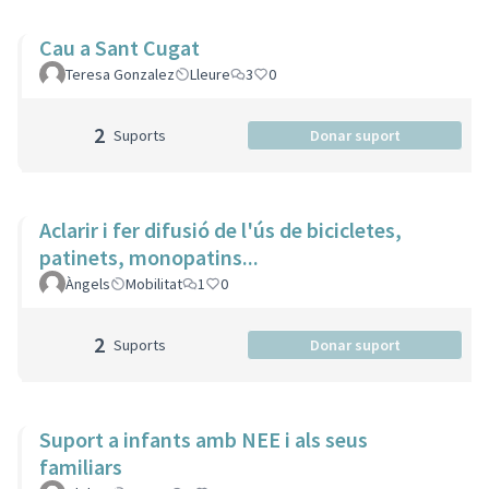
Cau a Sant Cugat
Teresa Gonzalez
Lleure
3
0
2
Suports
Donar suport
Aclarir i fer difusió de l'ús de bicicletes,
patinets, monopatins...
Àngels
Mobilitat
1
0
2
Suports
Donar suport
Suport a infants amb NEE i als seus
familiars