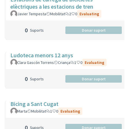
elèctriques a les estacions de tren
Javier Tempesta
Mobilitat
2
0
Evaluating
0
Suports
Donar suport
Ludoteca menors 12 anys
Clara Gascón Torrens
Criança
1
0
Evaluating
0
Suports
Donar suport
Bicing a Sant Cugat
Marta
Mobilitat
1
0
Evaluating
0
Suports
Donar suport