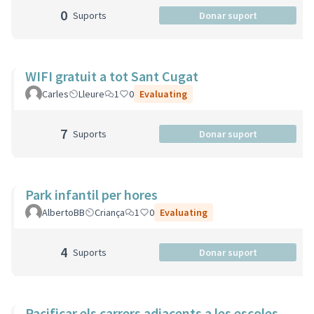
0
Suports
Donar suport
WIFI gratuit a tot Sant Cugat
Carles
Lleure
1
0
Evaluating
7
Suports
Donar suport
Park infantil per hores
AlbertoBB
Criança
1
0
Evaluating
4
Suports
Donar suport
Pacificar els carrers adjacents a les escoles