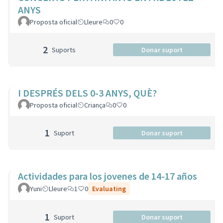
ANYS
Proposta oficial
Lleure
0
0
2
Suports
Donar suport
I DESPRÉS DELS 0-3 ANYS, QUÈ?
Proposta oficial
Criança
0
0
1
Suport
Donar suport
Actividades para los jovenes de 14-17 años
Yuni
Lleure
1
0
Evaluating
1
Suport
Donar suport