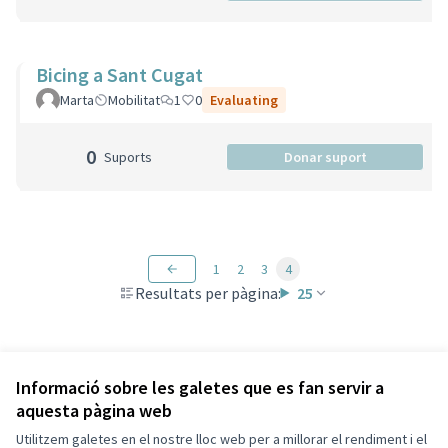
Bicing a Sant Cugat
Marta
Mobilitat
1
0
Evaluating
0
Suports
Donar suport
1
2
3
4
Resultats per pàgina:
25
Veure totes les propostes retirades
Informació sobre les galetes que es fan servir a
aquesta pàgina web
Utilitzem galetes en el nostre lloc web per a millorar el rendiment i el
Termes i condicions d'ús