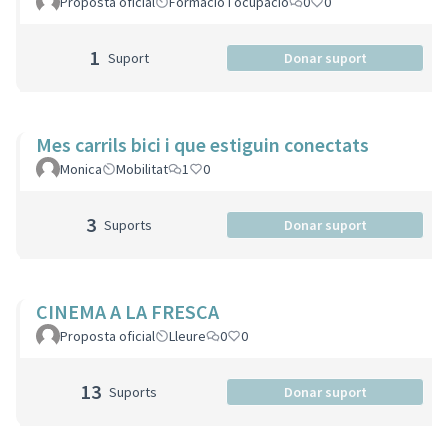
Proposta oficial
Formació i ocupació
0
0
1
Suport
Donar suport
Mes carrils bici i que estiguin conectats
Monica
Mobilitat
1
0
3
Suports
Donar suport
CINEMA A LA FRESCA
Proposta oficial
Lleure
0
0
13
Suports
Donar suport