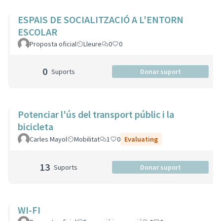
ESPAIS DE SOCIALITZACIÓ A L'ENTORN
ESCOLAR
Proposta oficial
Lleure
0
0
0
Suports
Donar suport
Potenciar l'ús del transport públic i la
bicicleta
Carles Mayol
Mobilitat
1
0
Evaluating
13
Suports
Donar suport
WI-FI