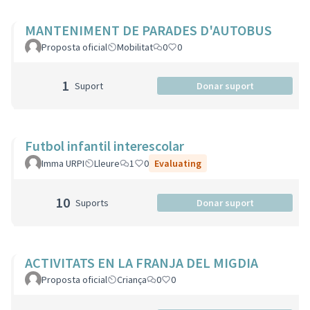
MANTENIMENT DE PARADES D'AUTOBUS
Proposta oficial
Mobilitat
0
0
1
Suport
Donar suport
Futbol infantil interescolar
Imma URPI
Lleure
1
0
Evaluating
10
Suports
Donar suport
ACTIVITATS EN LA FRANJA DEL MIGDIA
Proposta oficial
Criança
0
0