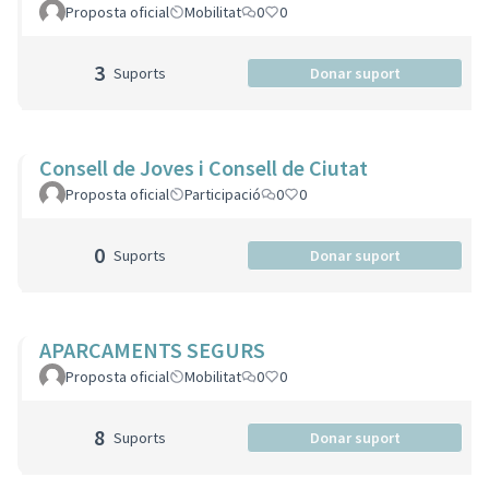
Proposta oficial
Mobilitat
0
0
3
Suports
Donar suport
Consell de Joves i Consell de Ciutat
Proposta oficial
Participació
0
0
0
Suports
Donar suport
APARCAMENTS SEGURS
Proposta oficial
Mobilitat
0
0
8
Suports
Donar suport