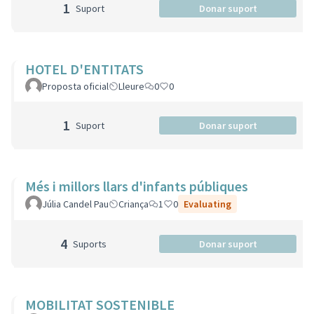
1
Suport
Donar suport
HOTEL D'ENTITATS
Proposta oficial
Lleure
0
0
1
Suport
Donar suport
Més i millors llars d'infants públiques
Júlia Candel Pau
Criança
1
0
Evaluating
4
Suports
Donar suport
MOBILITAT SOSTENIBLE