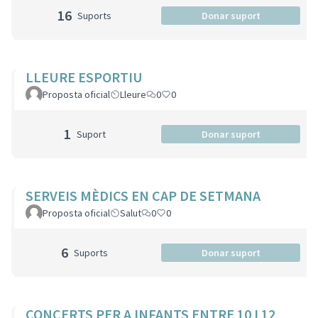
16
Suports
Donar suport
LLEURE ESPORTIU
Proposta oficial
Lleure
0
0
1
Suport
Donar suport
SERVEIS MÈDICS EN CAP DE SETMANA
Proposta oficial
Salut
0
0
6
Suports
Donar suport
CONCERTS PER A INFANTS ENTRE 10 I 12