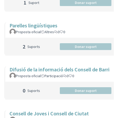
1
Suport
Donar suport
Parelles lingüístiques
Proposta oficial
Altres
0
0
2
Suports
Donar suport
Difusió de la informació dels Consell de Barri
Proposta oficial
Participació
0
0
0
Suports
Donar suport
Consell de Joves i Consell de Ciutat