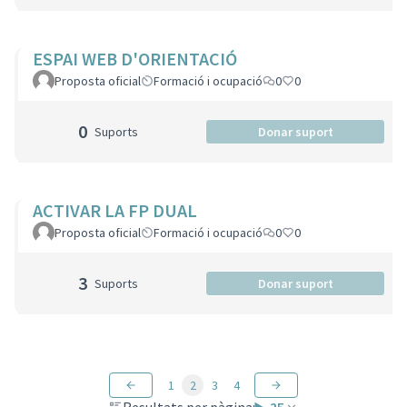
ESPAI WEB D'ORIENTACIÓ
Proposta oficial
Formació i ocupació
0
0
0
Suports
Donar suport
ACTIVAR LA FP DUAL
Proposta oficial
Formació i ocupació
0
0
3
Suports
Donar suport
1
2
3
4