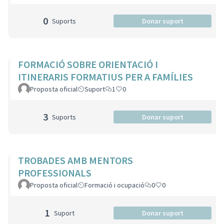
0
Suports
Donar suport
FORMACIÓ SOBRE ORIENTACIÓ I
ITINERARIS FORMATIUS PER A FAMÍLIES
Proposta oficial
Suport
1
0
3
Suports
Donar suport
TROBADES AMB MENTORS
PROFESSIONALS
Proposta oficial
Formació i ocupació
0
0
1
Suport
Donar suport