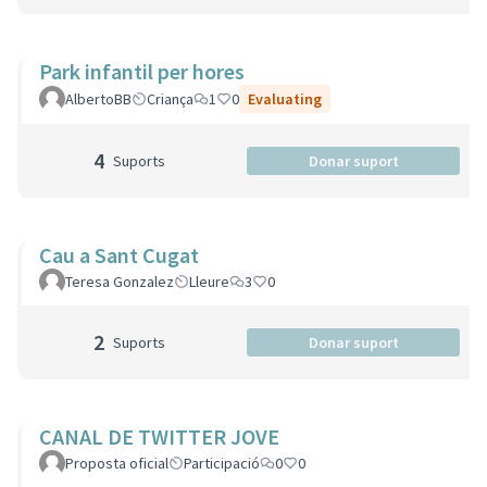
Park infantil per hores
AlbertoBB
Criança
1
0
Evaluating
4
Suports
Donar suport
Cau a Sant Cugat
Teresa Gonzalez
Lleure
3
0
2
Suports
Donar suport
CANAL DE TWITTER JOVE
Proposta oficial
Participació
0
0