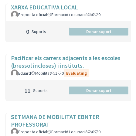
XARXA EDUCATIVA LOCAL
Proposta oficial
Formació i ocupació
0
0
0
Suports
Donar suport
Pacificar els carrers adjacents a les escoles
(bressol incloses) i instituts.
Eduard
Mobilitat
1
0
Evaluating
11
Suports
Donar suport
SETMANA DE MOBILITAT EBNTER
PROFESSORAT
Proposta oficial
Formació i ocupació
0
0