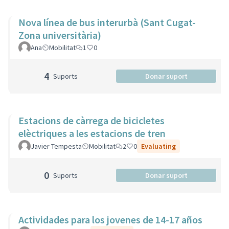
Nova línea de bus interurbà (Sant Cugat-
Zona universitària)
Ana
Mobilitat
1
0
4
Suports
Donar suport
Estacions de càrrega de bicicletes
elèctriques a les estacions de tren
Javier Tempesta
Mobilitat
2
0
Evaluating
0
Suports
Donar suport
Actividades para los jovenes de 14-17 años