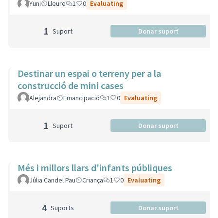
Yuni
Lleure
1
0
Evaluating
1
Suport
Donar suport
Destinar un espai o terreny per a la
construcció de mini cases
Alejandra
Emancipació
1
0
Evaluating
1
Suport
Donar suport
Més i millors llars d'infants públiques
Júlia Candel Pau
Criança
1
0
Evaluating
4
Suports
Donar suport