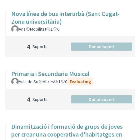
Nova línea de bus interurbà (Sant Cugat-
Zona universitària)
Ana
Mobilitat
1
0
4
Suports
Donar suport
Primaria i Secundaria Musical
Aula de So
Altres
1
0
Evaluating
4
Suports
Donar suport
Dinamització i formació de grups de joves
per crear una cooperativa d'habitatges en