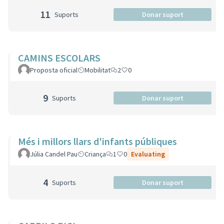
11
Suports
Donar suport
CAMINS ESCOLARS
Proposta oficial
Mobilitat
2
0
9
Suports
Donar suport
Més i millors llars d'infants públiques
Júlia Candel Pau
Criança
1
0
Evaluating
4
Suports
Donar suport