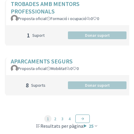
TROBADES AMB MENTORS
PROFESSIONALS
Proposta oficial
Formació i ocupació
0
0
1
Suport
Donar suport
APARCAMENTS SEGURS
Proposta oficial
Mobilitat
0
0
8
Suports
Donar suport
1
2
3
4
Resultats per pàgina:
25