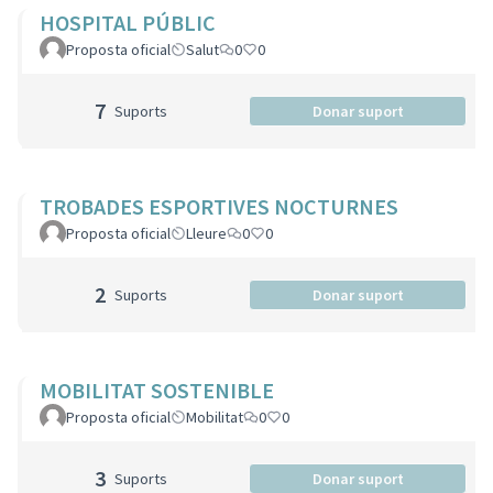
HOSPITAL PÚBLIC
Proposta oficial
Salut
0
0
7
Suports
Donar suport
TROBADES ESPORTIVES NOCTURNES
Proposta oficial
Lleure
0
0
2
Suports
Donar suport
MOBILITAT SOSTENIBLE
Proposta oficial
Mobilitat
0
0
3
Suports
Donar suport