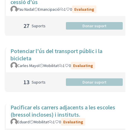
cessió d'ús
Pau Nadal
Emancipació
1
0
Evaluating
27
Suports
Donar suport
Potenciar l'ús del transport públic i la
bicicleta
Carles Mayol
Mobilitat
1
0
Evaluating
13
Suports
Donar suport
Pacificar els carrers adjacents a les escoles
(bressol incloses) i instituts.
Eduard
Mobilitat
1
0
Evaluating