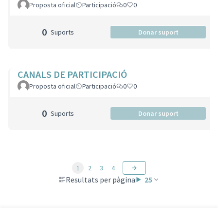
Proposta oficial
Participació
0
0
0
Suports
Donar suport
CANALS DE PARTICIPACIÓ
Proposta oficial
Participació
0
0
0
Suports
Donar suport
1
2
3
4
Resultats per pàgina:
25