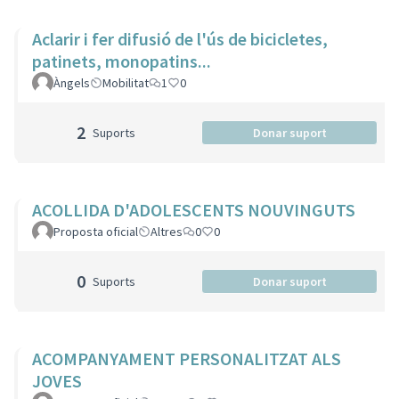
Aclarir i fer difusió de l'ús de bicicletes,
patinets, monopatins...
Àngels
Mobilitat
1
0
2
Suports
Donar suport
ACOLLIDA D'ADOLESCENTS NOUVINGUTS
Proposta oficial
Altres
0
0
0
Suports
Donar suport
ACOMPANYAMENT PERSONALITZAT ALS
JOVES