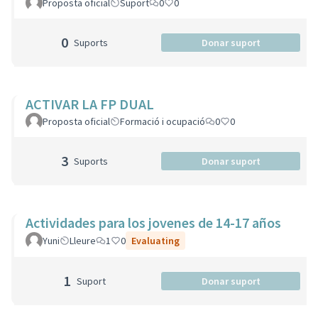
Proposta oficial
Suport
0
0
0
Suports
Donar suport
ACTIVAR LA FP DUAL
Proposta oficial
Formació i ocupació
0
0
3
Suports
Donar suport
Actividades para los jovenes de 14-17 años
Yuni
Lleure
1
0
Evaluating
1
Suport
Donar suport