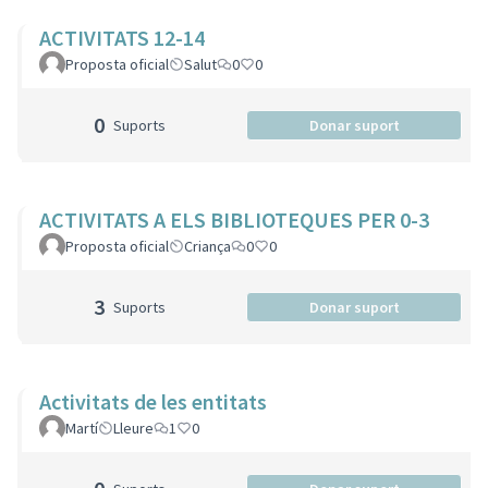
ACTIVITATS 12-14
Proposta oficial
Salut
0
0
0
Suports
Donar suport
ACTIVITATS A ELS BIBLIOTEQUES PER 0-3
Proposta oficial
Criança
0
0
3
Suports
Donar suport
Activitats de les entitats
Martí
Lleure
1
0