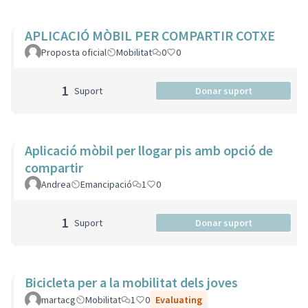
APLICACIÓ MÒBIL PER COMPARTIR COTXE
Proposta oficial
Mobilitat
0
0
1
Suport
Donar suport
Aplicació mòbil per llogar pis amb opció de
compartir
Andrea
Emancipació
1
0
1
Suport
Donar suport
Bicicleta per a la mobilitat dels joves
martacg
Mobilitat
1
0
Evaluating