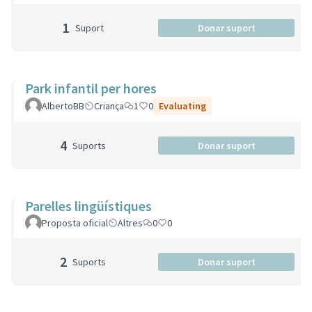
1
Suport
Donar suport
Park infantil per hores
AlbertoBB
Criança
1
0
Evaluating
4
Suports
Donar suport
Parelles lingüístiques
Proposta oficial
Altres
0
0
2
Suports
Donar suport