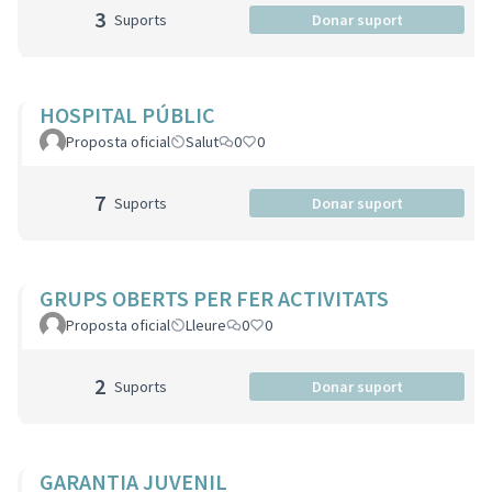
3
Suports
Donar suport
HOSPITAL PÚBLIC
Proposta oficial
Salut
0
0
7
Suports
Donar suport
GRUPS OBERTS PER FER ACTIVITATS
Proposta oficial
Lleure
0
0
2
Suports
Donar suport
GARANTIA JUVENIL