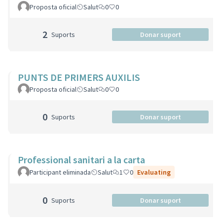
Proposta oficial
Salut
0
0
2
Suports
Donar suport
PUNTS DE PRIMERS AUXILIS
Proposta oficial
Salut
0
0
0
Suports
Donar suport
Professional sanitari a la carta
Participant eliminada
Salut
1
0
Evaluating
0
Suports
Donar suport