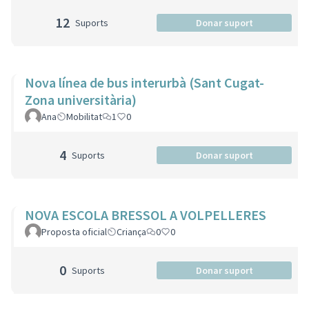
12
Suports
Donar suport
Nova línea de bus interurbà (Sant Cugat-
Zona universitària)
Ana
Mobilitat
1
0
4
Suports
Donar suport
NOVA ESCOLA BRESSOL A VOLPELLERES
Proposta oficial
Criança
0
0
0
Suports
Donar suport