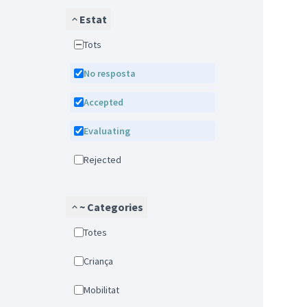
Estat
Tots
No resposta
Accepted
Evaluating
Rejected
~ Categories
Totes
Criança
Mobilitat