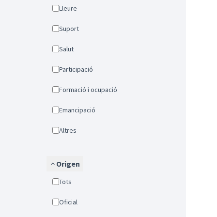
Lleure
Suport
Salut
Participació
Formació i ocupació
Emancipació
Altres
Origen
Tots
Oficial