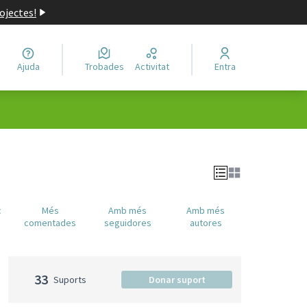
ojectes!
Ajuda
Trobades
Activitat
Entra
c
Més
Amb més
Amb més
comentades
seguidores
autores
33
Suports
Donar suport