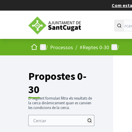
Com estan
Inici
Menú principal
Menú d'u
/
Processos
/
#Reptes 0-30
/
Propostes 0-
30
El següent formulari filtra els resultats de
la cerca dinàmicament quan es canvien
les condicions de la cerca.