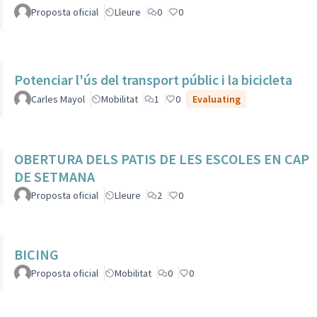
Proposta oficial
Lleure
0
0
Potenciar l'ús del transport públic i la bicicleta
Carles Mayol
Mobilitat
1
0
Evaluating
OBERTURA DELS PATIS DE LES ESCOLES EN CAP
DE SETMANA
Proposta oficial
Lleure
2
0
BICING
Proposta oficial
Mobilitat
0
0