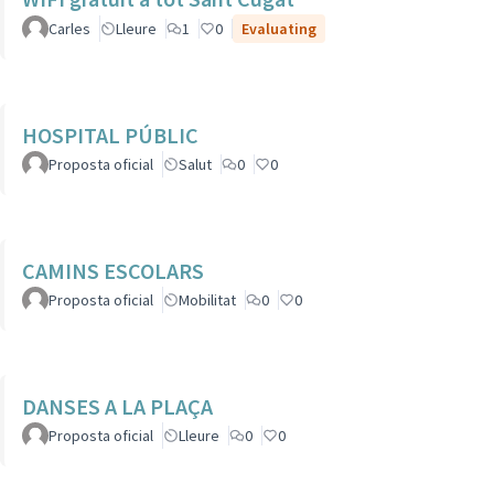
Carles
Lleure
1
0
Evaluating
HOSPITAL PÚBLIC
Proposta oficial
Salut
0
0
CAMINS ESCOLARS
Proposta oficial
Mobilitat
0
0
DANSES A LA PLAÇA
Proposta oficial
Lleure
0
0