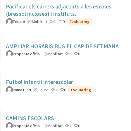
Pacificar els carrers adjacents a les escoles
(bressol incloses) i instituts.
Eduard
Mobilitat
1
0
Evaluating
AMPLIAR HORARIS BUS EL CAP DE SETMANA
Proposta oficial
Mobilitat
0
0
Futbol infantil interescolar
Imma URPI
Lleure
1
0
Evaluating
CAMINS ESCOLARS
Proposta oficial
Mobilitat
2
0