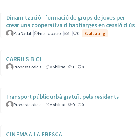
Dinamització i formació de grups de joves per
crear una cooperativa d'habitatges en cessió d'ús
Pau Nadal
Emancipació
1
0
Evaluating
CARRILS BICI
Proposta oficial
Mobilitat
1
0
Transport públic urbà gratuït pels residents
Proposta oficial
Mobilitat
0
0
CINEMA A LA FRESCA