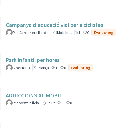
Campanya d'educació vial per a ciclistes
Pau Cardoner i Bordes
Mobilitat
1
0
Evaluating
Park infantil per hores
AlbertoBB
Criança
1
0
Evaluating
ADDICCIONS AL MÒBIL
Proposta oficial
Salut
0
0