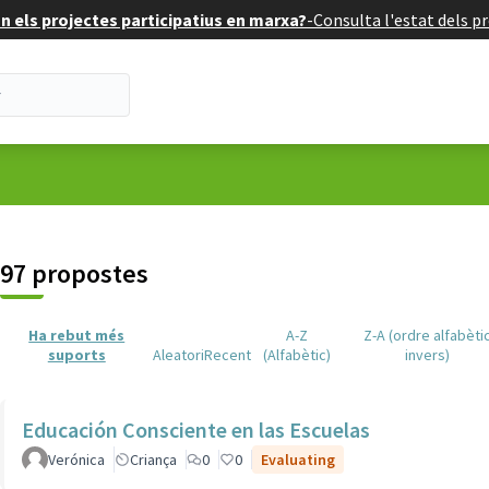
 els projectes participatius en marxa?
-
Consulta l'estat dels pr
suari
97 propostes
Ha rebut més
A-Z
Z-A (ordre alfabèti
suports
Aleatori
Recent
(Alfabètic)
invers)
Educación Consciente en las Escuelas
Verónica
Criança
0
0
Evaluating