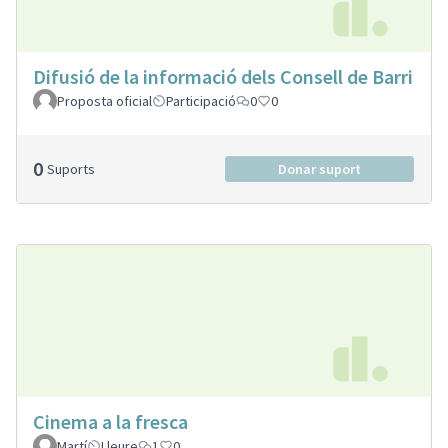
Difusió de la informació dels Consell de Barri
Proposta oficial
Participació
0
0
0
Suports
Donar suport
Cinema a la fresca
Martí
Lleure
1
0