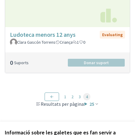
Ludoteca menors 12 anys
Evaluating
Clara Gascón Torrens
Criança
1
0
0
Suports
Donar suport
1
2
3
4
Resultats per pàgina:
25
Veure totes les propostes retirades
Informació sobre les galetes que es fan servir a