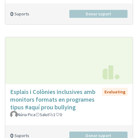
0
Suports
Donar suport
Esplais i Colònies inclusives amb
Evaluating
monitors formats en programes
tipus #aquí prou bullying
Núria Pica
Salut
1
0
0
Suports
Donar suport