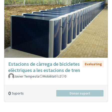
Estacions de càrrega de bicicletes
Evaluating
elèctriques a les estacions de tren
Javier Tempesta
Mobilitat
2
0
0
Suports
Donar suport