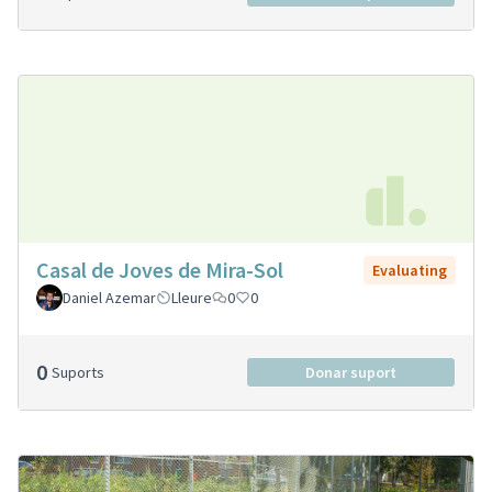
Casal de Joves de Mira-Sol
Evaluating
Daniel Azemar
Lleure
0
0
0
Suports
Donar suport