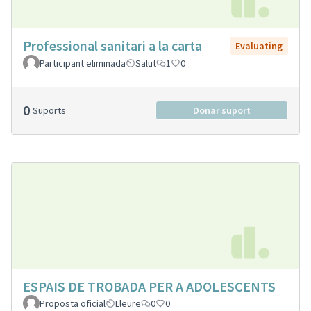
Professional sanitari a la carta
Evaluating
Participant eliminada
Salut
1
0
0
Suports
Donar suport
ESPAIS DE TROBADA PER A ADOLESCENTS
Proposta oficial
Lleure
0
0