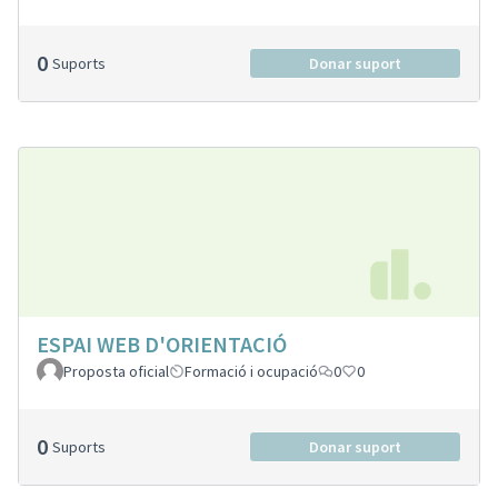
0
Suports
Donar suport
ESPAI WEB D'ORIENTACIÓ
Proposta oficial
Formació i ocupació
0
0
0
Suports
Donar suport