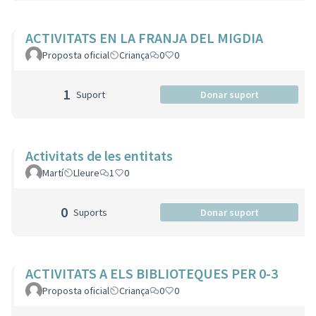
ACTIVITATS EN LA FRANJA DEL MIGDIA
Proposta oficial
Criança
0
0
1
Suport
Donar suport
Activitats de les entitats
Martí
Lleure
1
0
0
Suports
Donar suport
ACTIVITATS A ELS BIBLIOTEQUES PER 0-3
Proposta oficial
Criança
0
0