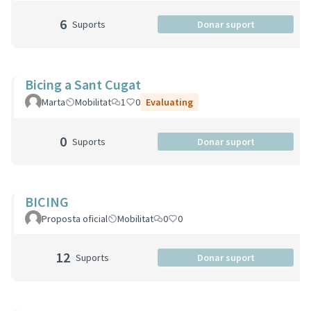
6
Suports
Donar suport
Bicing a Sant Cugat
Marta
Mobilitat
1
0
Evaluating
0
Suports
Donar suport
BICING
Proposta oficial
Mobilitat
0
0
12
Suports
Donar suport