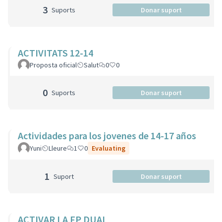
3
Suports
Donar suport
ACTIVITATS 12-14
Proposta oficial
Salut
0
0
0
Suports
Donar suport
Actividades para los jovenes de 14-17 años
Yuni
Lleure
1
0
Evaluating
1
Suport
Donar suport
ACTIVAR LA FP DUAL