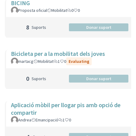
BICING
Proposta oficial
Mobilitat
0
0
8
Suports
Donar suport
Bicicleta per a la mobilitat dels joves
martacg
Mobilitat
1
0
Evaluating
0
Suports
Donar suport
Aplicació mòbil per llogar pis amb opció de
compartir
Andrea
Emancipació
1
0