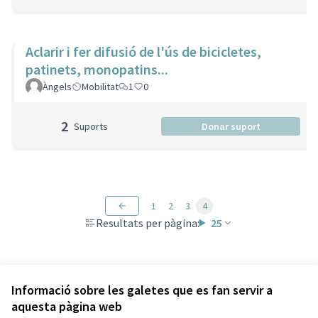
Aclarir i fer difusió de l'ús de bicicletes,
patinets, monopatins...
Àngels
Mobilitat
1
0
2
Suports
Donar suport
1
2
3
4
Resultats per pàgina:
25
Veure totes les propostes retirades
Informació sobre les galetes que es fan servir a
aquesta pàgina web