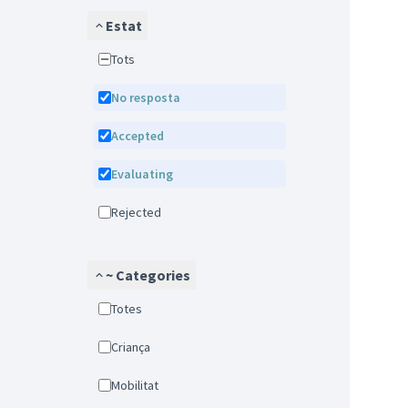
Estat
Tots
No resposta
Accepted
Evaluating
Rejected
~ Categories
Totes
Criança
Mobilitat