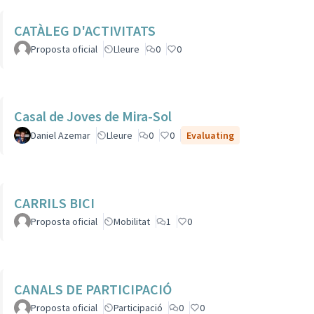
CATÀLEG D'ACTIVITATS
Proposta oficial
Lleure
0
0
Casal de Joves de Mira-Sol
Daniel Azemar
Lleure
0
0
Evaluating
CARRILS BICI
Proposta oficial
Mobilitat
1
0
CANALS DE PARTICIPACIÓ
Proposta oficial
Participació
0
0