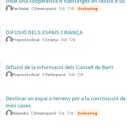
crear una cooperativa d'habitatges en cessió d'ús
Pau Nadal
Emancipació
1
0
Evaluating
DIFUSIÓ DELS ESPAIS CRIANÇA
Proposta oficial
Criança
0
0
Difusió de la informació dels Consell de Barri
Proposta oficial
Participació
0
0
Destinar un espai o terreny per a la construcció de
mini cases
Alejandra
Emancipació
1
0
Evaluating