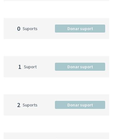
0
Suports
Donar suport
1
Suport
Donar suport
2
Suports
Donar suport