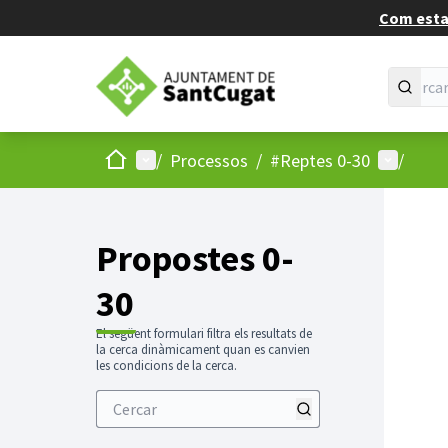
Com estan
Inici
Menú principal
Menú d'u
/
Processos
/
#Reptes 0-30
/
Propostes 0-
30
El següent formulari filtra els resultats de
la cerca dinàmicament quan es canvien
les condicions de la cerca.