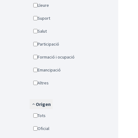
Lleure
Suport
Salut
Participació
Formació i ocupació
Emancipació
Altres
Origen
Tots
Oficial