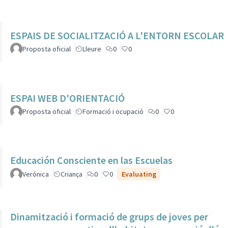
ESPAIS DE SOCIALITZACIÓ A L'ENTORN ESCOLAR
Proposta oficial
Lleure
0
0
ESPAI WEB D'ORIENTACIÓ
Proposta oficial
Formació i ocupació
0
0
Educación Consciente en las Escuelas
Verónica
Criança
0
0
Evaluating
Dinamització i formació de grups de joves per