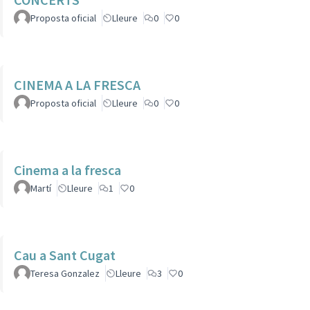
Proposta oficial
Lleure
0
0
CINEMA A LA FRESCA
Proposta oficial
Lleure
0
0
Cinema a la fresca
Martí
Lleure
1
0
Cau a Sant Cugat
Teresa Gonzalez
Lleure
3
0