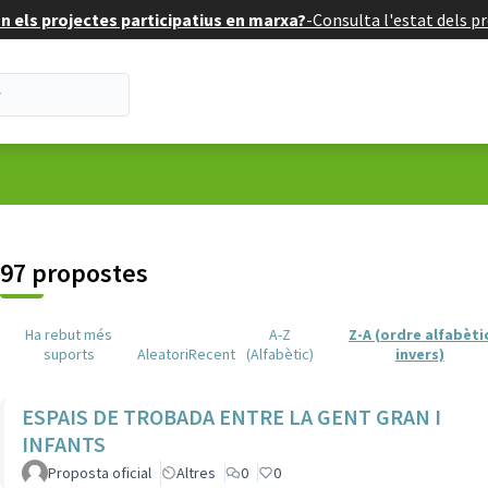
 els projectes participatius en marxa?
-
Consulta l'estat dels pr
suari
97 propostes
Ha rebut més
A-Z
Z-A (ordre alfabèti
suports
Aleatori
Recent
(Alfabètic)
invers)
ESPAIS DE TROBADA ENTRE LA GENT GRAN I
INFANTS
Proposta oficial
Altres
0
0