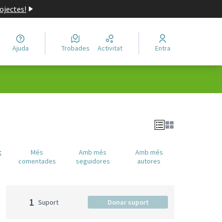
ojectes!
Ajuda
Trobades
Activitat
Entra
c
Més
Amb més
Amb més
comentades
seguidores
autores
1
Suport
Donar suport