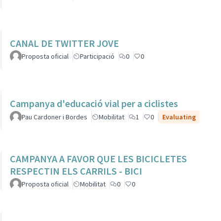
CANAL DE TWITTER JOVE
Proposta oficial
Participació
0
0
Campanya d'educació vial per a ciclistes
Pau Cardoner i Bordes
Mobilitat
1
0
Evaluating
CAMPANYA A FAVOR QUE LES BICICLETES
RESPECTIN ELS CARRILS - BICI
Proposta oficial
Mobilitat
0
0