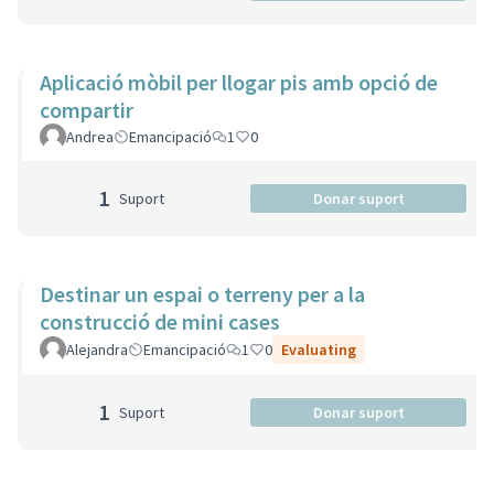
Aplicació mòbil per llogar pis amb opció de
compartir
Andrea
Emancipació
1
0
1
Suport
Donar suport
Destinar un espai o terreny per a la
construcció de mini cases
Alejandra
Emancipació
1
0
Evaluating
1
Suport
Donar suport