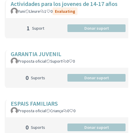
Actividades para los jovenes de 14-17 años
Yuni
Lleure
1
0
Evaluating
1
Suport
Donar suport
GARANTIA JUVENIL
Proposta oficial
Suport
0
0
0
Suports
Donar suport
ESPAIS FAMILIARS
Proposta oficial
Criança
0
0
0
Suports
Donar suport