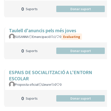
0
Suports
Donar suport
Taulell d'anuncis pels més joves
SUSANNA
Emancipació
1
0
Evaluating
0
Suports
Donar suport
ESPAIS DE SOCIALITZACIÓ A L'ENTORN
ESCOLAR
Proposta oficial
Lleure
0
0
0
Suports
Donar suport