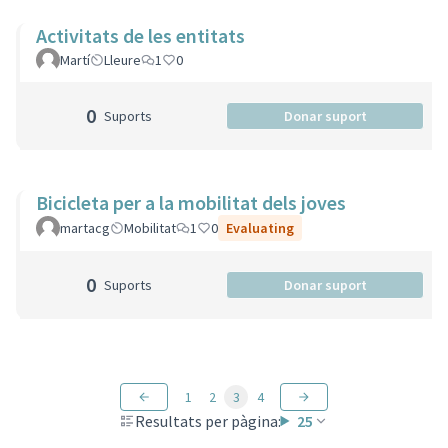
Activitats de les entitats
Martí
Lleure
1
0
0
Suports
Donar suport
Bicicleta per a la mobilitat dels joves
martacg
Mobilitat
1
0
Evaluating
0
Suports
Donar suport
1
2
3
4
Resultats per pàgina:
25