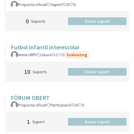
Proposta oficial
Suport
0
0
0
Suports
Donar suport
Futbol infantil interescolar
Imma URPI
Lleure
1
0
Evaluating
10
Suports
Donar suport
FÒRUM OBERT
Proposta oficial
Participació
0
0
1
Suport
Donar suport