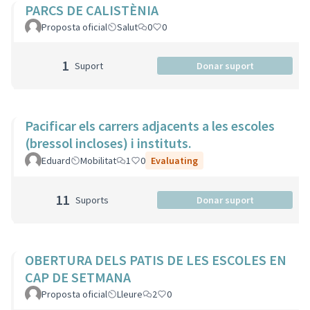
PARCS DE CALISTÈNIA
Proposta oficial
Salut
0
0
1
Suport
Donar suport
Pacificar els carrers adjacents a les escoles
(bressol incloses) i instituts.
Eduard
Mobilitat
1
0
Evaluating
11
Suports
Donar suport
OBERTURA DELS PATIS DE LES ESCOLES EN
CAP DE SETMANA
Proposta oficial
Lleure
2
0