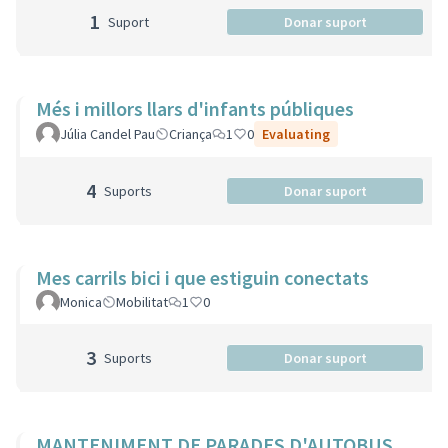
1
Suport
Donar suport
Més i millors llars d'infants públiques
Júlia Candel Pau
Criança
1
0
Evaluating
4
Suports
Donar suport
Mes carrils bici i que estiguin conectats
Monica
Mobilitat
1
0
3
Suports
Donar suport
MANTENIMENT DE PARADES D'AUTOBUS