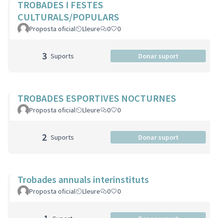
TROBADES I FESTES
CULTURALS/POPULARS
Proposta oficial
Lleure
0
0
3
Suports
Donar suport
TROBADES ESPORTIVES NOCTURNES
Proposta oficial
Lleure
0
0
2
Suports
Donar suport
Trobades annuals interinstituts
Proposta oficial
Lleure
0
0