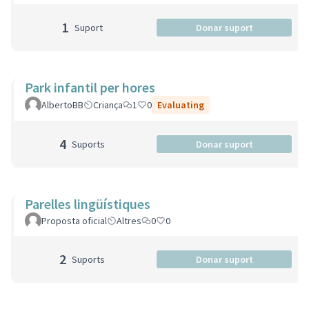
1
Suport
Donar suport
Park infantil per hores
AlbertoBB
Criança
1
0
Evaluating
4
Suports
Donar suport
Parelles lingüístiques
Proposta oficial
Altres
0
0
2
Suports
Donar suport