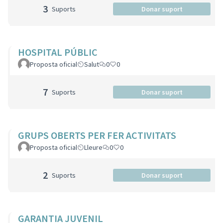
3
Suports
Donar suport
HOSPITAL PÚBLIC
Proposta oficial
Salut
0
0
7
Suports
Donar suport
GRUPS OBERTS PER FER ACTIVITATS
Proposta oficial
Lleure
0
0
2
Suports
Donar suport
GARANTIA JUVENIL