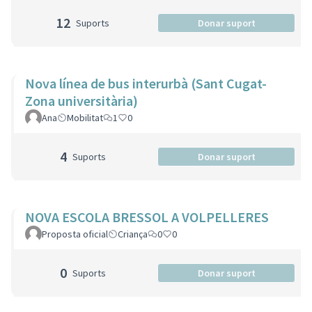
12
Suports
Donar suport
Nova línea de bus interurbà (Sant Cugat-
Zona universitària)
Ana
Mobilitat
1
0
4
Suports
Donar suport
NOVA ESCOLA BRESSOL A VOLPELLERES
Proposta oficial
Criança
0
0
0
Suports
Donar suport