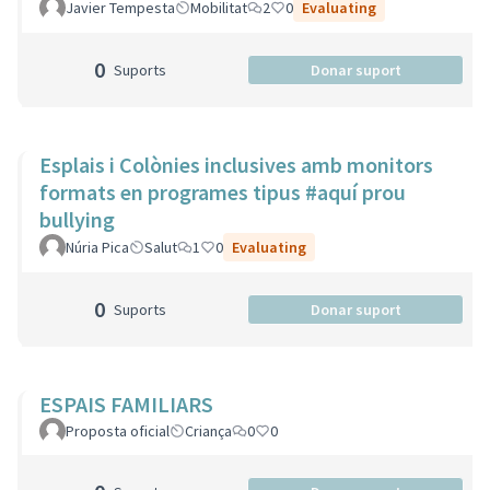
Javier Tempesta
Mobilitat
2
0
Evaluating
0
Suports
Donar suport
Esplais i Colònies inclusives amb monitors
formats en programes tipus #aquí prou
bullying
Núria Pica
Salut
1
0
Evaluating
0
Suports
Donar suport
ESPAIS FAMILIARS
Proposta oficial
Criança
0
0