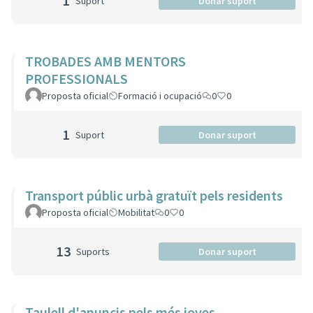
1
Suport
Donar suport
TROBADES AMB MENTORS
PROFESSIONALS
Proposta oficial
Formació i ocupació
0
0
1
Suport
Donar suport
Transport públic urbà gratuït pels residents
Proposta oficial
Mobilitat
0
0
13
Suports
Donar suport
Taulell d'anuncis pels més joves