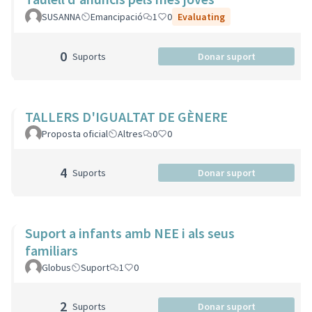
SUSANNA
Emancipació
1
0
Evaluating
0
Suports
Donar suport
TALLERS D'IGUALTAT DE GÈNERE
Proposta oficial
Altres
0
0
4
Suports
Donar suport
Suport a infants amb NEE i als seus
familiars
Globus
Suport
1
0
2
Suports
Donar suport