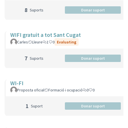
8
Suports
Donar suport
WIFI gratuit a tot Sant Cugat
Carles
Lleure
1
0
Evaluating
7
Suports
Donar suport
WI-FI
Proposta oficial
Formació i ocupació
0
0
1
Suport
Donar suport