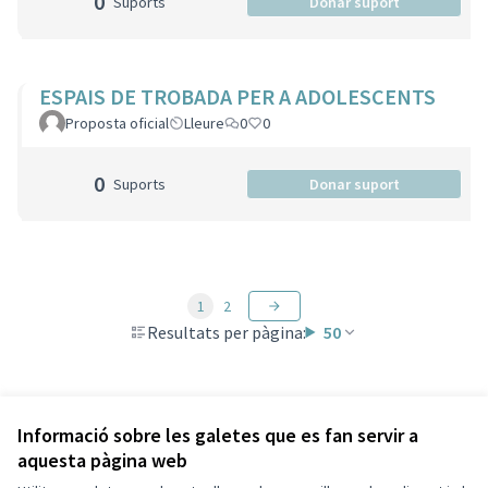
0
Suports
Donar suport
ESPAIS DE TROBADA PER A ADOLESCENTS
Proposta oficial
Lleure
0
0
0
Suports
Donar suport
1
2
Resultats per pàgina:
50
Veure totes les propostes retirades
Informació sobre les galetes que es fan servir a
aquesta pàgina web