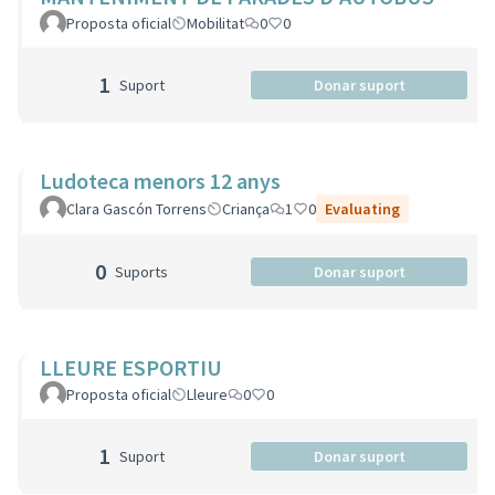
Proposta oficial
Mobilitat
0
0
1
Suport
Donar suport
Ludoteca menors 12 anys
Clara Gascón Torrens
Criança
1
0
Evaluating
0
Suports
Donar suport
LLEURE ESPORTIU
Proposta oficial
Lleure
0
0
1
Suport
Donar suport