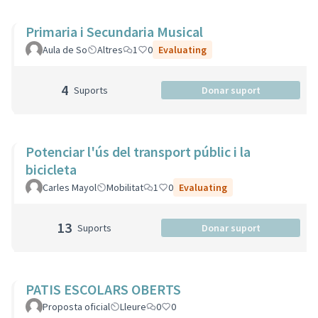
Primaria i Secundaria Musical
Aula de So
Altres
1
0
Evaluating
4
Suports
Donar suport
Potenciar l'ús del transport públic i la
bicicleta
Carles Mayol
Mobilitat
1
0
Evaluating
13
Suports
Donar suport
PATIS ESCOLARS OBERTS
Proposta oficial
Lleure
0
0