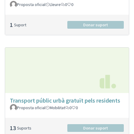
Proposta oficial
Lleure
0
0
1
Suport
Donar suport
Transport públic urbà gratuït pels residents
Proposta oficial
Mobilitat
0
0
13
Suports
Donar suport