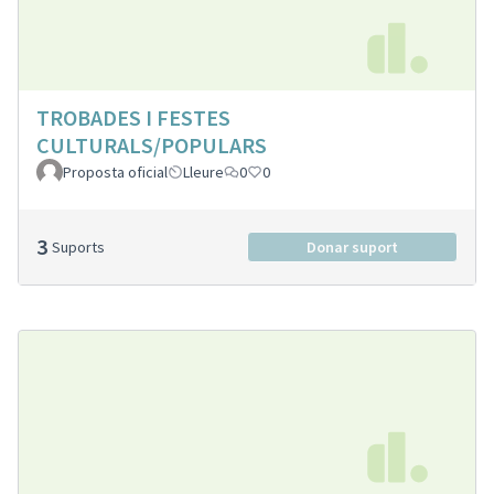
TROBADES I FESTES
CULTURALS/POPULARS
Proposta oficial
Lleure
0
0
3
Suports
Donar suport