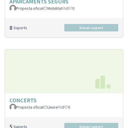
APARCAMENTS SEGURS
Proposta oficial
Mobilitat
0
0
8
Suports
Donar suport
CONCERTS
Proposta oficial
Lleure
0
0
5
Suports
Donar suport