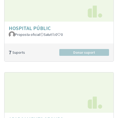
HOSPITAL PÚBLIC
Proposta oficial
Salut
0
0
7
Suports
Donar suport