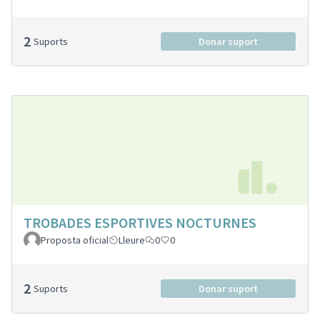
2
Suports
Donar suport
TROBADES ESPORTIVES NOCTURNES
Proposta oficial
Lleure
0
0
2
Suports
Donar suport