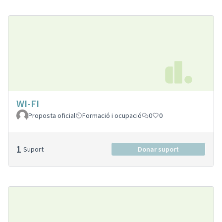
WI-FI
Proposta oficial
Formació i ocupació
0
0
1
Suport
Donar suport