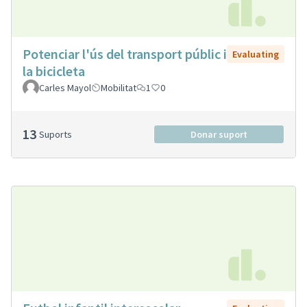
Potenciar l'ús del transport públic i
Evaluating
la bicicleta
Carles Mayol
Mobilitat
1
0
13
Suports
Donar suport