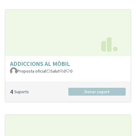
ADDICCIONS AL MÒBIL
Proposta oficial
Salut
0
0
4
Suports
Donar suport