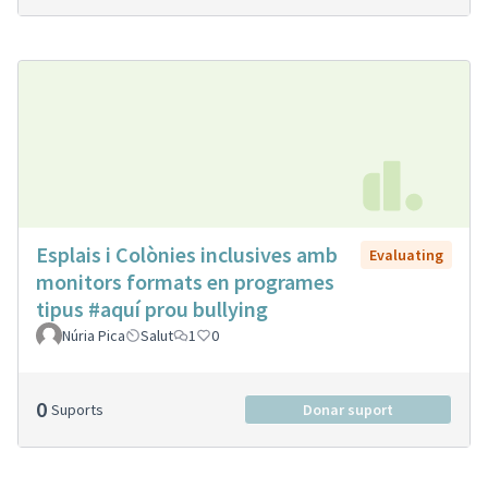
Esplais i Colònies inclusives amb
Evaluating
monitors formats en programes
tipus #aquí prou bullying
Núria Pica
Salut
1
0
0
Suports
Donar suport