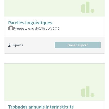
Parelles lingüístiques
Proposta oficial
Altres
0
0
2
Suports
Donar suport
Trobades annuals interinstituts