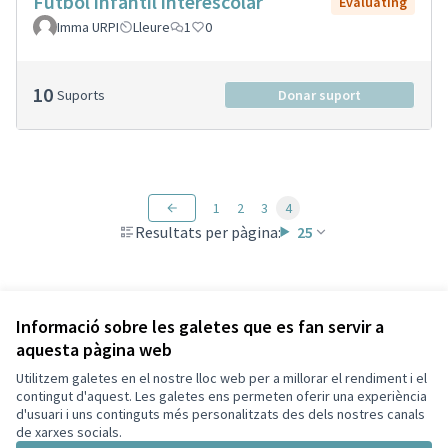
Futbol infantil interescolar
Evaluating
Imma URPI
Lleure
1
0
10
Suports
Donar suport
1
2
3
4
Resultats per pàgina:
25
Veure totes les propostes retirades
Informació sobre les galetes que es fan servir a
aquesta pàgina web
Utilitzem galetes en el nostre lloc web per a millorar el rendiment i el
Termes i condicions d'ús
contingut d'aquest. Les galetes ens permeten oferir una experiència
Configuració de les galetes
d'usuari i uns continguts més personalitzats des dels nostres canals
Decidim Sant Cugat a X
Decidim Sant Cugat a Facebook
Decidim Sant Cugat a Instagram
Decidim Sant Cugat a GitHub
de xarxes socials.