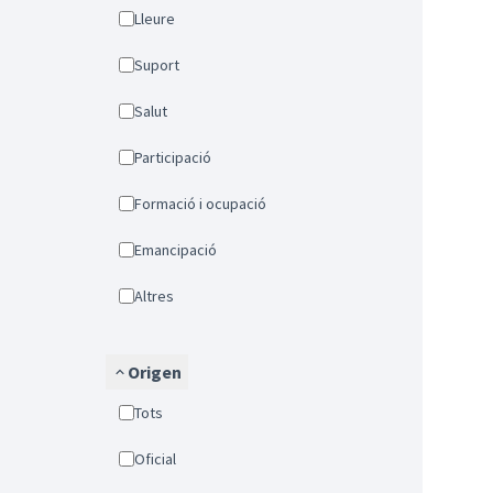
Lleure
Suport
Salut
Participació
Formació i ocupació
Emancipació
Altres
Origen
Tots
Oficial