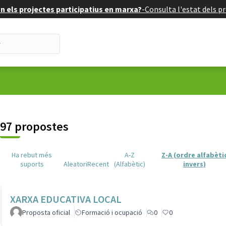
 els projectes participatius en marxa?
-
Consulta l'estat dels pr
suari
97 propostes
Ha rebut més
A-Z
Z-A (ordre alfabèti
suports
Aleatori
Recent
(Alfabètic)
invers)
XARXA EDUCATIVA LOCAL
Proposta oficial
Formació i ocupació
0
0