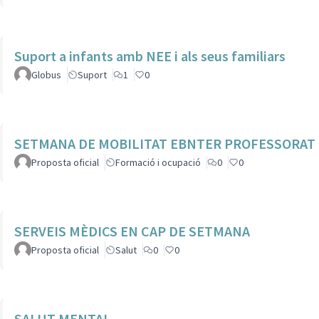
Suport a infants amb NEE i als seus familiars
Globus
Suport
1
0
SETMANA DE MOBILITAT EBNTER PROFESSORAT
Proposta oficial
Formació i ocupació
0
0
SERVEIS MÈDICS EN CAP DE SETMANA
Proposta oficial
Salut
0
0
SALUT MENTAL