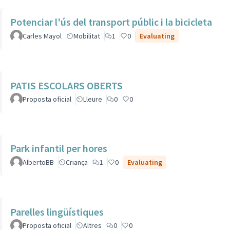
Potenciar l'ús del transport públic i la bicicleta
Carles Mayol
Mobilitat
1
0
Evaluating
PATIS ESCOLARS OBERTS
Proposta oficial
Lleure
0
0
Park infantil per hores
AlbertoBB
Criança
1
0
Evaluating
Parelles lingüístiques
Proposta oficial
Altres
0
0