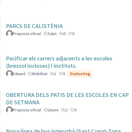
PARCS DE CALISTÈNIA
Proposta oficial
Salut
0
0
Pacificar els carrers adjacents a les escoles
(bressol incloses) i instituts.
Eduard
Mobilitat
1
0
Evaluating
OBERTURA DELS PATIS DE LES ESCOLES EN CAP
DE SETMANA
Proposta oficial
Lleure
2
0
Nova línea de bus interurbà (Sant Cugat-Zona