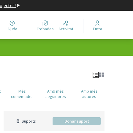
ojectes!
Ajuda
Trobades
Activitat
Entra
c
Més
Amb més
Amb més
comentades
seguidores
autores
0
Suports
Donar suport