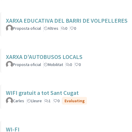
XARXA EDUCATIVA DEL BARRI DE VOLPELLERES
Proposta oficial
Altres
0
0
XARXA D'AUTOBUSOS LOCALS
Proposta oficial
Mobilitat
0
0
WIFI gratuit a tot Sant Cugat
Carles
Lleure
1
0
Evaluating
WI-FI