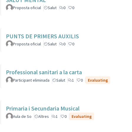
Proposta oficial
Salut
0
0
PUNTS DE PRIMERS AUXILIS
Proposta oficial
Salut
0
0
Professional sanitari a la carta
Participant eliminada
Salut
1
0
Evaluating
Primaria i Secundaria Musical
Aula de So
Altres
1
0
Evaluating