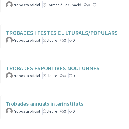
Proposta oficial
Formació i ocupació
0
0
TROBADES I FESTES CULTURALS/POPULARS
Proposta oficial
Lleure
0
0
TROBADES ESPORTIVES NOCTURNES
Proposta oficial
Lleure
0
0
Trobades annuals interinstituts
Proposta oficial
Lleure
0
0