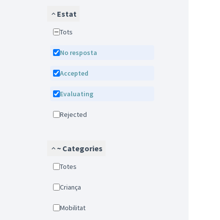
Estat
Tots
No resposta
Accepted
Evaluating
Rejected
~ Categories
Totes
Criança
Mobilitat