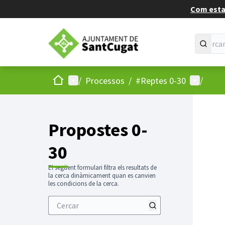
Com estan
Inici
Menú principal
Menú d'u
/
Processos
/
#Reptes 0-30
/
Propostes 0-
30
El següent formulari filtra els resultats de
la cerca dinàmicament quan es canvien
les condicions de la cerca.