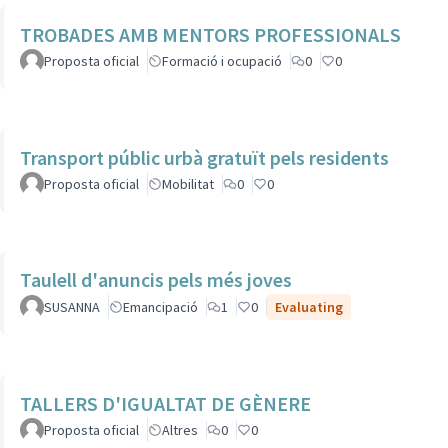
TROBADES AMB MENTORS PROFESSIONALS
Proposta oficial
Formació i ocupació
0
0
Transport públic urbà gratuït pels residents
Proposta oficial
Mobilitat
0
0
Taulell d'anuncis pels més joves
SUSANNA
Emancipació
1
0
Evaluating
TALLERS D'IGUALTAT DE GÈNERE
Proposta oficial
Altres
0
0