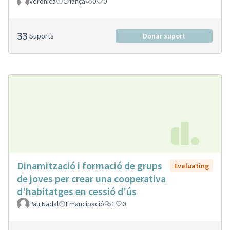
Verónica
Criança
0
0
33
Suports
Donar suport
Dinamització i formació de grups
Evaluating
de joves per crear una cooperativa
d'habitatges en cessió d'ús
Pau Nadal
Emancipació
1
0