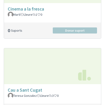
Cinema a la fresca
Martí
Lleure
1
0
0
Suports
Donar suport
Cau a Sant Cugat
Teresa Gonzalez
Lleure
3
0