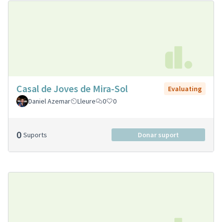
Casal de Joves de Mira-Sol
Evaluating
Daniel Azemar
Lleure
0
0
0
Suports
Donar suport