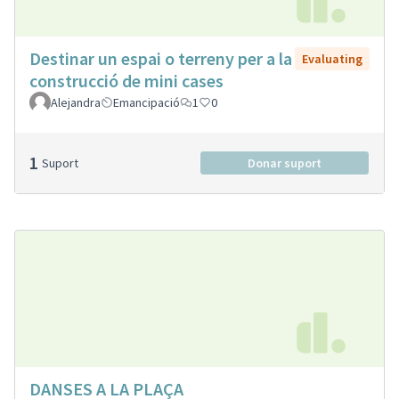
Destinar un espai o terreny per a la
Evaluating
construcció de mini cases
Alejandra
Emancipació
1
0
1
Suport
Donar suport
DANSES A LA PLAÇA