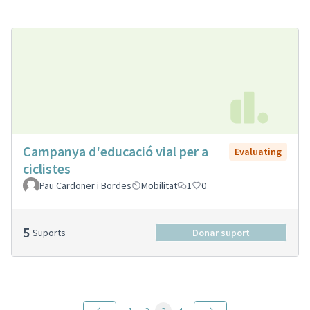
Campanya d'educació vial per a
Evaluating
ciclistes
Pau Cardoner i Bordes
Mobilitat
1
0
5
Suports
Donar suport