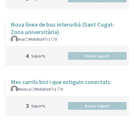
Nova línea de bus interurbà (Sant Cugat-
Zona universitària)
Ana
Mobilitat
1
0
4
Suports
Donar suport
Mes carrils bici i que estiguin conectats
Monica
Mobilitat
1
0
3
Suports
Donar suport