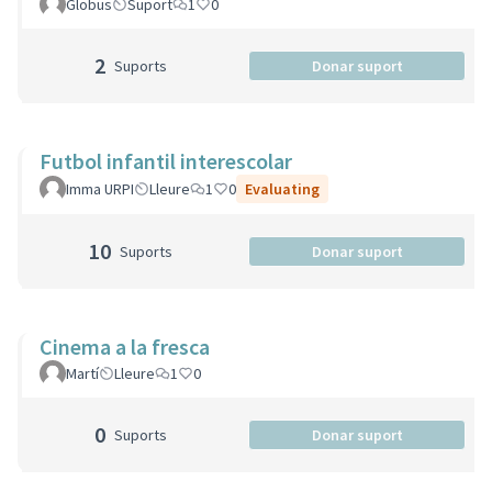
Globus
Suport
1
0
2
Suports
Donar suport
Futbol infantil interescolar
Imma URPI
Lleure
1
0
Evaluating
10
Suports
Donar suport
Cinema a la fresca
Martí
Lleure
1
0
0
Suports
Donar suport