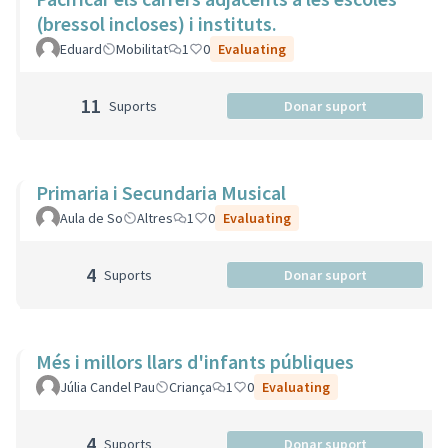
(bressol incloses) i instituts.
Eduard
Mobilitat
1
0
Evaluating
11
Suports
Donar suport
Primaria i Secundaria Musical
Aula de So
Altres
1
0
Evaluating
4
Suports
Donar suport
Més i millors llars d'infants públiques
Júlia Candel Pau
Criança
1
0
Evaluating
4
Suports
Donar suport