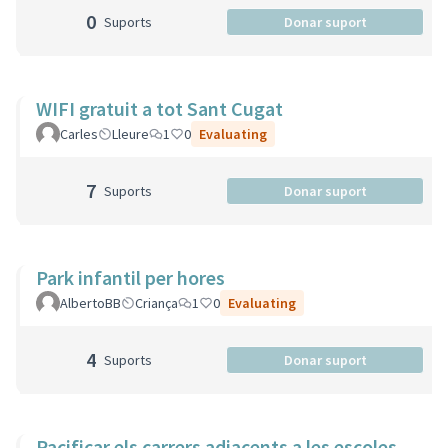
0
Suports
Donar suport
WIFI gratuit a tot Sant Cugat
Carles
Lleure
1
0
Evaluating
7
Suports
Donar suport
Park infantil per hores
AlbertoBB
Criança
1
0
Evaluating
4
Suports
Donar suport
Pacificar els carrers adjacents a les escoles