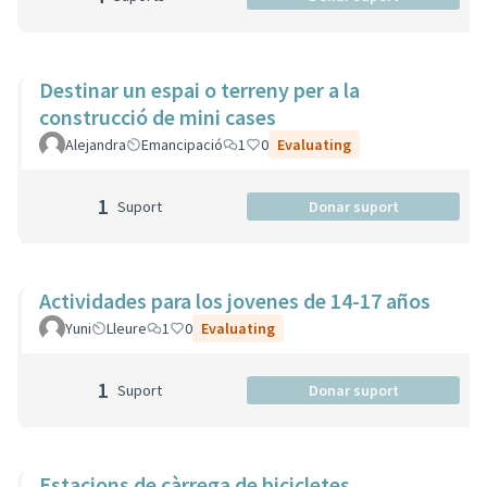
Destinar un espai o terreny per a la
construcció de mini cases
Alejandra
Emancipació
1
0
Evaluating
1
Suport
Donar suport
Actividades para los jovenes de 14-17 años
Yuni
Lleure
1
0
Evaluating
1
Suport
Donar suport
Estacions de càrrega de bicicletes