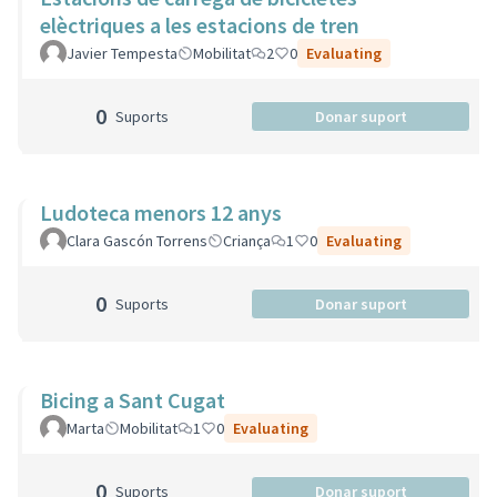
elèctriques a les estacions de tren
Javier Tempesta
Mobilitat
2
0
Evaluating
0
Suports
Donar suport
Ludoteca menors 12 anys
Clara Gascón Torrens
Criança
1
0
Evaluating
0
Suports
Donar suport
Bicing a Sant Cugat
Marta
Mobilitat
1
0
Evaluating
0
Suports
Donar suport