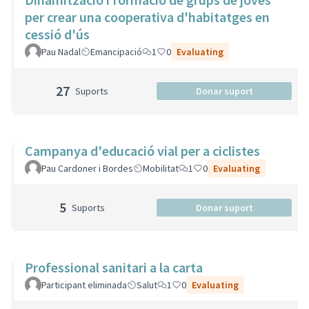
per crear una cooperativa d'habitatges en
cessió d'ús
Pau Nadal
Emancipació
1
0
Evaluating
27
Suports
Donar suport
Campanya d'educació vial per a ciclistes
Pau Cardoner i Bordes
Mobilitat
1
0
Evaluating
5
Suports
Donar suport
Professional sanitari a la carta
Participant eliminada
Salut
1
0
Evaluating