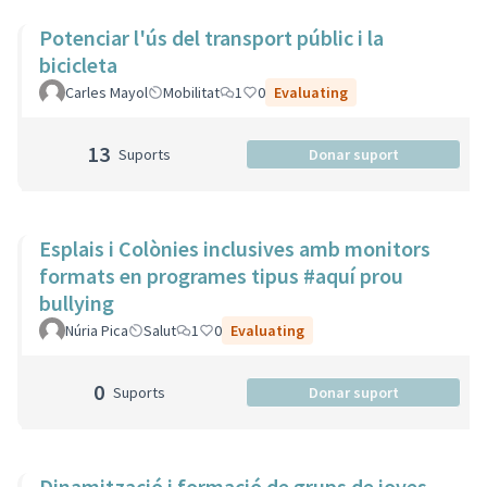
Potenciar l'ús del transport públic i la
bicicleta
Carles Mayol
Mobilitat
1
0
Evaluating
13
Suports
Donar suport
Esplais i Colònies inclusives amb monitors
formats en programes tipus #aquí prou
bullying
Núria Pica
Salut
1
0
Evaluating
0
Suports
Donar suport
Dinamització i formació de grups de joves