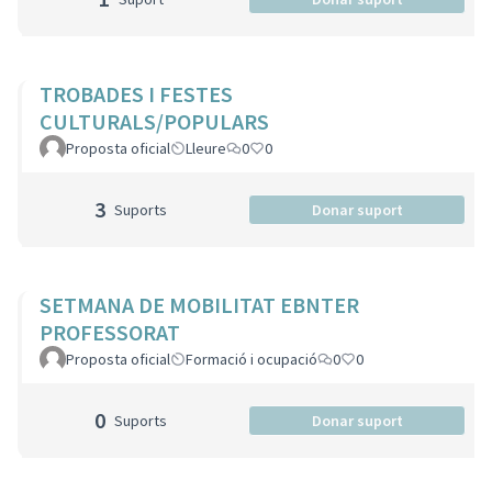
TROBADES I FESTES
CULTURALS/POPULARS
Proposta oficial
Lleure
0
0
3
Suports
Donar suport
SETMANA DE MOBILITAT EBNTER
PROFESSORAT
Proposta oficial
Formació i ocupació
0
0
0
Suports
Donar suport