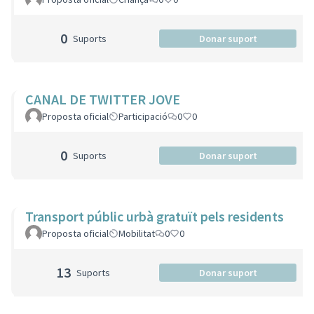
0
Suports
Donar suport
CANAL DE TWITTER JOVE
Proposta oficial
Participació
0
0
0
Suports
Donar suport
Transport públic urbà gratuït pels residents
Proposta oficial
Mobilitat
0
0
13
Suports
Donar suport