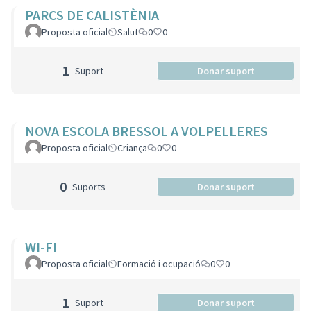
PARCS DE CALISTÈNIA
Proposta oficial
Salut
0
0
1
Suport
Donar suport
NOVA ESCOLA BRESSOL A VOLPELLERES
Proposta oficial
Criança
0
0
0
Suports
Donar suport
WI-FI
Proposta oficial
Formació i ocupació
0
0
1
Suport
Donar suport