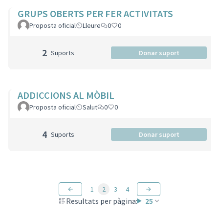
GRUPS OBERTS PER FER ACTIVITATS
Proposta oficial
Lleure
0
0
2
Suports
Donar suport
ADDICCIONS AL MÒBIL
Proposta oficial
Salut
0
0
4
Suports
Donar suport
1
2
3
4
Resultats per pàgina:
25