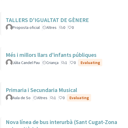
TALLERS D'IGUALTAT DE GÈNERE
Proposta oficial
Altres
0
0
Més i millors llars d'infants públiques
Júlia Candel Pau
Criança
1
0
Evaluating
Primaria i Secundaria Musical
Aula de So
Altres
1
0
Evaluating
Nova línea de bus interurbà (Sant Cugat-Zona