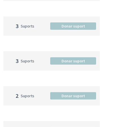
3
Suports
Donar suport
3
Suports
Donar suport
2
Suports
Donar suport