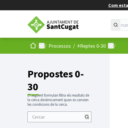
Com estan
Inici
Menú principal
Menú d'u
/
Processos
/
#Reptes 0-30
/
Propostes 0-
30
El següent formulari filtra els resultats de
la cerca dinàmicament quan es canvien
les condicions de la cerca.