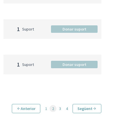
1
Suport
Donar suport
1
Suport
Donar suport
Anterior
1
2
3
4
Següent