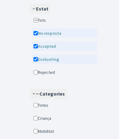
Estat
Tots
No resposta
Accepted
Evaluating
Rejected
~ Categories
Totes
Criança
Mobilitat