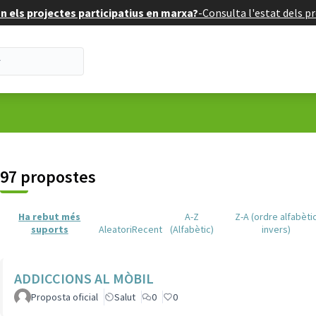
 els projectes participatius en marxa?
-
Consulta l'estat dels pr
suari
97 propostes
Ha rebut més
A-Z
Z-A (ordre alfabèti
suports
Aleatori
Recent
(Alfabètic)
invers)
ADDICCIONS AL MÒBIL
Proposta oficial
Salut
0
0