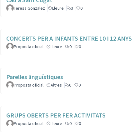
Teresa Gonzalez
Lleure
3
0
CONCERTS PER A INFANTS ENTRE 10 I 12 ANYS
Proposta oficial
Lleure
0
0
Parelles lingüístiques
Proposta oficial
Altres
0
0
GRUPS OBERTS PER FER ACTIVITATS
Proposta oficial
Lleure
0
0