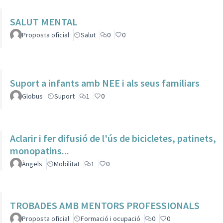
SALUT MENTAL
Proposta oficial
Salut
0
0
Suport a infants amb NEE i als seus familiars
Globus
Suport
1
0
Aclarir i fer difusió de l'ús de bicicletes, patinets,
monopatins...
Àngels
Mobilitat
1
0
TROBADES AMB MENTORS PROFESSIONALS
Proposta oficial
Formació i ocupació
0
0