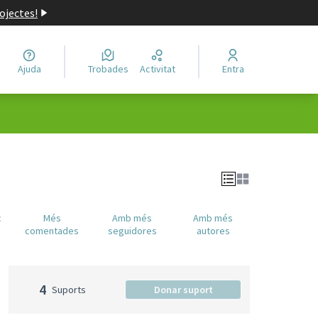
ojectes!
Ajuda
Trobades
Activitat
Entra
c
Més
Amb més
Amb més
comentades
seguidores
autores
4
Suports
Donar suport