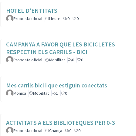
HOTEL D'ENTITATS
Proposta oficial
Lleure
0
0
CAMPANYA A FAVOR QUE LES BICICLETES
RESPECTIN ELS CARRILS - BICI
Proposta oficial
Mobilitat
0
0
Mes carrils bici i que estiguin conectats
Monica
Mobilitat
1
0
ACTIVITATS A ELS BIBLIOTEQUES PER 0-3
Proposta oficial
Criança
0
0