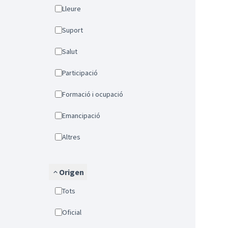
Lleure
Suport
Salut
Participació
Formació i ocupació
Emancipació
Altres
Origen
Tots
Oficial