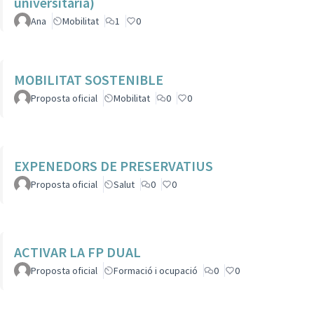
universitària)
Ana
Mobilitat
1
0
MOBILITAT SOSTENIBLE
Proposta oficial
Mobilitat
0
0
EXPENEDORS DE PRESERVATIUS
Proposta oficial
Salut
0
0
ACTIVAR LA FP DUAL
Proposta oficial
Formació i ocupació
0
0