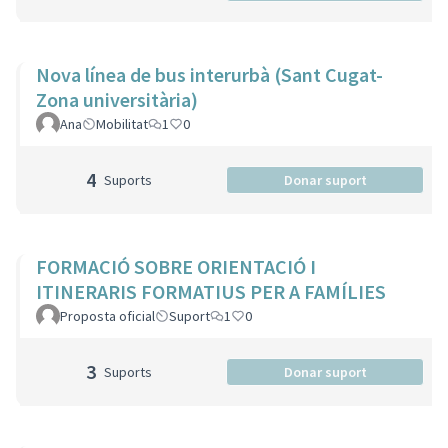
Nova línea de bus interurbà (Sant Cugat-
Zona universitària)
Ana
Mobilitat
1
0
4
Suports
Donar suport
FORMACIÓ SOBRE ORIENTACIÓ I
ITINERARIS FORMATIUS PER A FAMÍLIES
Proposta oficial
Suport
1
0
3
Suports
Donar suport