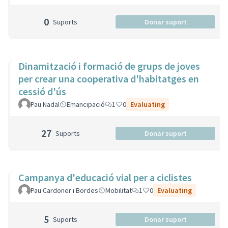
0
Suports
Donar suport
Dinamització i formació de grups de joves
per crear una cooperativa d'habitatges en
cessió d'ús
Pau Nadal
Emancipació
1
0
Evaluating
27
Suports
Donar suport
Campanya d'educació vial per a ciclistes
Pau Cardoner i Bordes
Mobilitat
1
0
Evaluating
5
Suports
Donar suport