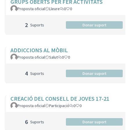
GRUPS OBERTS PER FER ACTIVITATS
Proposta oficial
Lleure
0
0
2
Suports
Donar suport
ADDICCIONS AL MÒBIL
Proposta oficial
Salut
0
0
4
Suports
Donar suport
CREACIÓ DEL CONSELL DE JOVES 17-21
Proposta oficial
Participació
0
0
6
Suports
Donar suport