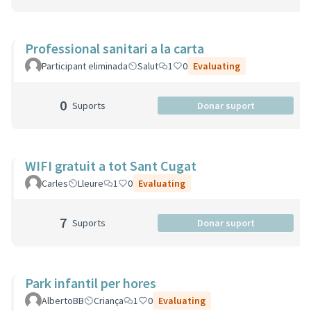
Professional sanitari a la carta
Participant eliminada
Salut
1
0
Evaluating
0
Suports
Donar suport
WIFI gratuit a tot Sant Cugat
Carles
Lleure
1
0
Evaluating
7
Suports
Donar suport
Park infantil per hores
AlbertoBB
Criança
1
0
Evaluating