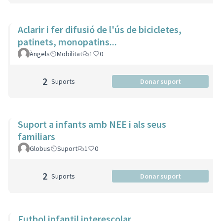
Aclarir i fer difusió de l'ús de bicicletes,
patinets, monopatins...
Àngels
Mobilitat
1
0
2
Suports
Donar suport
Suport a infants amb NEE i als seus
familiars
Globus
Suport
1
0
2
Suports
Donar suport
Futbol infantil interescolar