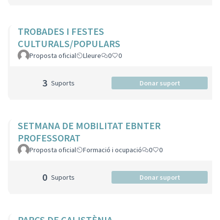
TROBADES I FESTES
CULTURALS/POPULARS
Proposta oficial
Lleure
0
0
3
Suports
Donar suport
SETMANA DE MOBILITAT EBNTER
PROFESSORAT
Proposta oficial
Formació i ocupació
0
0
0
Suports
Donar suport
PARCS DE CALISTÈNIA