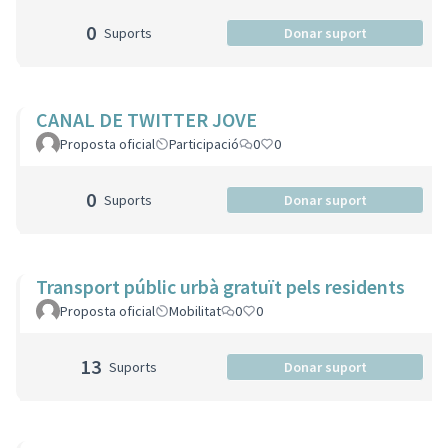
0
Suports
Donar suport
CANAL DE TWITTER JOVE
Proposta oficial
Participació
0
0
0
Suports
Donar suport
Transport públic urbà gratuït pels residents
Proposta oficial
Mobilitat
0
0
13
Suports
Donar suport