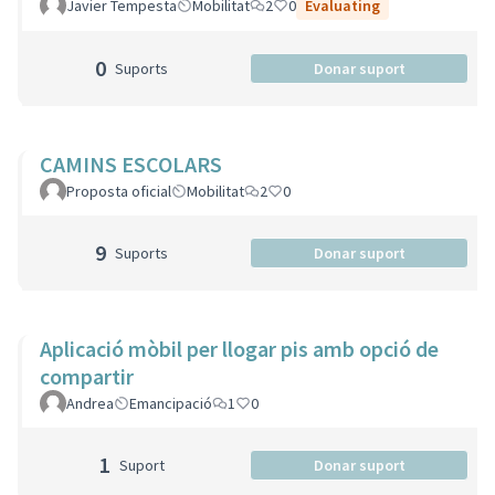
Javier Tempesta
Mobilitat
2
0
Evaluating
0
Suports
Donar suport
CAMINS ESCOLARS
Proposta oficial
Mobilitat
2
0
9
Suports
Donar suport
Aplicació mòbil per llogar pis amb opció de
compartir
Andrea
Emancipació
1
0
1
Suport
Donar suport