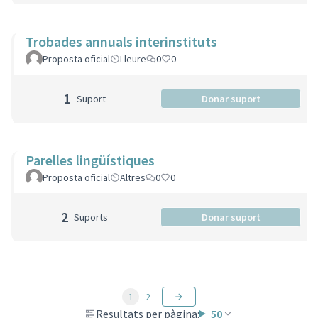
Trobades annuals interinstituts
Proposta oficial
Lleure
0
0
1
Suport
Donar suport
Parelles lingüístiques
Proposta oficial
Altres
0
0
2
Suports
Donar suport
1
2
Resultats per pàgina:
50