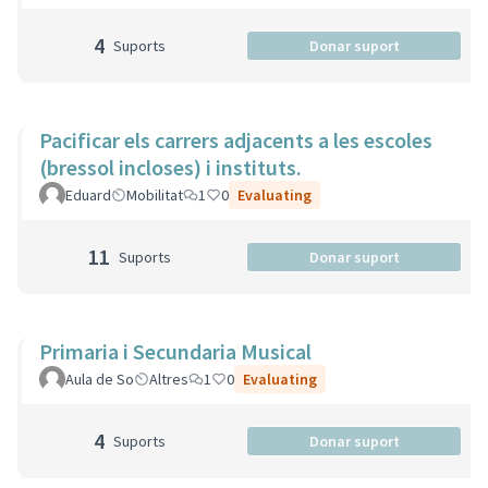
4
Suports
Donar suport
Pacificar els carrers adjacents a les escoles
(bressol incloses) i instituts.
Eduard
Mobilitat
1
0
Evaluating
11
Suports
Donar suport
Primaria i Secundaria Musical
Aula de So
Altres
1
0
Evaluating
4
Suports
Donar suport