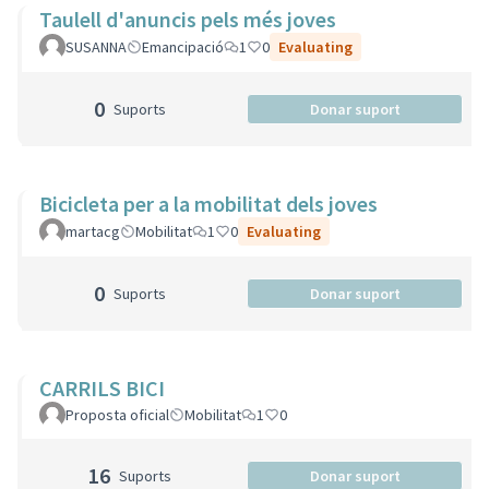
Taulell d'anuncis pels més joves
SUSANNA
Emancipació
1
0
Evaluating
0
Suports
Donar suport
Bicicleta per a la mobilitat dels joves
martacg
Mobilitat
1
0
Evaluating
0
Suports
Donar suport
CARRILS BICI
Proposta oficial
Mobilitat
1
0
16
Suports
Donar suport