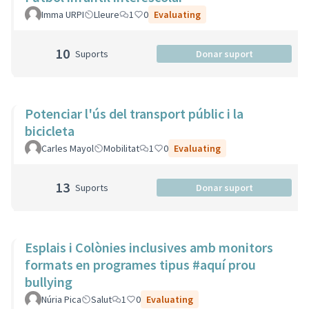
Imma URPI
Lleure
1
0
Evaluating
10
Suports
Donar suport
Potenciar l'ús del transport públic i la
bicicleta
Carles Mayol
Mobilitat
1
0
Evaluating
13
Suports
Donar suport
Esplais i Colònies inclusives amb monitors
formats en programes tipus #aquí prou
bullying
Núria Pica
Salut
1
0
Evaluating