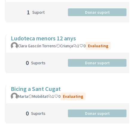
1
Suport
Donar suport
Ludoteca menors 12 anys
Clara Gascón Torrens
Criança
1
0
Evaluating
0
Suports
Donar suport
Bicing a Sant Cugat
Marta
Mobilitat
1
0
Evaluating
0
Suports
Donar suport