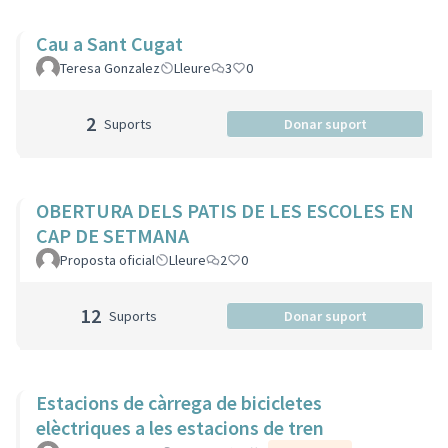
Cau a Sant Cugat
Teresa Gonzalez
Lleure
3
0
2
Suports
Donar suport
OBERTURA DELS PATIS DE LES ESCOLES EN
CAP DE SETMANA
Proposta oficial
Lleure
2
0
12
Suports
Donar suport
Estacions de càrrega de bicicletes
elèctriques a les estacions de tren