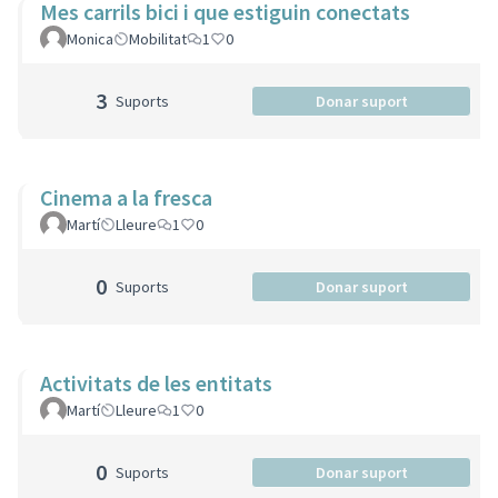
Mes carrils bici i que estiguin conectats
Monica
Mobilitat
1
0
3
Suports
Donar suport
Cinema a la fresca
Martí
Lleure
1
0
0
Suports
Donar suport
Activitats de les entitats
Martí
Lleure
1
0
0
Suports
Donar suport