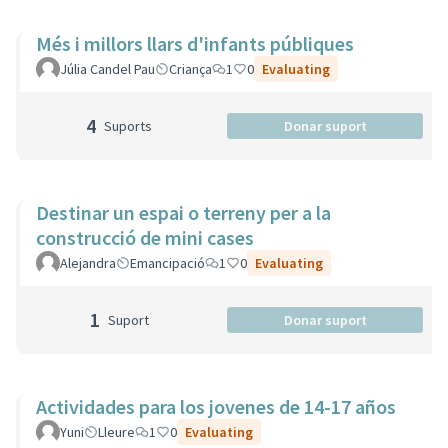
Més i millors llars d'infants públiques
Júlia Candel Pau
Criança
1
0
Evaluating
4
Suports
Donar suport
Destinar un espai o terreny per a la
construcció de mini cases
Alejandra
Emancipació
1
0
Evaluating
1
Suport
Donar suport
Actividades para los jovenes de 14-17 años
Yuni
Lleure
1
0
Evaluating