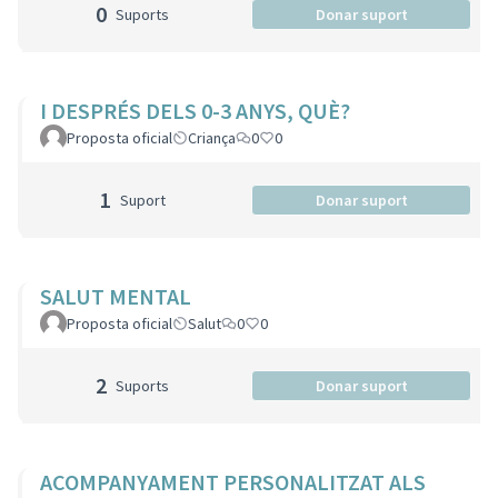
0
Suports
Donar suport
I DESPRÉS DELS 0-3 ANYS, QUÈ?
Proposta oficial
Criança
0
0
1
Suport
Donar suport
SALUT MENTAL
Proposta oficial
Salut
0
0
2
Suports
Donar suport
ACOMPANYAMENT PERSONALITZAT ALS