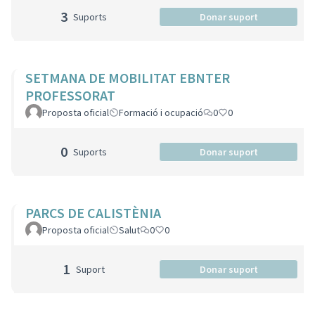
3
Suports
Donar suport
SETMANA DE MOBILITAT EBNTER
PROFESSORAT
Proposta oficial
Formació i ocupació
0
0
0
Suports
Donar suport
PARCS DE CALISTÈNIA
Proposta oficial
Salut
0
0
1
Suport
Donar suport