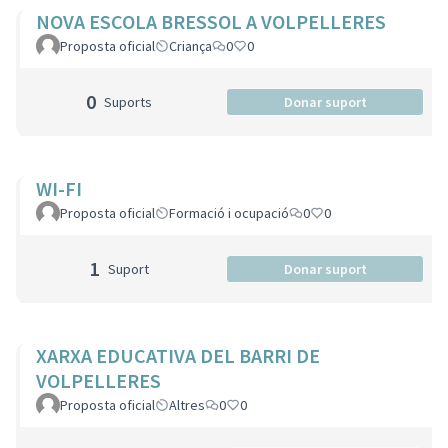
NOVA ESCOLA BRESSOL A VOLPELLERES
Proposta oficial
Criança
0
0
0
Suports
Donar suport
WI-FI
Proposta oficial
Formació i ocupació
0
0
1
Suport
Donar suport
XARXA EDUCATIVA DEL BARRI DE
VOLPELLERES
Proposta oficial
Altres
0
0