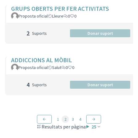
GRUPS OBERTS PER FER ACTIVITATS
Proposta oficial
Lleure
0
0
2
Suports
Donar suport
ADDICCIONS AL MÒBIL
Proposta oficial
Salut
0
0
4
Suports
Donar suport
1
2
3
4
Resultats per pàgina:
25