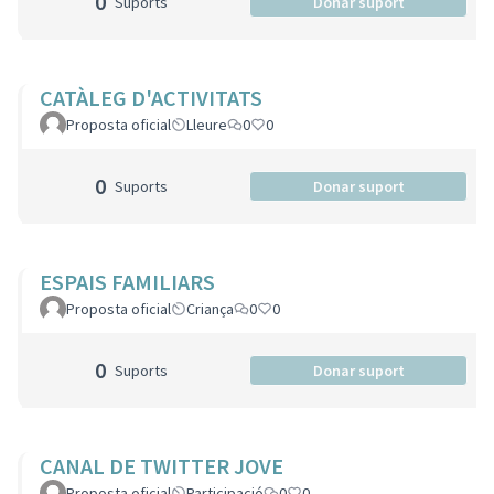
0
Suports
Donar suport
CATÀLEG D'ACTIVITATS
Proposta oficial
Lleure
0
0
0
Suports
Donar suport
ESPAIS FAMILIARS
Proposta oficial
Criança
0
0
0
Suports
Donar suport
CANAL DE TWITTER JOVE
Proposta oficial
Participació
0
0