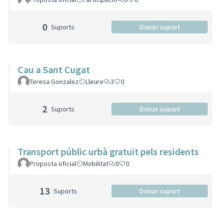
0
Suports
Donar suport
Cau a Sant Cugat
Teresa Gonzalez
Lleure
3
0
2
Suports
Donar suport
Transport públic urbà gratuït pels residents
Proposta oficial
Mobilitat
0
0
13
Suports
Donar suport