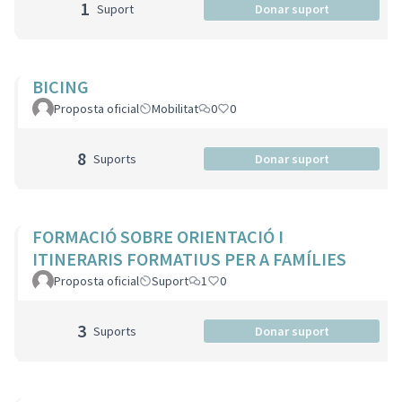
1
Suport
Donar suport
BICING
Proposta oficial
Mobilitat
0
0
8
Suports
Donar suport
FORMACIÓ SOBRE ORIENTACIÓ I
ITINERARIS FORMATIUS PER A FAMÍLIES
Proposta oficial
Suport
1
0
3
Suports
Donar suport