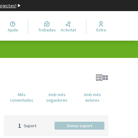
ojectes!
Ajuda
Trobades
Activitat
Entra
Més
Amb més
Amb més
comentades
seguidores
autores
1
Suport
Donar suport