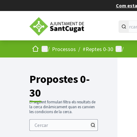
Com estan
Inici
Menú principal
Menú d'u
/
Processos
/
#Reptes 0-30
/
Propostes 0-
30
El següent formulari filtra els resultats de
la cerca dinàmicament quan es canvien
les condicions de la cerca.