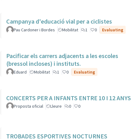
Campanya d'educació vial per a ciclistes
Pau Cardoner i Bordes
Mobilitat
1
0
Evaluating
Pacificar els carrers adjacents a les escoles
(bressol incloses) i instituts.
Eduard
Mobilitat
1
0
Evaluating
CONCERTS PER A INFANTS ENTRE 10 I 12 ANYS
Proposta oficial
Lleure
0
0
TROBADES ESPORTIVES NOCTURNES