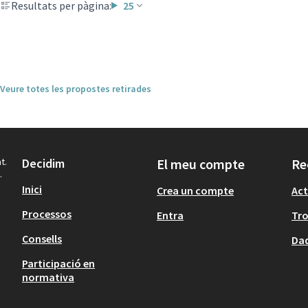
Resultats per pàgina:
25
Veure totes les propostes retirades
t.
Decidim
El meu compte
Re
.
Inici
Crea un compte
Act
Processos
Entra
Tr
Consells
Dad
Participació en
normativa