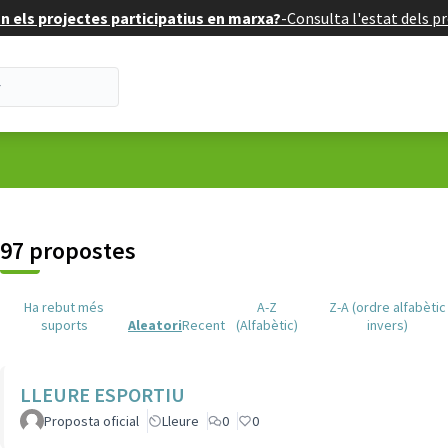
 els projectes participatius en marxa?
-
Consulta l'estat dels pr
suari
97 propostes
Ha rebut més
A-Z
Z-A (ordre alfabètic
suports
Aleatori
Recent
(Alfabètic)
invers)
LLEURE ESPORTIU
Proposta oficial
Lleure
0
0