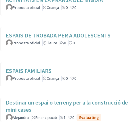
Proposta oficial
Criança
0
0
ESPAIS DE TROBADA PER A ADOLESCENTS
Proposta oficial
Lleure
0
0
ESPAIS FAMILIARS
Proposta oficial
Criança
0
0
Destinar un espai o terreny per a la construcció de
mini cases
Alejandra
Emancipació
1
0
Evaluating