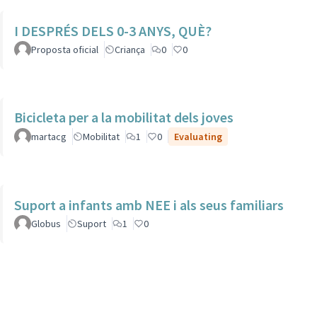
I DESPRÉS DELS 0-3 ANYS, QUÈ?
Proposta oficial
Criança
0
0
Bicicleta per a la mobilitat dels joves
martacg
Mobilitat
1
0
Evaluating
Suport a infants amb NEE i als seus familiars
Globus
Suport
1
0