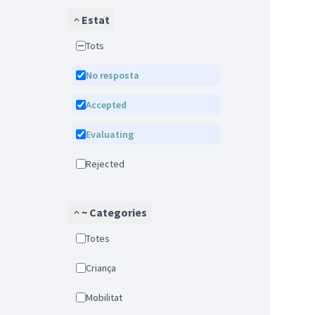
Estat
Tots
No resposta
Accepted
Evaluating
Rejected
~ Categories
Totes
Criança
Mobilitat