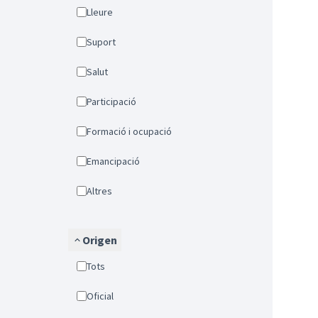
Lleure
Suport
Salut
Participació
Formació i ocupació
Emancipació
Altres
Origen
Tots
Oficial