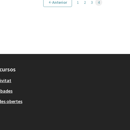
Anterior
1
2
3
4
cursos
ivitat
obades
es obertes