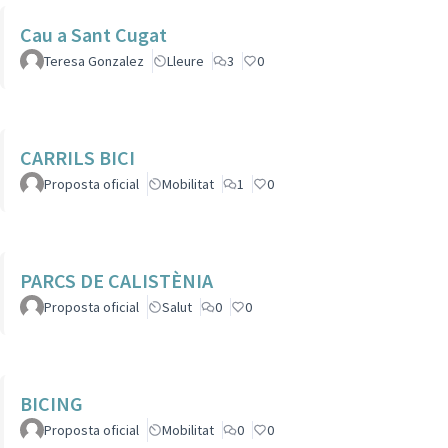
Cau a Sant Cugat
Teresa Gonzalez
Lleure
3
0
CARRILS BICI
Proposta oficial
Mobilitat
1
0
PARCS DE CALISTÈNIA
Proposta oficial
Salut
0
0
BICING
Proposta oficial
Mobilitat
0
0