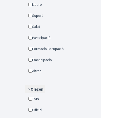
Lleure
Suport
Salut
Participació
Formació i ocupació
Emancipació
Altres
Origen
Tots
Oficial