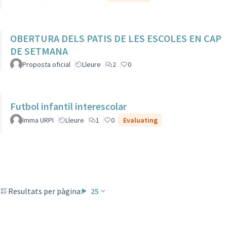
OBERTURA DELS PATIS DE LES ESCOLES EN CAP
DE SETMANA
Proposta oficial
Lleure
2
0
Futbol infantil interescolar
Imma URPI
Lleure
1
0
Evaluating
Resultats per pàgina:
25