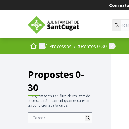
Com estan
Inici
Menú principal
Menú d'u
/
Processos
/
#Reptes 0-30
/
Propostes 0-
30
El següent formulari filtra els resultats de
la cerca dinàmicament quan es canvien
les condicions de la cerca.