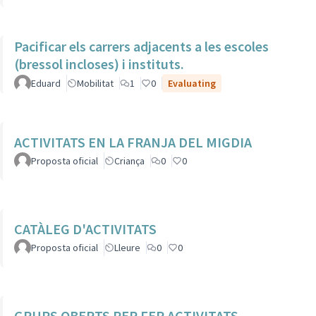
Pacificar els carrers adjacents a les escoles
(bressol incloses) i instituts.
Eduard
Mobilitat
1
0
Evaluating
ACTIVITATS EN LA FRANJA DEL MIGDIA
Proposta oficial
Criança
0
0
CATÀLEG D'ACTIVITATS
Proposta oficial
Lleure
0
0
GRUPS OBERTS PER FER ACTIVITATS