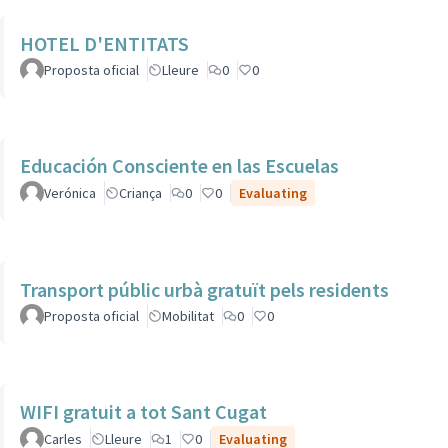
HOTEL D'ENTITATS
Proposta oficial
Lleure
0
0
Educación Consciente en las Escuelas
Verónica
Criança
0
0
Evaluating
Transport públic urbà gratuït pels residents
Proposta oficial
Mobilitat
0
0
WIFI gratuit a tot Sant Cugat
Carles
Lleure
1
0
Evaluating