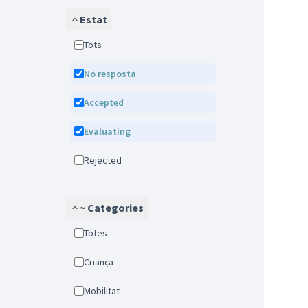
Estat
Tots
No resposta
Accepted
Evaluating
Rejected
~ Categories
Totes
Criança
Mobilitat