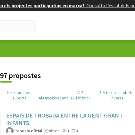
 els projectes participatius en marxa?
-
Consulta l'estat dels pr
suari
97 propostes
Ha rebut més
A-Z
Z-A (ordre alfabètic
suports
Aleatori
Recent
(Alfabètic)
invers)
ESPAIS DE TROBADA ENTRE LA GENT GRAN I
INFANTS
Proposta oficial
Altres
0
0