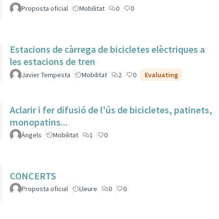
Proposta oficial
Mobilitat
0
0
Estacions de càrrega de bicicletes elèctriques a
les estacions de tren
Javier Tempesta
Mobilitat
2
0
Evaluating
Aclarir i fer difusió de l'ús de bicicletes, patinets,
monopatins...
Àngels
Mobilitat
1
0
CONCERTS
Proposta oficial
Lleure
0
0