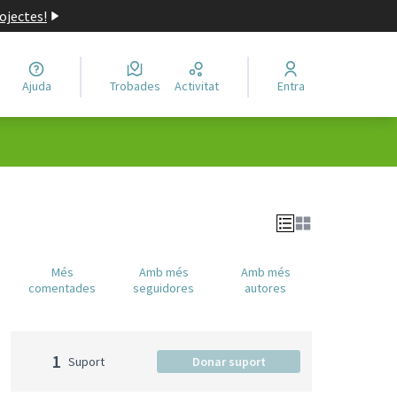
ojectes!
Ajuda
Trobades
Activitat
Entra
Més
Amb més
Amb més
comentades
seguidores
autores
1
Suport
Donar suport