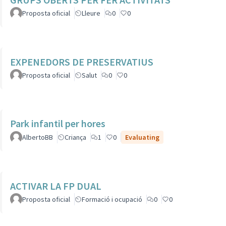
Proposta oficial
Lleure
0
0
EXPENEDORS DE PRESERVATIUS
Proposta oficial
Salut
0
0
Park infantil per hores
AlbertoBB
Criança
1
0
Evaluating
ACTIVAR LA FP DUAL
Proposta oficial
Formació i ocupació
0
0