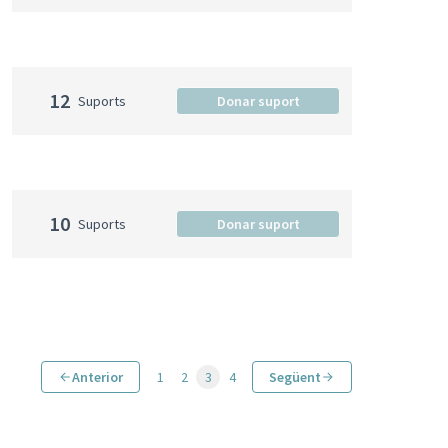
12
Suports
Donar suport
10
Suports
Donar suport
Anterior
1
2
3
4
Següent