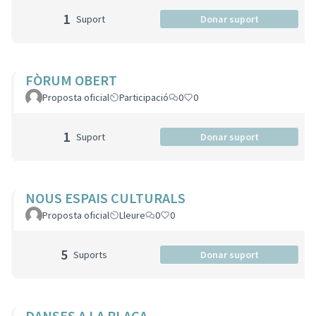
1
Suport
Donar suport
FÒRUM OBERT
Proposta oficial
Participació
0
0
1
Suport
Donar suport
NOUS ESPAIS CULTURALS
Proposta oficial
Lleure
0
0
5
Suports
Donar suport
DANSES A LA PLAÇA