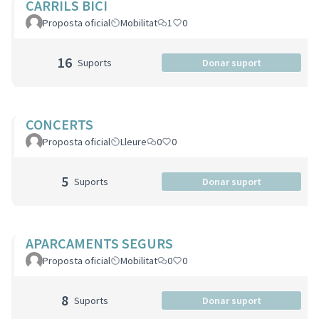
CARRILS BICI
Proposta oficial
Mobilitat
1
0
16
Suports
Donar suport
CONCERTS
Proposta oficial
Lleure
0
0
5
Suports
Donar suport
APARCAMENTS SEGURS
Proposta oficial
Mobilitat
0
0
8
Suports
Donar suport