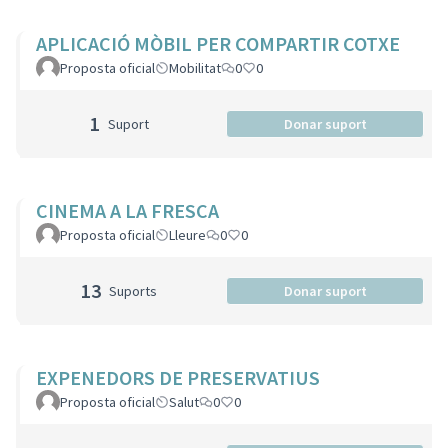
APLICACIÓ MÒBIL PER COMPARTIR COTXE
Proposta oficial
Mobilitat
0
0
1
Suport
Donar suport
CINEMA A LA FRESCA
Proposta oficial
Lleure
0
0
13
Suports
Donar suport
EXPENEDORS DE PRESERVATIUS
Proposta oficial
Salut
0
0