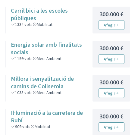
Carril bici a les escoles
300.000 €
públiques
1334
vots
Mobilitat
Afegir
Energia solar amb finalitats
300.000 €
socials
1199
vots
Medi Ambient
Afegir
Millora i senyalització de
300.000 €
camins de Collserola
1033
vots
Medi Ambient
Afegir
Il·luminació a la carretera de
300.000 €
Rubí
909
vots
Mobilitat
Afegir