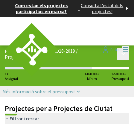
Com estan els projectes
Consulta l'estat dels
-
participatius en marxa?
projectes!
Menú
Entra
Pressupost Participatiu 2018-2019
/
Menú p
Projectes de Ciutat
0 €
1.050.000 €
1.500.000 €
Assignat
Mínim
Pressupost
Més informació sobre el pressupost
Projectes per a Projectes de Ciutat
Filtrar i cercar