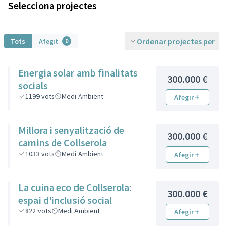
Selecciona projectes
Ordenar projectes per
Tots
Afegit
0
Energia solar amb finalitats
300.000 €
socials
1199
vots
Medi Ambient
Afegir
Millora i senyalització de
300.000 €
camins de Collserola
1033
vots
Medi Ambient
Afegir
La cuina eco de Collserola:
300.000 €
espai d'inclusió social
822
vots
Medi Ambient
Afegir