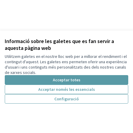
Informació sobre les galetes que es fan servir a
aquesta pàgina web
Utilitzem galetes en el nostre lloc web per a millorar el rendiment i el
contingut d'aquest. Les galetes ens permeten oferir una experiència
d'usuari i uns continguts més personalitzats des dels nostres canals
de xarxes socials.
Acceptar totes
Acceptar només les essencials
Configuració
Termes i condicions d'ús
Configuració de les galetes
Decidim Sant Cugat a X
Decidim Sant Cugat a Facebook
Decidim Sant Cugat a Instagram
Decidim Sant Cugat a GitHub
(Enllaç extern)
(Enllaç extern)
(Enllaç extern)
(Enllaç extern)