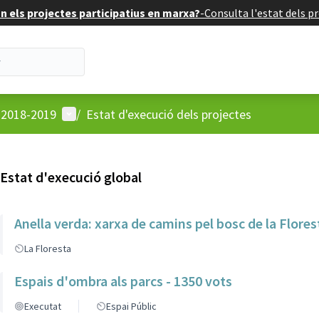
 els projectes participatius en marxa?
-
Consulta l'estat dels pr
Menú d'usuari
u 2018-2019
/
Estat d'execució dels projectes
Estat d'execució global
Anella verda: xarxa de camins pel bosc de la Flores
La Floresta
Espais d'ombra als parcs - 1350 vots
Executat
Espai Públic