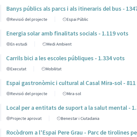
Banys públics als parcs i als itineraris del bus - 134
Revisió del projecte
Espai Públic
Energia solar amb finalitats socials - 1.119 vots
En estudi
Medi Ambient
Carrils bici a les escoles públiques - 1.334 vots
Executat
Mobilitat
Espai gastronòmic i cultural al Casal Mira-sol - 811
Revisió del projecte
Mira-sol
Local per a entitats de suport a la salut mental - 1
Projecte aprovat
Benestar i Ciutadania
Rocòdrom a l'Espai Pere Grau - Parc de tirolines per