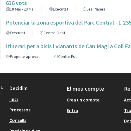
616 vots
18 Mai - 29 Mai
Executat
Les Planes
Potenciar la zona esportiva del Parc Central - 1.23
Executat
Centre Oest
Itinerari per a bicis i vianants de Can Magí a Coll F
Projecte aprovat
Centre Est
t.
Decidim
El meu compte
Re
.
Inici
Crea un compte
Act
Processos
Entra
Tr
Consells
Dad
Participació en