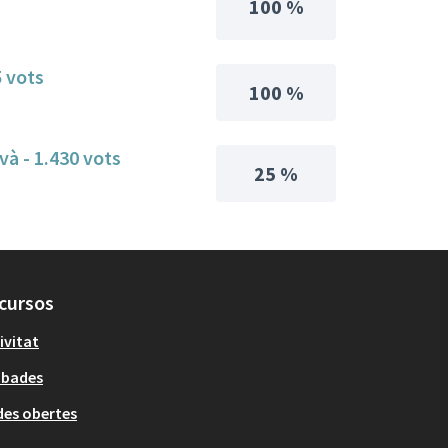
100 %
5 vots
100 %
avà - 1.430 vots
25 %
cursos
ivitat
obades
es obertes