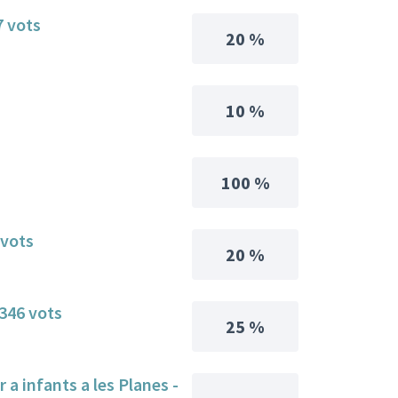
7 vots
20 %
10 %
100 %
 vots
20 %
.346 vots
25 %
 a infants a les Planes -