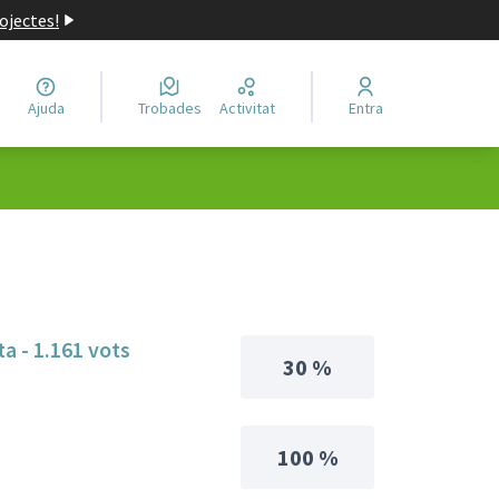
ojectes!
Ajuda
Trobades
Activitat
Entra
ta - 1.161 vots
30 %
100 %