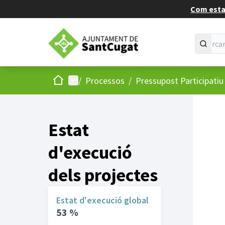
Com estan
Inici
Menú principal
/
Processos
/
Pressupost Participati
Estat
d'execució
dels projectes
Estat d'execució global
53 %