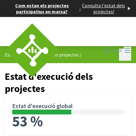
Com estan els projectes
Consulta l'estat dels
-
participatius en marxa?
projectes!
Menú
Entra
Menú p
Estat d&#39;execució dels projectes
/
Estat d'execució dels
projectes
Estat d'execució global
53 %