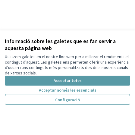
Informació sobre les galetes que es fan servir a
aquesta pàgina web
Utilitzem galetes en el nostre lloc web per a millorar el rendiment i el
contingut d'aquest. Les galetes ens permeten oferir una experiència
d'usuari i uns continguts més personalitzats des dels nostres canals
de xarxes socials.
Acceptar totes
Acceptar només les essencials
Configuració
Termes i condicions d'ús
Configuració de les galetes