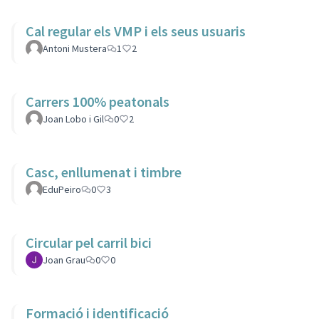
Cal regular els VMP i els seus usuaris
Antoni Mustera
1
2
Carrers 100% peatonals
Joan Lobo i Gil
0
2
Casc, enllumenat i timbre
EduPeiro
0
3
Circular pel carril bici
Joan Grau
0
0
Formació i identificació