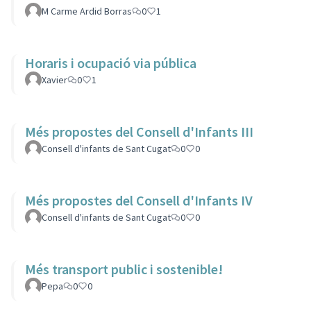
M Carme Ardid Borras
0
1
Horaris i ocupació via pública
Xavier
0
1
Més propostes del Consell d'Infants III
Consell d'infants de Sant Cugat
0
0
Més propostes del Consell d'Infants IV
Consell d'infants de Sant Cugat
0
0
Més transport public i sostenible!
Pepa
0
0