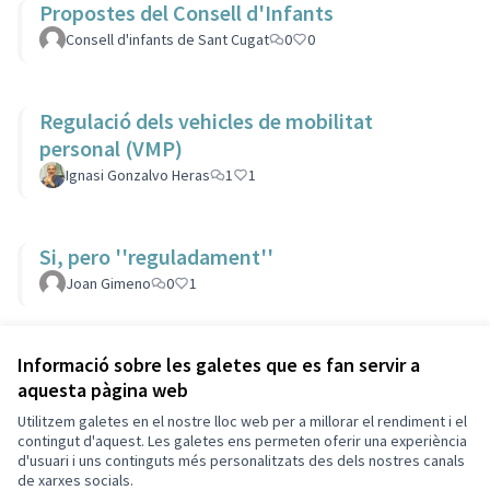
Propostes del Consell d'Infants
Consell d'infants de Sant Cugat
0
0
Regulació dels vehicles de mobilitat
personal (VMP)
Ignasi Gonzalvo Heras
1
1
Si, pero ''reguladament''
Joan Gimeno
0
1
Veure totes les propostes retirades
Informació sobre les galetes que es fan servir a
aquesta pàgina web
Utilitzem galetes en el nostre lloc web per a millorar el rendiment i el
Termes i condicions d'ús
contingut d'aquest. Les galetes ens permeten oferir una experiència
Configuració de les galetes
d'usuari i uns continguts més personalitzats des dels nostres canals
Decidim Sant Cugat a X
Decidim Sant Cugat a Facebook
Decidim Sant Cugat a Instagram
Decidim Sant Cugat a GitHub
de xarxes socials.