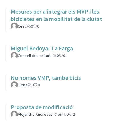
Mesures per a integrar els MVP i les
bicicletes en la mobilitat de la ciutat
Cesc
0
0
Miguel Bedoya- La Farga
Consell dels infants
0
0
No nomes VMP, tambe bicis
Elena
0
0
Proposta de modificació
Alejandro Andreassi Cieri
0
2